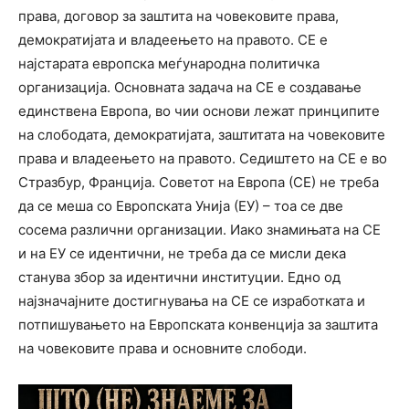
права, договор за заштита на човековите права,
демократијата и владеењето на правото. CЕ е
најстарата европска меѓународна политичка
организација. Основната задача на СЕ е создавање
единствена Европа, во чии основи лежат принципите
на слободата, демократијата, заштитата на човековите
права и владеењето на правото. Седиштето на СЕ е во
Стразбур, Франција. Советот на Европа (СЕ) не треба
да се меша со Европската Унија (ЕУ) – тоа се две
сосема различни организации. Иако знамињата на СЕ
и на ЕУ се идентични, не треба да се мисли дека
станува збор за идентични институции. Едно од
најзначајните достигнувања на СЕ се изработката и
потпишувањето на Европската конвенција за заштита
на човековите права и основните слободи.