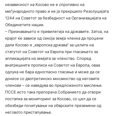
независност на Косово не е спротивно на
меѓународното право и не ја прекршило Резолуцијата
1244 на Советот за безбедност на Организацијата на
Обединетите нации.
– Признавањето е привилегија на државите. Затоа, на
крајот ќе зависи од секоја земја членка да процени
дали Косово е „европска држава“ за целите на
статутот на Советот на Европа при гласањето за
апликацијата на земјата за членство. Според
внатрешните прописи на Советот на Европа, оваа
одлука не бара едногласно гласање и може да се
донесе со двотретинско мнозинство од неговите
членови – се наведува во предложеното мислење.
ПССЕ исто така препорача Собранието да отвори
постапка за мониторинг за Косово, со цел да се
обезбеди почитување на обврските преземени од
неговото пристапување.