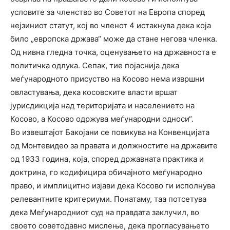
условите за членство во Советот на Европа според
нејзиниот статут, кој во членот 4 истакнува дека која
било „европска држава“ може да стане негова членка.
Од нивна гледна точка, оценувањето на државноста е
политичка одлука. Сепак, тие појаснија дека
меѓународното присуство на Косово нема извршни
овластувања, дека косовските власти вршат
јурисдикција над територијата и населението на
Косово, а Косово одржува меѓународни односи“.
Во извештајот Бакојани се повикува на Конвенцијата
од Монтевидео за правата и должностите на државите
од 1933 година, која, според државната практика и
доктрина, го кодифицира обичајното меѓународно
право, и имплицитно изјави дека Косово ги исполнува
релевантните критериуми. Понатаму, таа потсетува
дека Меѓународниот суд на правдата заклучил, во
своето советодавно мислење, дека прогласувањето