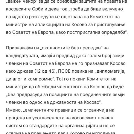
„важен чекор“ за да се обезбеди заштита на правата на
косовските Срби и дека тоа „треба да биде вклучено
во идното разгледување од страна на Комитетот на
министри на апликацијата на Косово за пристапување
во Советот на Европа, како постпристапна определба“.
Признавајќи ги „околностите без преседан“ на
кандидатурата, имајќи предвид дека голем број земји
членки на Советот на Европа не го признаваат Косово
како држава (12 од 46), ПССЕ повика на „дипломатија,
дијалог и компромис“. Тој го покани Комитетот на
министри да обезбеди членството на Косово да биде
„без предрасуди за позициите на поединечните земји
членки во однос на државноста на Косово“.
Имено, „еминентните правници се ограничија на
процена на усогласеноста на косовскиот правен
систем со стандардите на организацијата и не се
осврнаа на прашањето дали Косово ги исполнува