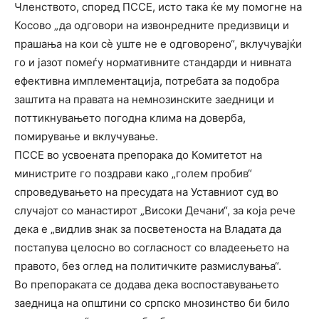
Членството, според ПССЕ, исто така ќе му помогне на
Косово „да одговори на извонредните предизвици и
прашања на кои сѐ уште не е одговорено“, вклучувајќи
го и јазот помеѓу нормативните стандарди и нивната
ефективна имплементација, потребата за подобра
заштита на правата на немнозинските заедници и
поттикнувањето погодна клима на доверба,
помирување и вклучување.
ПССЕ во усвоената препорака до Комитетот на
министрите го поздрави како „голем пробив“
спроведувањето на пресудата на Уставниот суд во
случајот со манастирот „Високи Дечани“, за која рече
дека е „видлив знак за посветеноста на Владата да
постапува целосно во согласност со владеењето на
правото, без оглед на политичките размислувања“.
Во препораката се додава дека воспоставувањето
заедница на општини со српско мнозинство би било