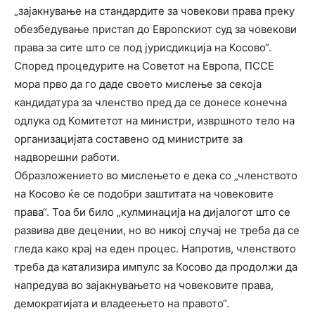
„зајакнување на стандардите за човекови права преку
обезбедување пристап до Европскиот суд за човекови
права за сите што се под јурисдикција на Косово“.
Според процедурите на Советот на Европа, ПССЕ
мора прво да го даде своето мислење за секоја
кандидатура за членство пред да се донесе конечна
одлука од Комитетот на министри, извршното тело на
организацијата составено од министрите за
надворешни работи.
Образложението во мислењето е дека со „членството
на Косово ќе се подобри заштитата на човековите
права“. Тоа би било „кулминација на дијалогот што се
развива две децении, но во никој случај не треба да се
гледа како крај на еден процес. Напротив, членството
треба да катализира импулс за Косово да продолжи да
напредува во зајакнувањето на човековите права,
демократијата и владеењето на правото“.