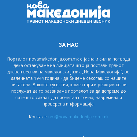
ЗА НАС
Порталот novamakedonija.com.mk е јасна и силна потврда
дека остануваме на линијата што ја постави првиот
дневен весник на македонски јазик „Нова Македонија“, во
далечната 1944 година - да бидеме секогаш со нашите
читатели. Вашите сугестии, коментари и реакции ќе ни
послужат да го развиваме порталот за да допреме до
сите што сакаат да прочитаат точна, навремена и
проверена информација.
Контакт:
nm@novamakedonija.com.mk