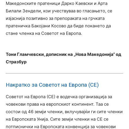
Македонските пратеници Дарко Каевски и Арта
Билали Зендели, кои учествуваа во гласањето, се
изјаснија позитивно за препораката на грчката
пратеничка Бакојани Косово да биде покането да
стане членка на Советот на Европа.
Тони Гламчевски, дописник на „Нова Македонија“ од
Стразбур
Накратко за Советот на Европа (СЕ)
Советот на Европа (СЕ) е водечка организација за
човекови права на европскиот континент. Таа се
состои од 46 земји членки, вклучувајќи ги сите членки
на Европската Унија. Сите земји членки на СЕ се
потписнички на Европската конвенција за човекови