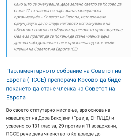
како што се очекуваше, даде зелено светло за Косово да
стане 47-та членка на најстарата паневропска
организација – Советот на Европа, истовремено
одлучувајќи да го следи неговото исполнување на
обемниот список на обврски од неговото пристапување.
Ова е за првпат да се покани да стане членка една
држава чија државност не е признаена од сите земји
членки на Советот на Европа (СЕ)
Парламентарното собрание на Советот на
Европа (ПССЕ) препорача Косово да биде
покането да стане членка на Советот на
Европа
Во своето статутарно мислење, врз основа на
извештајот на Дора Бакојани (Грција, ЕНП/ЦД) и
усвоено со 131 глас за, 29 против и 11 воздржани,
ПССЕ рече дека членството ќе доведе до