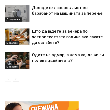
Додадете лаворов лист во
барабанот на машината за перење
Домување
Што да јадете за вечера по
четириесеттата година ако сакате
да ослабете?
Магазин
Одите на одмор, а нема кој да ви ги
полева цвеќињата?
Магазин