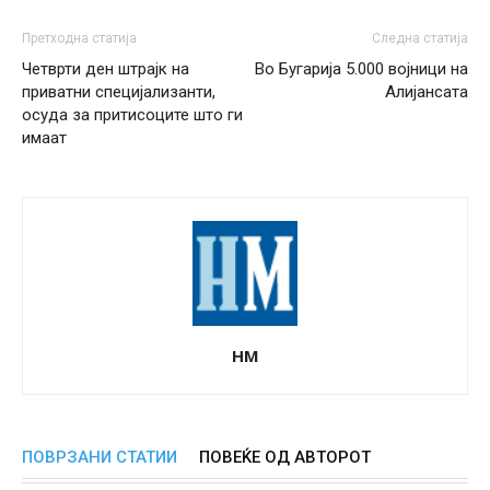
Претходна статија
Следна статија
Четврти ден штрајк на
Во Бугарија 5.000 војници на
приватни специјализанти,
Алијансата
осуда за притисоците што ги
имаат
НМ
ПОВРЗАНИ СТАТИИ
ПОВЕЌЕ ОД АВТОРОТ