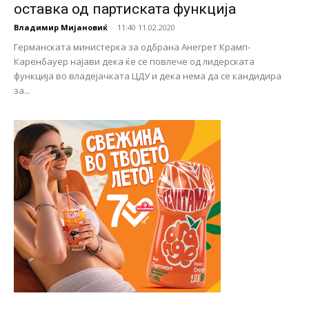
оставка од партиската функција
Владимир Мијановиќ
-
11:40 11.02.2020
Германската министерка за одбрана Анегрет Крамп-
Каренбауер најави дека ќе се повлече од лидерската
функција во владејачката ЦДУ и дека нема да се кандидира
за...