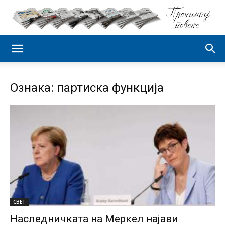
Ознака: партиска функција
СВЕТ
Наследничката на Меркел најави