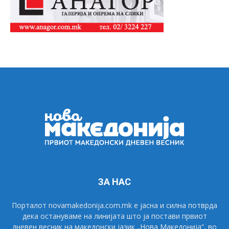
ЗА НАС
Порталот novamakedonija.com.mk е јасна и силна потврда
дека остануваме на линијата што ја постави првиот
дневен весник на македонски јазик „Нова Македонија“, во