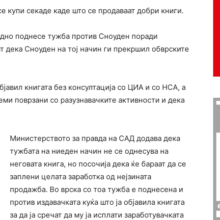
се купи секаде каде што се продаваат добри книги.
одно поднесе тужба против Сноуден поради
т дека Сноуден на тој начин ги прекршил обврските
бјавил книгата без консултација со ЦИА и со НСА, а
теми поврзани со разузнавачките активности и дека
Министерството за правда на САД додава дека
тужбата на ниеден начин не се однесува на
неговата книга, но посочија дека ќе бараат да се
заплени целата заработка од нејзината
продажба. Во врска со тоа тужба е поднесена и
против издавачката куќа што ја објавила книгата
за да ја сречат да му ја исплати заработувачката