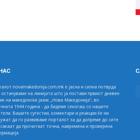
 НАС
С
алот novamakedonija.com.mk е јасна и силна потврда
 остануваме на линијата што ја постави првиот дневен
ик на македонски јазик „Нова Македонија“, во
чната 1944 година - да бидеме секогаш со нашите
тели. Вашите сугестии, коментари и реакции ќе ни
ужат да го развиваме порталот за да допреме до сите
сакаат да прочитаат точна, навремена и проверена
рмација.