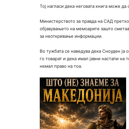
Тој нагласи дека неговата книга може да 
Министерството за правда на САД претх
објавувањето на мемоарите зашто сметаа
за неоткривање информации.
Во тужбата се наведува дека Сноуден ја о
го товарат и дека имал јавни настапи на 
немал право на тоа.