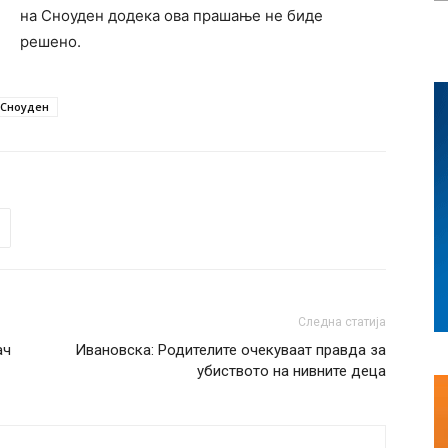
на Сноуден додека ова прашање не биде
решено.
 Сноуден
Следна статија
ач
Ивановска: Родителите очекуваат правда за
убиството на нивните деца