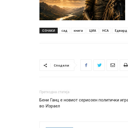
ОЗНАКИ
сад
книга
ЦИА
НСА
Едвард
Сподели
Претходна статија
Бени Ганц е новиот сериозен политички игр
во Израел