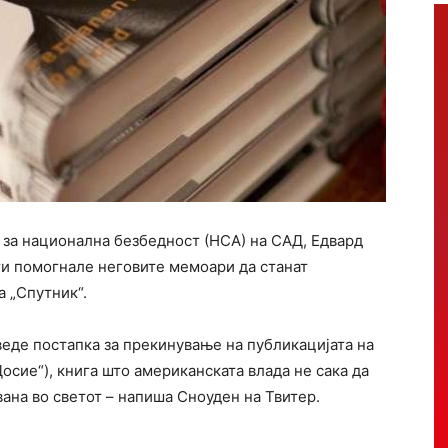
 за национална безбедност (НСА) на САД, Едвард
ти помогнале неговите мемоари да станат
а „Спутник“.
веде постапка за прекинување на публикацијата на
осие“), книга што американската влада не сака да
вана во светот – напиша Сноуден на Твитер.