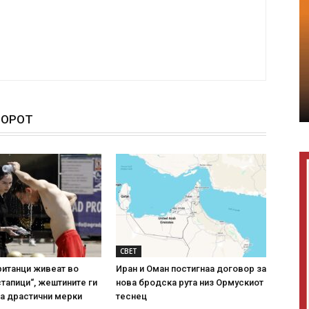
ТОРОТ
СВЕТ
ританци живеат во
Иран и Оман постигнаа договор за
стапици“, жештините ги
нова бродска рута низ Ормускиот
на драстични мерки
теснец