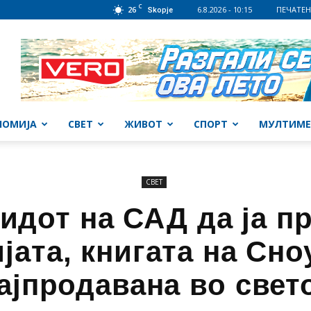
C
26
6.8.2026 - 10:15
ПЕЧАТЕН
Skopje
НОМИЈА
СВЕТ
ЖИВОТ
СПОРТ
МУЛТИМЕ
СВЕТ
идот на САД да ја п
јата, книгата на Сно
ајпродавана во свет