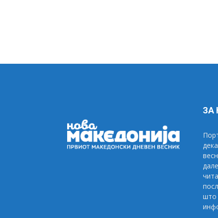
ЗА
Порт
дека
весн
дале
чита
посл
што 
инфо