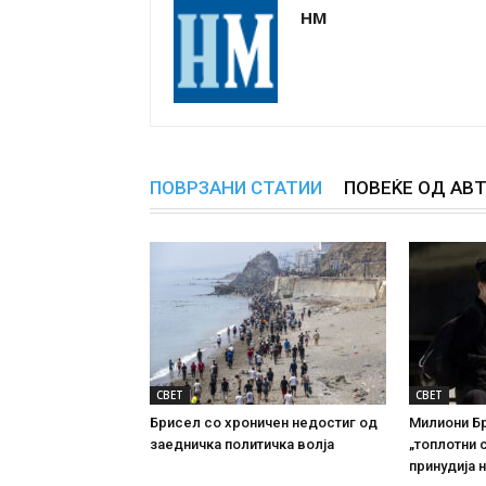
НМ
ПОВРЗАНИ СТАТИИ
ПОВЕЌЕ ОД АВ
СВЕТ
СВЕТ
Брисел со хроничен недостиг од
Милиони Б
заедничка политичка волја
„топлотни 
принудија 