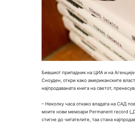
Бившиот припадник на ЦИА и на Агенције
Сноуден, откри како американските влас
најпродаваната книга на светот, пренесув
– Неколку часа откако владата на САД по
моите нови мемоари Permanent record („Д
стигне до читателите, таа стана најпрода