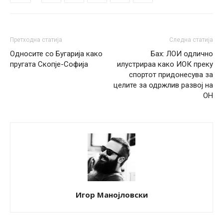
Претходна статија
Следна статија
Односите со Бугарија како
Бах: ЛОИ одлично
пругата Скопје-Софија
илустрираа како ИОК преку
спортот придонесува за
целите за одржлив развој на
ОН
Игор Манојловски