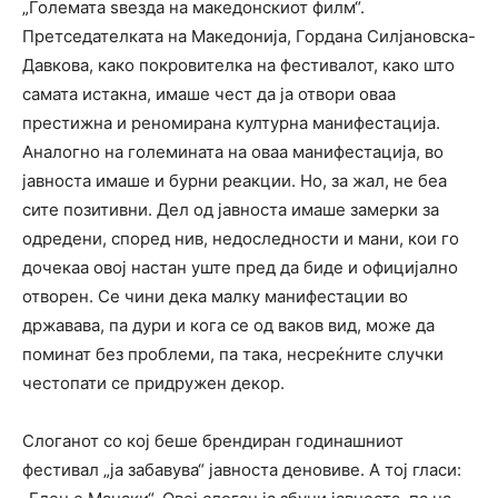
„Големата ѕвезда на македонскиот филм“.
Претседателката на Македонија, Гордана Силјановска-
Давкова, како покровителка на фестивалот, како што
самата истакна, имаше чест да ја отвори оваа
престижна и реномирана културна манифестација.
Аналогно на големината на оваа манифестација, во
јавноста имаше и бурни реакции. Но, за жал, не беа
сите позитивни. Дел од јавноста имаше замерки за
одредени, според нив, недоследности и мани, кои го
дочекаа овој настан уште пред да биде и официјално
отворен. Се чини дека малку манифестации во
државава, па дури и кога се од ваков вид, може да
поминат без проблеми, па така, несреќните случки
честопати се придружен декор.
Слоганот со кој беше брендиран годинашниот
фестивал „ја забавува“ јавноста деновиве. А тој гласи: