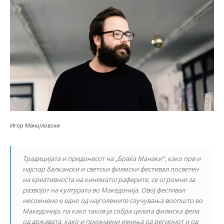
Игор Манојловски
Традицијата и придонесот на „Браќа Манаки“, како прв и
најстар балкански и светски филмски фестивал посветен
на креативноста на кинематограферите, се огромни за
развојот на културата во Македонија. Овој фестивал
несомнено е едно од најголемите случувања воопшто во
Македонија, па како таков ја собра целата филмска фела
од државата, како и признаени имиња од регионот и од