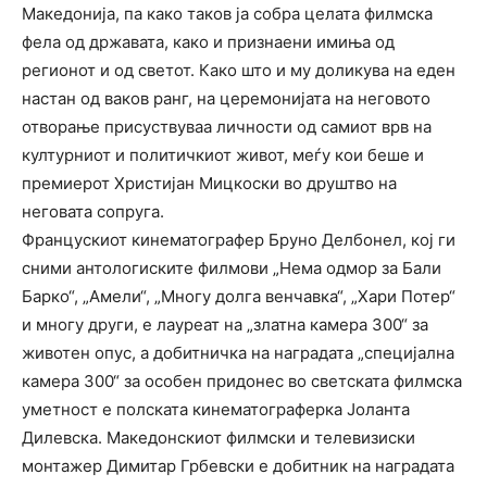
Македонија, па како таков ја собра целата филмска
фела од државата, како и признаени имиња од
регионот и од светот. Како што и му доликува на еден
настан од ваков ранг, на церемонијата на неговото
отворање присуствуваа личности од самиот врв на
културниот и политичкиот живот, меѓу кои беше и
премиерот Христијан Мицкоски во друштво на
неговата сопруга.
Францускиот кинематографер Бруно Делбонел, кој ги
сними антологиските филмови „Нема одмор за Бали
Барко“, „Амели“, „Многу долга венчавка“, „Хари Потер“
и многу други, е лауреат на „златна камера 300“ за
животен опус, а добитничка на наградата „специјална
камера 300“ за особен придонес во светската филмска
уметност е полската кинематограферка Јоланта
Дилевска. Македонскиот филмски и телевизиски
монтажер Димитар Грбевски е добитник на наградата