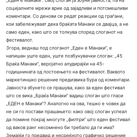
„Еден е Манаки“. Овој слоган ја збуни јавноста, па на
социјалните мрежи врие од зајадливи и потсмешливи
коментари. Со денови се редат реакции од граѓани,
кои забележуваат дека браќата Манаки се двајца, а не
само еден, како што се толкува според слоганот на
фестивалот.
Згора, веднаш под слоганот „Еден е Манаки“, е
напишан уште еден, уште позбунувачки слоган: „45
Браќа Манаки“, веројатно алудирајќи на 45-
годишнината од постоењето на фестивалот. Ваквото
маркетиншко решение предизвика бура од коментари.
Јавноста збунето се прашува, како за еден фестивал
што се вика „Браќа Манаки“ вадиш слоган што гласи
„ЕДЕН е Манаки“? Аналогно на ова, тешко е човек да
не си го постави прашањето: како овој слоган успеал
да помине покрај многуте „филтри“ што еден фестивал
од ваков ранг несомнено би требало да ги има?
Земајќи го предвид и несреќното графичко решение