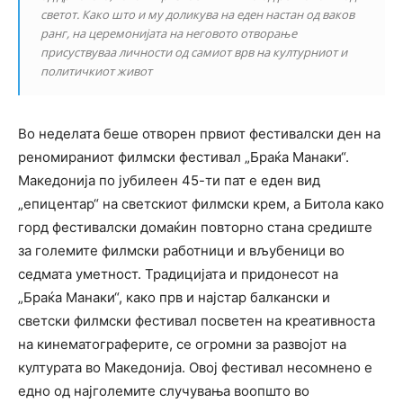
светот. Како што и му доликува на еден настан од ваков
ранг, на церемонијата на неговото отворање
присуствуваа личности од самиот врв на културниот и
политичкиот живот
Во неделата беше отворен првиот фестивалски ден на
реномираниот филмски фестивал „Браќа Манаки“.
Македонија по јубилеен 45-ти пат е еден вид
„епицентар“ на светскиот филмски крем, а Битола како
горд фестивалски домаќин повторно стана средиште
за големите филмски работници и вљубеници во
седмата уметност. Традицијата и придонесот на
„Браќа Манаки“, како прв и најстар балкански и
светски филмски фестивал посветен на креативноста
на кинематограферите, се огромни за развојот на
културата во Македонија. Овој фестивал несомнено е
едно од најголемите случувања воопшто во