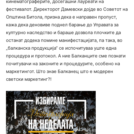
кинематограферите, досегашни лауреати на
фестивалот. Директорот Дамевски дојде во Советот на
Општина Битола, призна дека е направен пропуст,
кажа дека деновиве поднел барање до Управата за
културно наследство и бараше дозвола плочките да
останат додека помине манифестацијата, па така, во
„балканска продукција“ се испочитуваа уште една
процедура и протокол. А ние Балканците сме познати
почитувачи на законите и процедурите, особено на
маркетингот. Што знае Балканец што е модерен
светски маркетинг?!