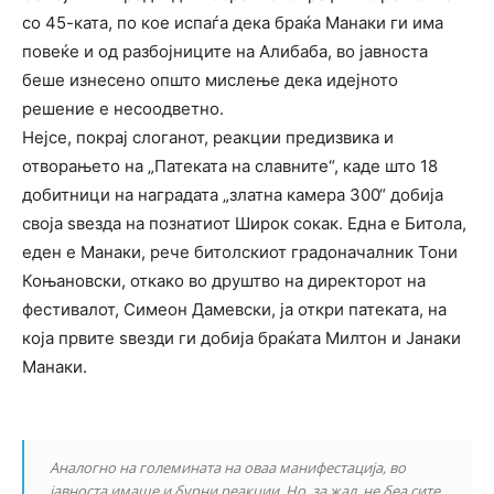
со 45-ката, по кое испаѓа дека браќа Манаки ги има
повеќе и од разбојниците на Алибаба, во јавноста
беше изнесено општо мислење дека идејното
решение е несоодветно.
Нејсе, покрај слоганот, реакции предизвика и
отворањето на „Патеката на славните“, каде што 18
добитници на наградата „златна камера 300“ добија
своја ѕвезда на познатиот Широк сокак. Една е Битола,
еден е Манаки, рече битолскиот градоначалник Тони
Коњановски, откако во друштво на директорот на
фестивалот, Симеон Дамевски, ја откри патеката, на
која првите ѕвезди ги добија браќата Милтон и Јанаки
Манаки.
Аналогно на големината на оваа манифестација, во
јавноста имаше и бурни реакции. Но, за жал, не беа сите