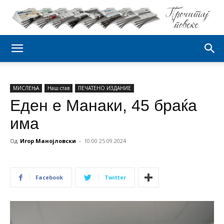
МИСЛЕЊА
Наш став
ПЕЧАТЕНО ИЗДАНИЕ
Еден е Манаки, 45 браќа
има
Од
Игор Манојловски
-
10:00 25.09.2024
Facebook
Twitter