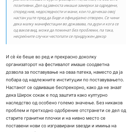
позитивни. Дел од јавноста имаше замерки за одредени,
според нив, недоследности и мани, кои го дочекаа овој
настан уште пред да биде и официјално отворен. Се чини
дека малку манифестации во државава, па дури и кога се
од ваков вид, може да поминат без проблеми, па така,
несреќните случки честопати се придружен декор
И сѐ ќе беше во ред и прекрасно доколку
организаторот на фестивалот имаше соодветна
дозвола за поставување на оваа патека, наместо да ја
побара од надлежните институции по поставувањето.
Настанот се одвиваше беспрекорно, како да не знаат
дека Широк сокак е под заштита како културно
наследство од особено големо значење. Без никаков
проблем и претходно одобрение отстранети се дел од
старите гранитни плочки и на нивно место се
поставени нови со изгравирани ѕвезди и имиња на