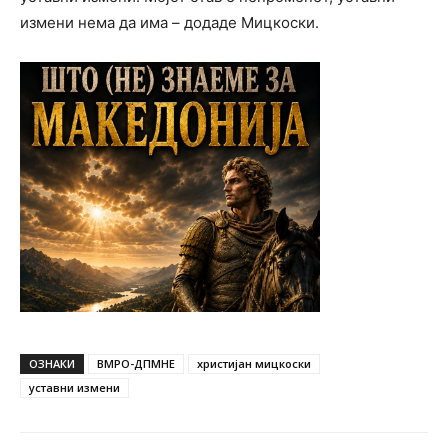
измени нема да има – додаде Мицкоски.
ОЗНАКИ
ВМРО-ДПМНЕ
христијан мицкоски
уставни измени