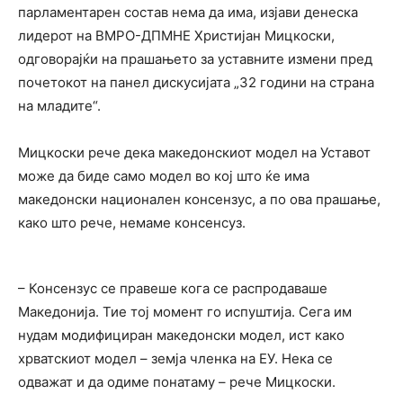
парламентарен состав нема да има, изјави денеска
лидерот на ВМРО-ДПМНЕ Христијан Мицкоски,
одговорајќи на прашањето за уставните измени пред
почетокот на панел дискусијата „32 години на страна
на младите“.
Мицкоски рече дека македонскиот модел на Уставот
може да биде само модел во кој што ќе има
македонски национален консензус, а по ова прашање,
како што рече, немаме консенсуз.
– Консензус се правеше кога се распродаваше
Македонија. Тие тој момент го испуштија. Сега им
нудам модифициран македонски модел, ист како
хрватскиот модел – земја членка на ЕУ. Нека се
одважат и да одиме понатаму – рече Мицкоски.