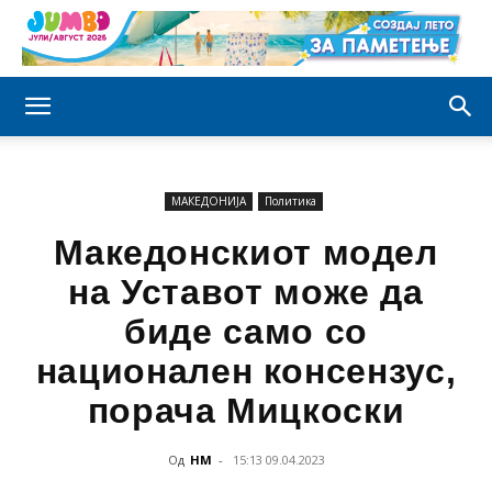
МАКЕДОНИЈА
Политика
Македонскиот модел
на Уставот може да
биде само со
национален консензус,
порача Мицкоски
Од
НМ
-
15:13 09.04.2023