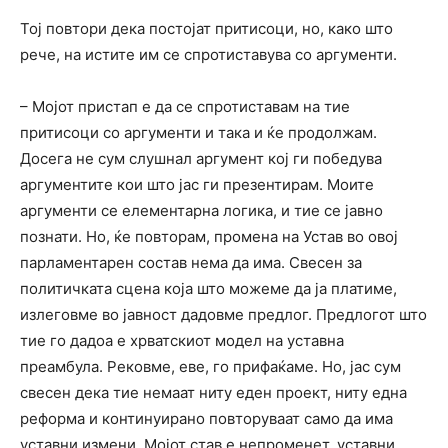
Тој повтори дека постојат притисоци, но, како што
рече, на истите им се спротиставува со аргументи.
– Мојот пристап е да се спротиставам на тие
притисоци со аргументи и така и ќе продолжам.
Досега не сум слушнал аргумент кој ги победува
аргументите кои што јас ги презентирам. Моите
аргументи се елементарна логика, и тие се јавно
познати. Но, ќе повторам, промена на Устав во овој
парламентарен состав нема да има. Свесен за
политичката сцена која што можеме да ја платиме,
излеговме во јавност дадовме предлог. Предлогот што
тие го дадоа е хрватскиот модел на уставна
преамбула. Рековме, еве, го прифаќаме. Но, јас сум
свесен дека тие немаат ниту еден проект, ниту една
реформа и континуирано повторуваат само да има
уставни измени. Мојот став е непроменет, уставни