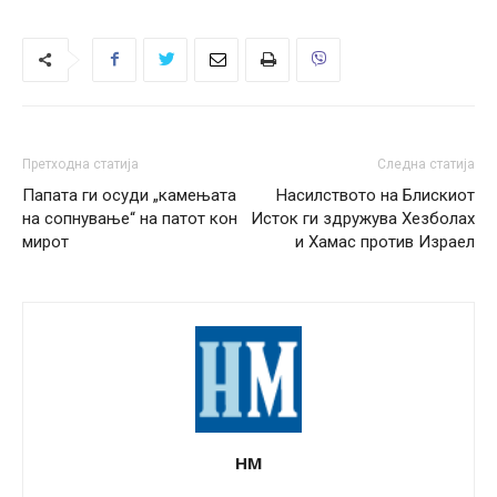
Претходна статија
Следна статија
Папата ги осуди „камењата
Насилството на Блискиот
на сопнување“ на патот кон
Исток ги здружува Хезболах
мирот
и Хамас против Израел
НМ