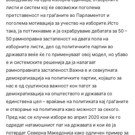
листи и систем кој ќе овозможи поголема
претставеност на граѓаните во Парламентот и
поголема мотивација за учество на изборите.Исто
така, ја поттикнавме и ја охрабруваме дебатата за 50 –
50 рамноправна застапеност на двата пола на
изборните листи, дел од политичките партии во
државата веќе ќе го применуваат овој модел, но убаво
е и системските решенија да ја налагаат
рамноправната застапеност.Важна е и севкупната
демократизација на политичките партии, којашто за
нас е од суштинска важност кон патот за
демократизација на општеството и државата со
единствена цел – враќање на политиката кај граѓаните
и отворање на политиката како можност за секого.
Пред нас се клучни избори во април 2020 кои ќе го
одредат натамошниот пат на државата и кои ќе ја
потврдат Северна Македонија како одличен пример за