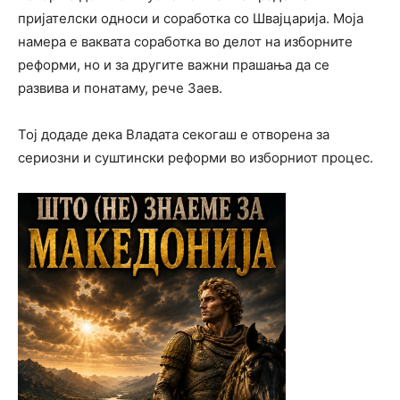
пријателски односи и соработка со Швајцарија. Моја
намера е ваквата соработка во делот на изборните
реформи, но и за другите важни прашања да се
развива и понатаму, рече Заев.
Тој додаде дека Владата секогаш е отворена за
сериозни и суштински реформи во изборниот процес.