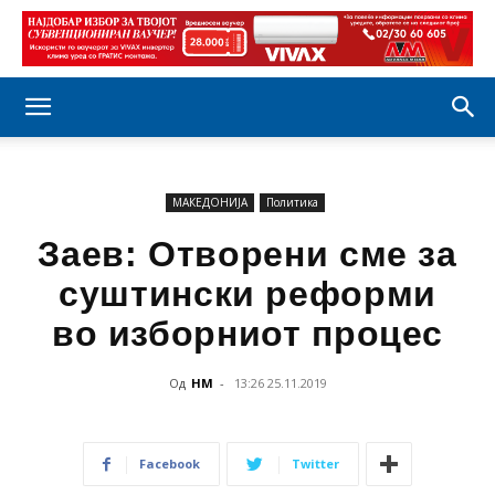
МАКЕДОНИЈА
Политика
Заев: Отворени сме за
суштински реформи
во изборниот процес
Од
НМ
-
13:26 25.11.2019
Facebook
Twitter