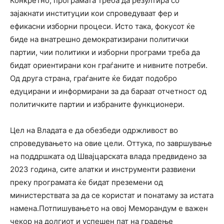
Конкретно, програмата треба да резултира со
зајакнати институции кои спроведуваат фер и
ефикасни изборни процеси. Исто така, фокусот ќе
биде на внатрешно демократизирани политички
партии, чии политики и изборни програми треба да
бидат ориентирани кон граѓаните и нивните потреби.
Од друга страна, граѓаните ќе бидат подобро
едуцирани и информирани за да бараат отчетност од
политичките партии и избраните функционери.
Цел на Владата е да обезбеди одржливост во
спроведувањето на овие цели. Оттука, по завршување
на поддршката од Швајцарската влада предвидено за
2023 година, сите алатки и инструменти развиени
преку програмата ќе бидат преземени од
министерствата за да се користат и понатаму за истата
намена.Потпишувањето на овој Меморандум е важен
чекор на долгиот и успешен пат на градење