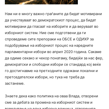
Нам ни е многу важно граѓаните да бидат мотивирани
да учествуваат во демократскиот процес, да бидат
мотивирани да гласаат на изборите и да веруваат во
изборниот систем. Ние сме подготвени да ги
спроведеме сите препораки на ОБСЕ и ОДИХР за
подобрување на изборниот процес на наредните
парламентарни избори во април 2020 година. Сакаме
да одиме секако и чекор понатаму, бидејќи за нас фер,
демократски и слободни избори се стандард кој веќе
го достигнавме на претходните одржани локални и
претседателски избори, но тука не треба да
застанеме.
Знаете дека како политика на оваа Влада, отворени
сме за дебата за промена на изборниот систем и
воведување на една изборна единица, отворените