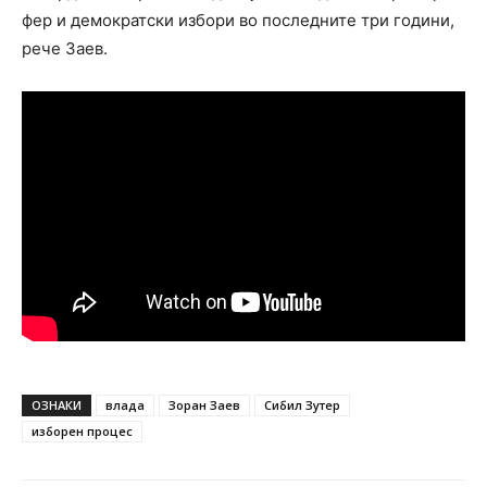
фер и демократски избори во последните три години,
рече Заев.
ОЗНАКИ
влада
Зоран Заев
Сибил Зутер
изборен процес