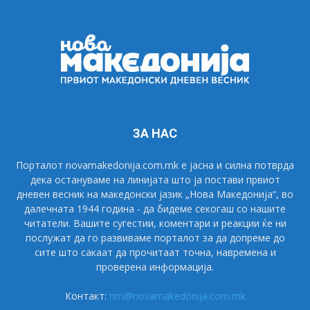
ЗА НАС
Порталот novamakedonija.com.mk е јасна и силна потврда
дека остануваме на линијата што ја постави првиот
дневен весник на македонски јазик „Нова Македонија“, во
далечната 1944 година - да бидеме секогаш со нашите
читатели. Вашите сугестии, коментари и реакции ќе ни
послужат да го развиваме порталот за да допреме до
сите што сакаат да прочитаат точна, навремена и
проверена информација.
Контакт:
nm@novamakedonija.com.mk