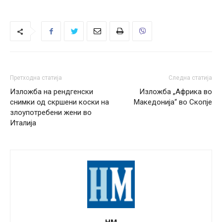
Претходна статија
Следна статија
Изложба на рендгенски
Изложба „Африка во
снимки од скршени коски на
Македонија“ во Скопје
злоупотребени жени во
Италија
НМ