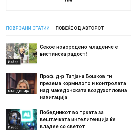
ПОВРЗАНИ СТАТИИ
ПОВЕЌЕ ОД АВТОРОТ
Секое новородено младенче е
вистинска радост!
Избор
Проф. д-р Татјана Бошков ги
презема кормилото и контролата
над македонската воздухопловна
МАКЕДОНИЈА
навигација
Победникот во трката за
вештачката интелигенција ќе
владее со светот
Избор