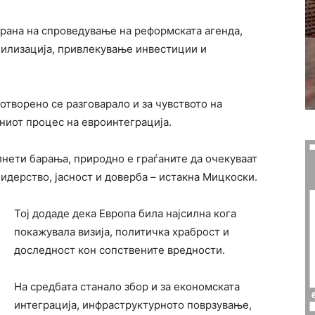
ирана на спроведување на реформската агенда,
билизација, привлекување инвестиции и
отворено се разговарало и за чувството на
ниот процес на евроинтеграција.
нети барања, природно е граѓаните да очекуваат
идерство, јасност и доверба – истакна Мицкоски.
Тој додаде дека Европа била најсилна кога
покажувала визија, политичка храброст и
доследност кон сопствените вредности.
На средбата станало збор и за економската
интеграција, инфраструктурното поврзување,