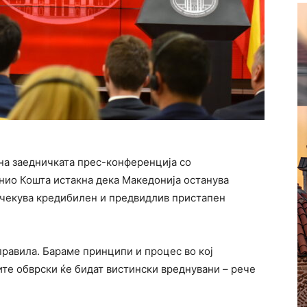
на заедничката прес-конференција со
нио Кошта
истакна дека Македонија останува
 очекува кредибилен и предвидлив пристапен
правила. Бараме принципи и процес во кој
ите обврски ќе бидат вистински вреднувани – рече