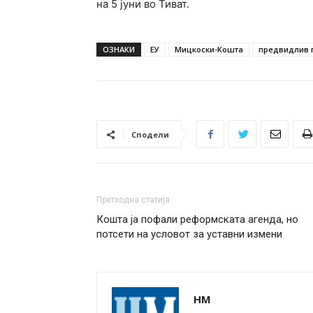
на 5 јуни во
Тиват
.
ОЗНАКИ
ЕУ
Мицкоски-Кошта
предвидлив 
Сподели
Претходна статија
Кошта ја пофали реформската агенда, но
потсети на условот за уставни измени
НМ