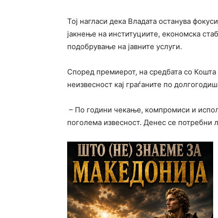
Тој нагласи дека Владата останува фокус
јакнење на институциите, економска ста
подобрување на јавните услуги.
Според премиерот, на средбата со Кошта 
неизвесност кај граѓаните по долгогодиш
– По години чекање, компромиси и испол
поголема извесност. Денес се потребни л