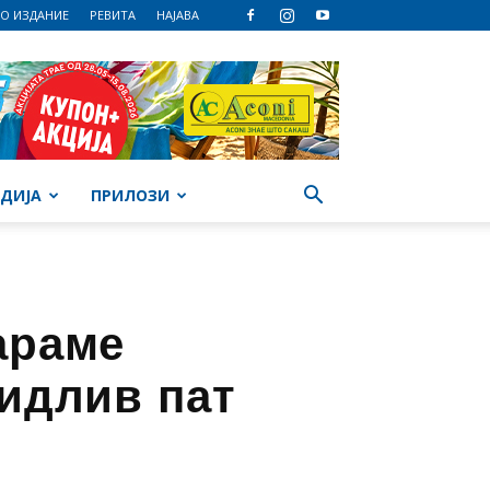
О ИЗДАНИЕ
РЕВИТА
НАЈАВА
ДИЈА
ПРИЛОЗИ
араме
видлив пат