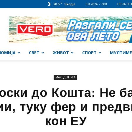
C
20.5
6.8.2026 - 7:08
ПЕЧАТЕН
Skopje
НОМИЈА
СВЕТ
ЖИВОТ
СПОРТ
МУЛТИМЕ
МАКЕДОНИЈА
оски до Кошта: Не б
и, туку фер и пред
кон ЕУ