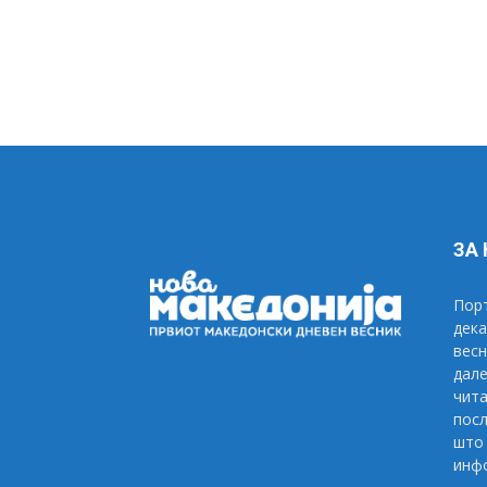
ЗА
Порт
дека
весн
дале
чита
посл
што 
инфо