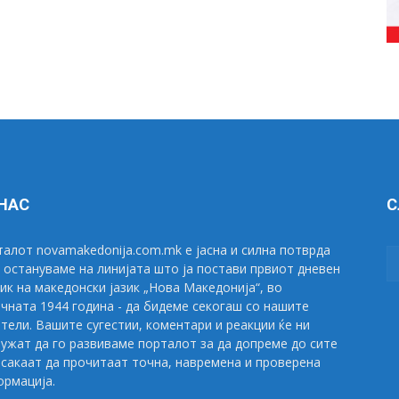
 НАС
С
алот novamakedonija.com.mk е јасна и силна потврда
 остануваме на линијата што ја постави првиот дневен
ик на македонски јазик „Нова Македонија“, во
чната 1944 година - да бидеме секогаш со нашите
тели. Вашите сугестии, коментари и реакции ќе ни
ужат да го развиваме порталот за да допреме до сите
сакаат да прочитаат точна, навремена и проверена
рмација.