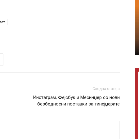
пат
Следна статија
Инстаграм, Фејсбук и Месинџер со нови
безбедносни поставки за тинејџерите