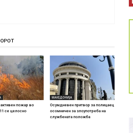
ТОРОТ
А
МАКЕДОНИЈА
 активен пожар во
Осумдневен притвор за полицаец
11 се целосно
осомничен за злоупотреба на
службената положба