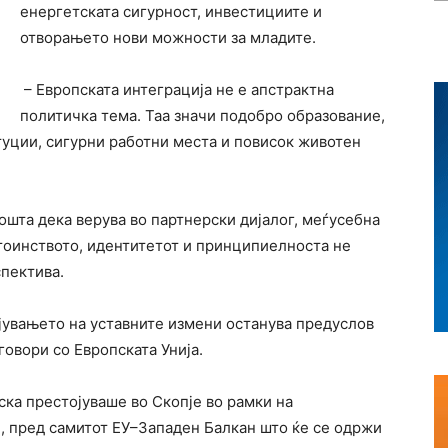
енергетската сигурност, инвестициите и
отворањето нови можности за младите.
– Европската интеграција не е апстрактна
политичка тема. Таа значи подобро образование,
туции, сигурни работни места и повисок животен
шта дека верува во партнерски дијалог, меѓусебна
стоинството, идентитетот и принципиелноста не
спектива.
ојувањето на уставните измени останува предуслов
овори со Европската Унија.
ка престојуваше во Скопје во рамки на
н, пред самитот ЕУ–Западен Балкан што ќе се одржи