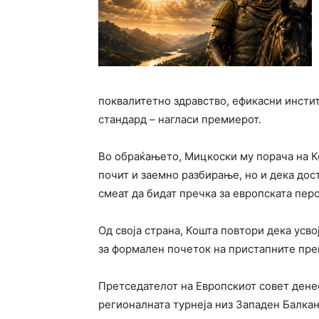
поквалитетно здравство, ефикасни инсти
стандард – нагласи премиерот.
Во обраќањето, Мицкоски му порача на Ко
почит и заемно разбирање, но и дека до
смеат да бидат пречка за европската пер
Од своја страна, Кошта повтори дека усв
за формален почеток на пристапните прег
Претседателот на Европскиот совет денес
регионалната турнеја низ Западен Балка