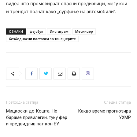
видеа што промовираат опасни предизвици, меѓу кои
и трендот познат како „сурфање на автомобили“.
ОЗНАКИ
фејсбук
Инстаграм
Месинџер
безбедносни поставки за тинејџерите
Претходна статија
Следна статија
Мицкоски до Кошта: Не
Какво време прогнозира
бараме привилегии, туку фер
УХМР
и предвидлив пат кон ЕУ