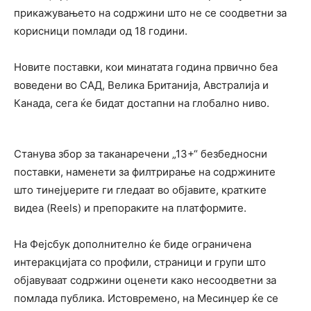
прикажувањето на содржини што не се соодветни за
корисници помлади од 18 години.
Новите поставки, кои минатата година првично беа
воведени во САД, Велика Британија, Австралија и
Канада, сега ќе бидат достапни на глобално ниво.
Станува збор за таканаречени „13+“ безбедносни
поставки, наменети за филтрирање на содржините
што тинејџерите ги гледаат во објавите, кратките
видеа (Reels) и препораките на платформите.
На Фејсбук дополнително ќе биде ограничена
интеракцијата со профили, страници и групи што
објавуваат содржини оценети како несоодветни за
помлада публика. Истовремено, на Месинџер ќе се