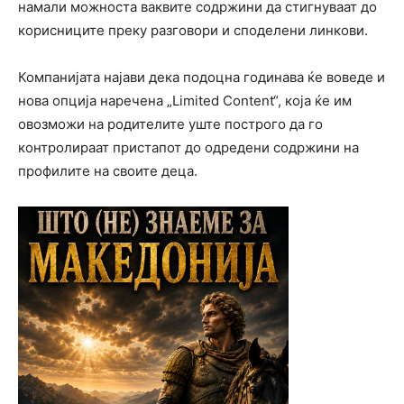
намали можноста ваквите содржини да стигнуваат до
корисниците преку разговори и споделени линкови.
Компанијата најави дека подоцна годинава ќе воведе и
нова опција наречена „Limited Content“, која ќе им
овозможи на родителите уште построго да го
контролираат пристапот до одредени содржини на
профилите на своите деца.