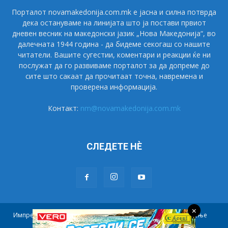
Порталот novamakedonija.com.mk е јасна и силна потврда
дека остануваме на линијата што ја постави првиот
дневен весник на македонски јазик „Нова Македонија“, во
далечната 1944 година - да бидеме секогаш со нашите
читатели. Вашите сугестии, коментари и реакции ќе ни
послужат да го развиваме порталот за да допреме до
сите што сакаат да прочитаат точна, навремена и
проверена информација.
Контакт:
nm@novamakedonija.com.mk
СЛЕДЕТЕ НÈ
×
Импресум
Маркетинг
Претплата
Правила на користење
Контакт