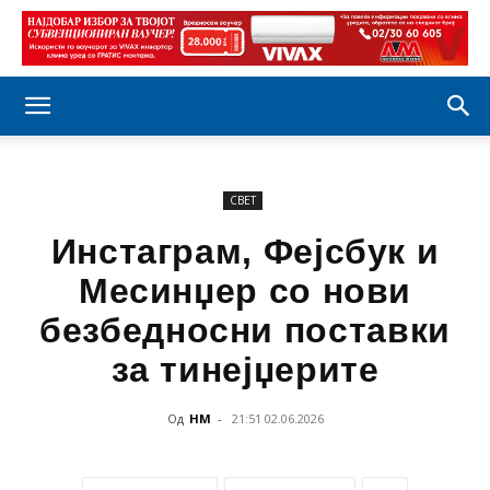
СВЕТ
Инстаграм, Фејсбук и
Месинџер со нови
безбедносни поставки
за тинејџерите
Од
НМ
-
21:51 02.06.2026