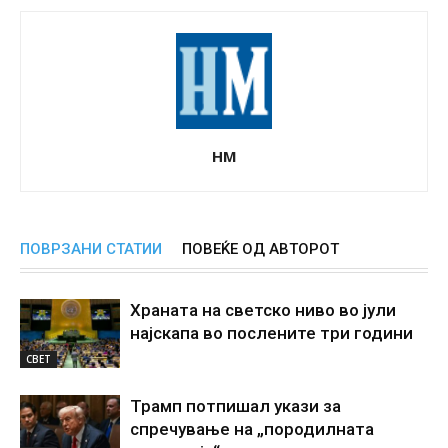
НМ
ПОВРЗАНИ СТАТИИ
ПОВЕЌЕ ОД АВТОРОТ
Храната на светско ниво во јули
најскапа во послените три години
СВЕТ
Трамп потпишал укази за
спречување на „породилната