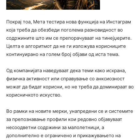
Покрај тоа, Мета тестира нова функција на Инстаграм
која треба да обезбеди поголема разновидност во
содржините што им се препорачуваат на тинејџерите.
Целта е алгоритмот да не ги изложува корисниците
континуирано на голем број објави од иста тема.
Од компанијата наведуваат дека теми како исхрана,
физичка активност или справување со анксиозност
можат да бидат корисни, но не треба да доминираат во
корисничкото искуство.
Во рамки на новите мерки, унапредени се и системите
за препознавање профили кои редовно објавуваат
несоодветни содржини за малолетници, а
дополнително е ограничено и прикажувањето на