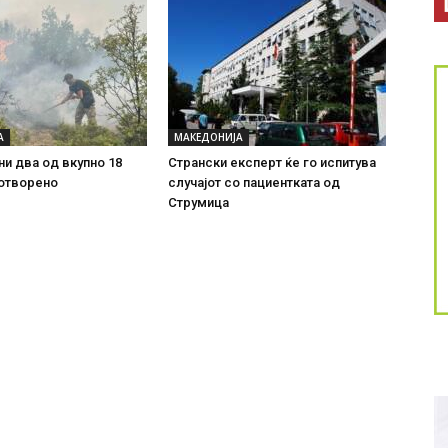
А
МАКЕДОНИЈА
ни два од вкупно 18
Странски експерт ќе го испитува
 отворено
случајот со пациентката од
Струмица