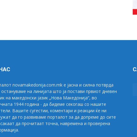
 НАС
С
алот novamakedonija.com.mk е јасна и силна потврда
 остануваме на линијата што ја постави првиот дневен
ик на македонски јазик „Нова Македонија“, во
чната 1944 година - да бидеме секогаш со нашите
тели. Вашите сугестии, коментари и реакции ќе ни
ужат да го развиваме порталот за да допреме до сите
сакаат да прочитаат точна, навремена и проверена
рмација.