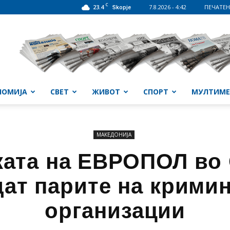
C
23.4
7.8.2026 - 4:42
ПЕЧАТЕН
Skopje
НОМИЈА
СВЕТ
ЖИВОТ
СПОРТ
МУЛТИМЕ
МАКЕДОНИЈА
ата на ЕВРОПОЛ во 
дат парите на крими
организации