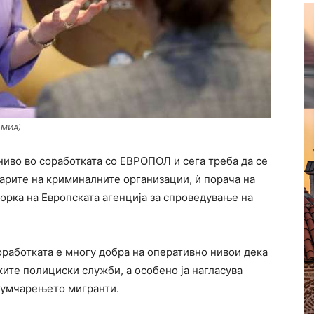
 МИА)
ниво во соработката со ЕВРОПОЛ и сега треба да се
парите на криминалните организации, ѝ порача на
орка на Европската агенција за спроведување на
соработката е многу добра на оперативно нивои дека
ите полициски служби, а особено ја нагласува
иумчарењето мигранти.