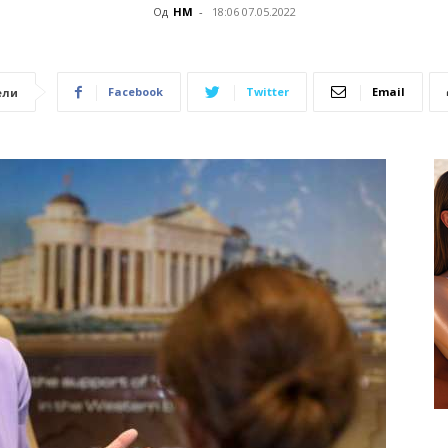
Од
НМ
-
18:06 07.05.2022
Facebook
Twitter
Email
ели