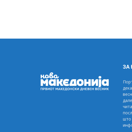
ЗА
Порт
дека
весн
дале
чита
посл
што 
инфо