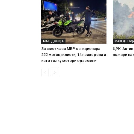
МАКЕДОНИЈА
МАКЕДОНИЈ
За шест часа МВР санкционира
ЦУК: Актив
222 мотоциклисти, 14 приведени и
пожари на
исто толку мотори одземени