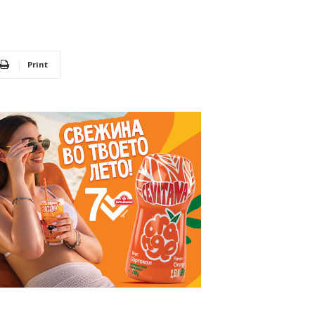
Print