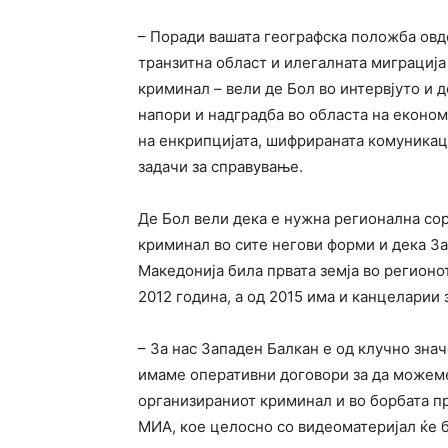
– Поради вашата географска положба овде
транзитна област и илегалната миграција
криминал – вели де Бол во интервјуто и 
напори и надградба во областа на економ
на енкрипцијата, шифрираната комуникаци
задачи за справување.
Де Бол вели дека е нужна регионална со
криминал во сите негови форми и дека За
Македонија била првата земја во регион
2012 година, а од 2015 има и канцеларии
– За нас Западен Балкан е од клучно зна
имаме оперативни договори за да можеме
организираниот криминал и во борбата пр
МИА, кое целосно со видеоматеријал ќе б