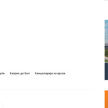
упи
Катрин де Бол
Канцеларија за врски