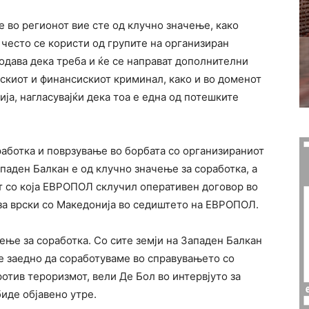
 во регионот вие сте од клучно значење, како
 често се користи од групите на организиран
додава дека треба и ќе се направат дополнителни
скиот и финансискиот криминал, како и во доменот
ја, нагласувајќи дека тоа е една од потешките
работка и поврзување во борбата со организираниот
паден Балкан е од клучно значење за соработка, а
от со која ЕВРОПОЛ склучил оперативен договор во
 за врски со Македонија во седиштето на ЕВРОПОЛ.
чење за соработка. Со сите земји на Западен Балкан
 заедно да соработуваме во справувањето со
отив тероризмот, вели Де Бол во интервјуто за
иде објавено утре.