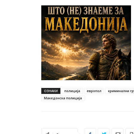
ОЗНАКИ
полиција
европол
криминални гр
Македонска полиција