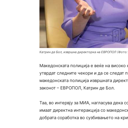
Катрин де Бол, извршна директорка на ЕВРОПОЛ (Фото:
Македонската полиција е веќе на високо 
утврдат следните чекори и да се следат 
македонската полиција извршната директ
законот – ЕВРОПОЛ, Катрин де Бол.
Таа, во интервју за МИА, нагласува дека 
имаат директна интеракција со македонск
добрата соработка во сузбивањето на кр