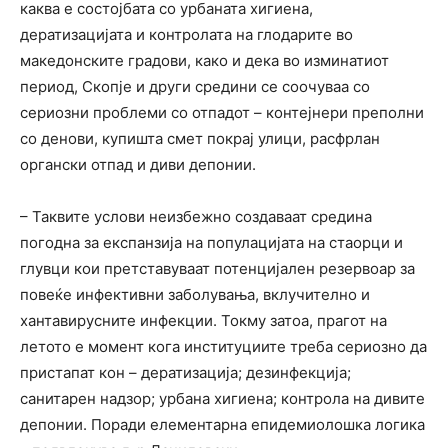
каква е состојбата со урбаната хигиена,
дератизацијата и контролата на глодарите во
македонските градови, како и дека во изминатиот
период, Скопје и други средини се соочуваа со
сериозни проблеми со отпадот – контејнери преполни
со денови, купишта смет покрај улици, расфрлан
органски отпад и диви депонии.
– Таквите услови неизбежно создаваат средина
погодна за експанзија на популацијата на стаорци и
глувци кои претставуваат потенцијален резервоар за
повеќе инфективни заболувања, вклучително и
хантавирусните инфекции. Токму затоа, прагот на
летото е момент кога институциите треба сериозно да
пристапат кон – дератизација; дезинфекција;
санитарен надзор; урбана хигиена; контрола на дивите
депонии. Поради елементарна епидемиолошка логика