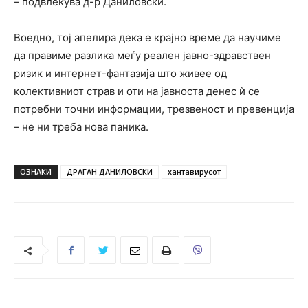
– подвлекува д-р Даниловски.
Воедно, тој апелира дека е крајно време да научиме
да правиме разлика меѓу реален јавно-здравствен
ризик и интернет-фантазија што живее од
колективниот страв и оти на јавноста денес ѝ се
потребни точни информации, трезвеност и превенција
– не ни треба нова паника.
ОЗНАКИ
ДРАГАН ДАНИЛОВСКИ
хантавирусот