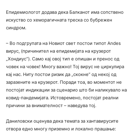
Епидемиологот додава дека Балканот има сопствено
искуство со хеморагичната треска со бубрежен
синдром.
– Во подгрупата на Новиот свет постои типот Andes
вирус, (причинител на епидемијата на крузерот
„Хондиус“). Само кај овој тип е опишан и пренос од
човек на човек! Многу важно! Тој вирус не циркулира
кај нас. Ниту постои ризик да „скокне“ од некој од
заразените на крузерот. Поради тоа, во моментот не
постојат индикации за сценарио што би наликувало на
ковид-пандемијата. Истовремено, постојат реални
причини за внимателност – наведува тој.
Даниловски оценува дека темата за хантавирусите
отвора едно многу приземно и локално прашање: