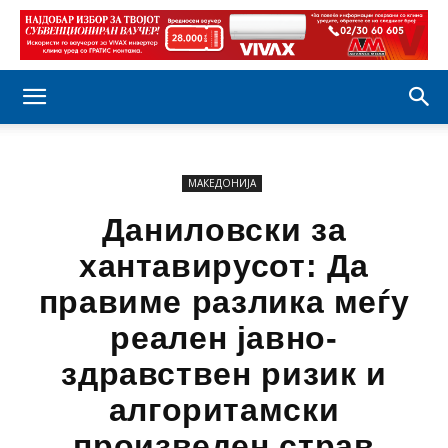
МАКЕДОНИЈА
Даниловски за
хантавирусот: Да
правиме разлика меѓу
реален јавно-
здравствен ризик и
алгоритамски
произведен страв