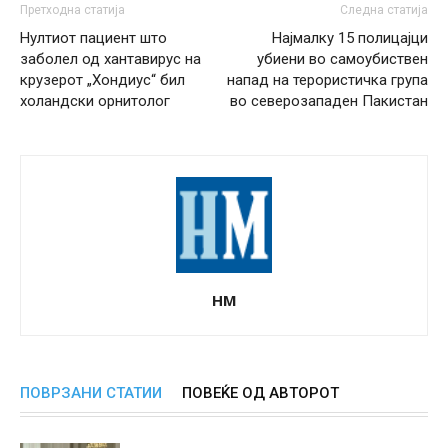
Претходна статија
Следна статија
Нултиот пациент што
Најмалку 15 полицајци
заболел од хантавирус на
убиени во самоубиствен
крузерот „Хондиус“ бил
напад на терористичка група
холандски орнитолог
во северозападен Пакистан
НМ
ПОВРЗАНИ СТАТИИ
ПОВЕЌЕ ОД АВТОРОТ