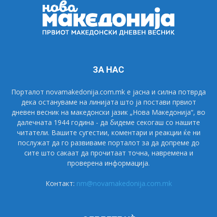
ЗА НАС
Порталот novamakedonija.com.mk е јасна и силна потврда
дека остануваме на линијата што ја постави првиот
дневен весник на македонски јазик „Нова Македонија“, во
далечната 1944 година - да бидеме секогаш со нашите
читатели. Вашите сугестии, коментари и реакции ќе ни
послужат да го развиваме порталот за да допреме до
сите што сакаат да прочитаат точна, навремена и
проверена информација.
Контакт:
nm@novamakedonija.com.mk