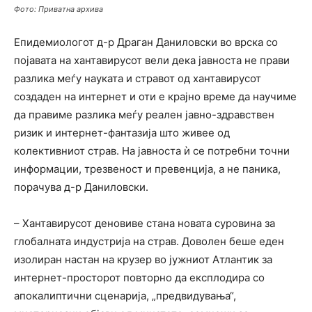
Фото: Приватна архива
Епидемиологот д-р Драган Даниловски во врска со
појавата на хантавирусот вели дека јавноста не прави
разлика меѓу науката и стравот од хантавирусот
создаден на интернет и оти е крајно време да научиме
да правиме разлика меѓу реален јавно-здравствен
ризик и интернет-фантазија што живее од
колективниот страв. На јавноста ѝ се потребни точни
информации, трезвеност и превенција, а не паника,
порачува д-р Даниловски.
– Хантавирусот деновиве стана новата суровина за
глобалната индустрија на страв. Доволен беше еден
изолиран настан на крузер во јужниот Атлантик за
интернет-просторот повторно да експлодира со
апокалиптични сценарија, „предвидувања“,