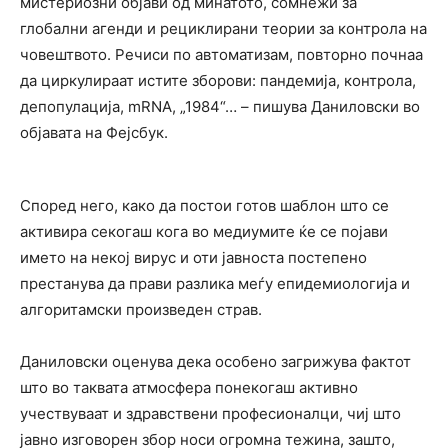
мистериозни објави од минатото, сомнежи за
глобални агенди и рециклирани теории за контрола на
човештвото. Речиси по автоматизам, повторно почнаа
да циркулираат истите зборови: пандемија, контрола,
депопулација, mRNA, „1984“… – пишува Даниловски во
објавата на Фејсбук.
Според него, како да постои готов шаблон што се
активира секогаш кога во медиумите ќе се појави
името на некој вирус и оти јавноста постепено
престанува да прави разлика меѓу епидемиологија и
алгоритамски произведен страв.
Даниловски оценува дека особено загрижува фактот
што во таквата атмосфера понекогаш активно
учествуваат и здравствени професионалци, чиј што
јавно изговорен збор носи огромна тежина, зашто,