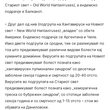
Стариот свет – Old World Hantaviruses), а ендемско
подрачје е Балканот.
– Друг дел од нив (подгрупа на Хантавируси на Новиот
свет – New World Hantaviruses) „владее“ со обете
Америки. Ендемско подрачје се Аргентина и Чиле.
Иако двете подгрупи се сродни, тие се разликуваат по
тоа што предизвикуваат различни видови болести кај
хуманите домаќини. Вирусите во подгрупата на Новиот
свет предизвикуваат болест позната како
„хантавирусен пулмонален синдром“ со десетици
заболени секоја година и смртност од 20-40 отсто.
Вирусите во подгрупата на Стариот свет
предизвикуваат болест позната како „хеморагична
треска со бубрежен синдром“, со стотици заболени
секоја година и со смртност од 1-15 отсто – стои во
објавата на Даниловски.