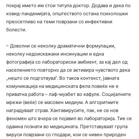
покрај името им стои титула доктор. Додава и дека по
ковид-пандемијата, општеството остана психолошки
преосетливо на теми поврзани со инфективни
болести.
– Доволни се неколку драматични формулации,
неколку недоискажани инсинуации и една
фотографија со лабораториски амбиент, за кај дел од
населението повторно да се активира чувството дека
„нешто се подготвува“. Во таков контекст, јавната
комуникација на медицинската фела повеќе не е
приватна работа – лаф-муабет во кафуле. Социјалните
мрежи (веќе) се масовен медиум. А алгоритмите
наградуваат страв. Хантавирусите, пак, не се нов
феномен што вчера се појавил во лабораторија. Тие се
одамна познати во медицината. Претставуваат група
вируси поврзани со глодари, кои се нивен природен