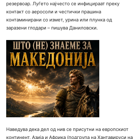
резервоар. Луѓето најчесто се инфицираат преку
контакт со аеросоли и честички прашина
контаминирани со измет, урина или плунка од
заразени глодари – пишува Даниловски.
Наведува дека дел од нив се присутни на европскиот
континент, Азија и Африка (подгрупа на Хантавируси на