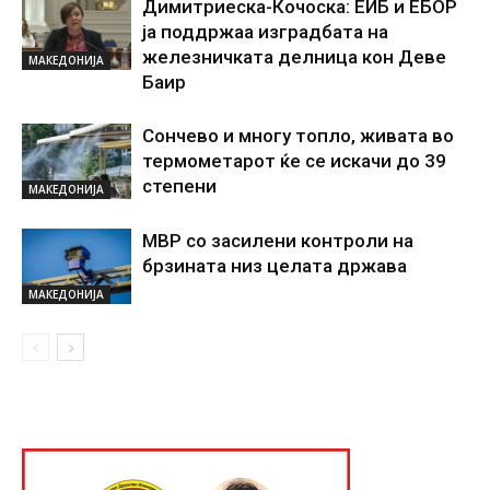
Димитриеска-Кочоска: ЕИБ и ЕБОР
ја поддржаа изградбата на
железничката делница кон Деве
МАКЕДОНИЈА
Баир
Сончево и многу топло, живата во
термометарот ќе се искачи до 39
степени
МАКЕДОНИЈА
МВР со засилени контроли на
брзината низ целата држава
МАКЕДОНИЈА