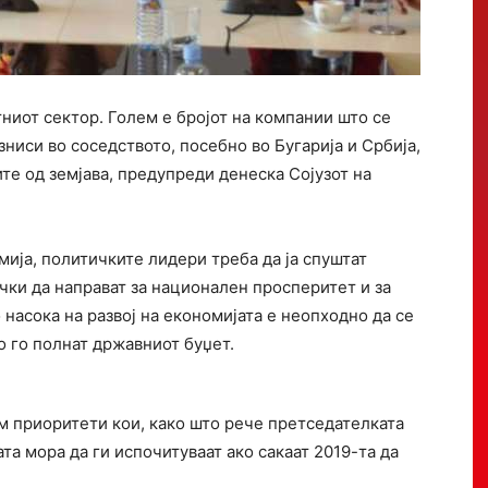
ниот сектор. Голем е бројот на компании што се
ниси во соседството, посебно во Бугарија и Србија,
те од земјава, предупреди денеска Сојузот на
ија, политичките лидери треба да ја спуштат
чки да направат за национален просперитет и за
о насока на развој на економијата е неопходно да се
о го полнат државниот буџет.
 приоритети кои, како што рече претседателката
та мора да ги испочитуваат ако сакаат 2019-та да