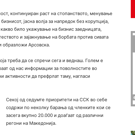
ост, континуиран раст на стопанството, менување
бизнисот, јасна волја за напредок без корупција,
 какво било укажување на бизнис заедницата,
еството и зајакнување на борбата против сивата
и образложи Арсовска.
оја треба да се спречи сега и веднаш. Голем е
раат од нас информации за поволностите во
ни активности да префрлат таму, нагласи
Секој од седумте приоритети на ССК во себе
содржи по неколку барања од членките кои се
засега вкупно 20.000 и доаѓаат од различни
регони на Македонија.