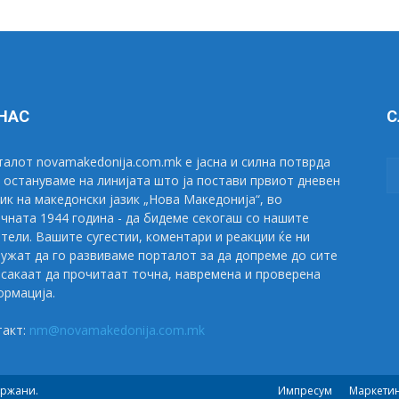
 НАС
С
алот novamakedonija.com.mk е јасна и силна потврда
 остануваме на линијата што ја постави првиот дневен
ик на македонски јазик „Нова Македонија“, во
чната 1944 година - да бидеме секогаш со нашите
тели. Вашите сугестии, коментари и реакции ќе ни
ужат да го развиваме порталот за да допреме до сите
сакаат да прочитаат точна, навремена и проверена
рмација.
такт:
nm@novamakedonija.com.mk
држани.
Импресум
Маркети