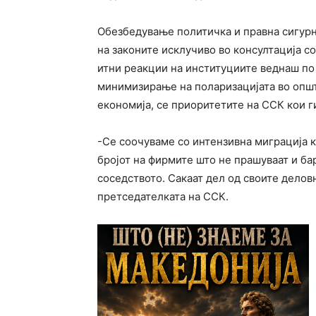
Обезбедување политичка и правна сигурн
на законите исклучиво во консултација со 
итни реакции на институциите веднаш по
минимизирање на поларизацијата во општ
економија, се приоритетите на ССК кои г
-Се соочуваме со интензивна миграција к
бројот на фирмите што не прашуваат и ба
соседството. Сакаат дел од своите делов
претседателката на ССК.