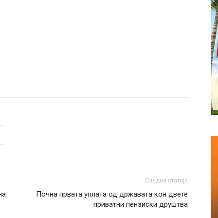
Следна статија
на
Почна првата уплата од државата кон двете
приватни пензиски друштва