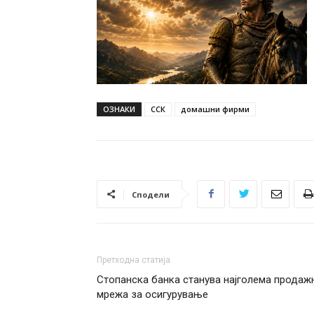
ОЗНАКИ
ССК
домашни фирми
Сподели
Претходна статија
Стопанска банка станува најголема продаж
мрежа за осигурување