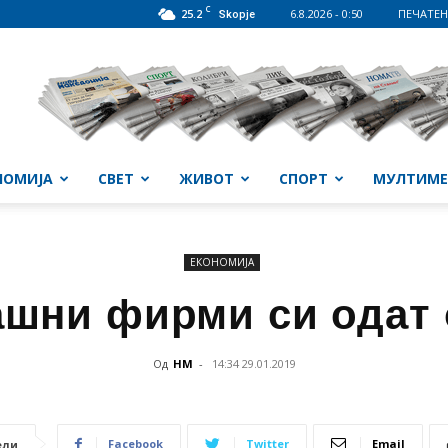
C
25.2
6.8.2026 - 0:50
ПЕЧАТЕН
Skopje
НОМИЈА
СВЕТ
ЖИВОТ
СПОРТ
МУЛТИМЕ
ЕКОНОМИЈА
шни фирми си одат 
Од
НМ
-
14:34 29.01.2019
Facebook
Twitter
Email
ели