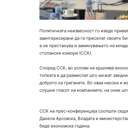
Политичката неизвесност го изеде приват
заинтересирани да ги преселат своите биз
а не престанува и заминувањето на млади
стопански комори (ССК).
Според ССК, во услови на кршлива економ
топката и да размислат што можат заедни
доброто на граѓаните. Во оваа насока и в
слушне гласот на компаниите, на оние шт
ССК на прес-конференција соопшти седум
Данела Арсовска, Владата и министерства
биде економска година.