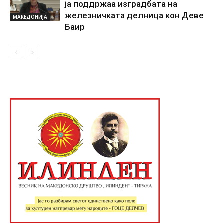
ја поддржаа изградбата на
железничката делница кон Деве
МАКЕДОНИЈА
Баир