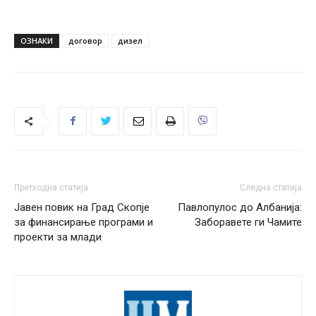
ОЗНАКИ
договор
дизел
Претходна статија
Следна статија
Јавен повик на Град Скопје
Павлопулос до Албанија:
за финансирање програми и
Заборавете ги Чамите
проекти за млади