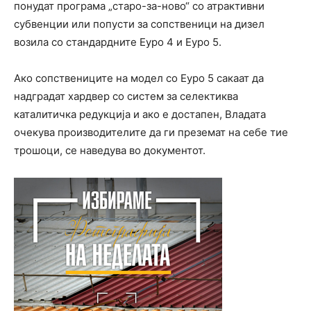
понудат програма „старо-за-ново“ со атрактивни
субвенции или попусти за сопственици на дизел
возила со стандардните Еуро 4 и Еуро 5.
Ако сопствениците на модел со Еуро 5 сакаат да
надградат хардвер со систем за селектиква
каталитичка редукција и ако е достапен, Владата
очекува производителите да ги преземат на себе тие
трошоци, се наведува во документот.