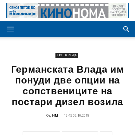
ЕКОНОМИЈА
Германската Влада им
понуди две опции на
сопствениците на
постари дизел возила
Од
НМ
-
13:45 02.10.2018