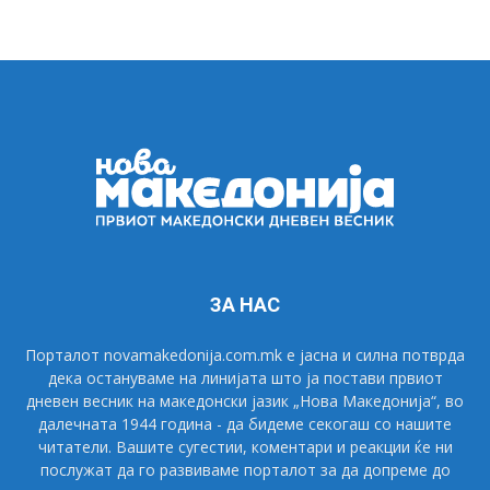
ЗА НАС
Порталот novamakedonija.com.mk е јасна и силна потврда
дека остануваме на линијата што ја постави првиот
дневен весник на македонски јазик „Нова Македонија“, во
далечната 1944 година - да бидеме секогаш со нашите
читатели. Вашите сугестии, коментари и реакции ќе ни
послужат да го развиваме порталот за да допреме до