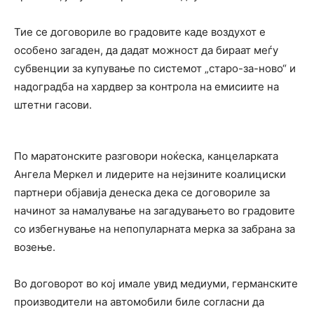
Тие се договориле во градовите каде воздухот е
особено загаден, да дадат можност да бираат меѓу
субвенции за купување по системот „старо-за-ново“ и
надоградба на хардвер за контрола на емисиите на
штетни гасови.
По маратонските разговори ноќеска, канцеларката
Ангела Меркел и лидерите на нејзините коалициски
партнери објавија денеска дека се договориле за
начинот за намалување на загадувањето во градовите
со избегнување на непопуларната мерка за забрана за
возење.
Во договорот во кој имале увид медиуми, германските
производители на автомобили биле согласни да