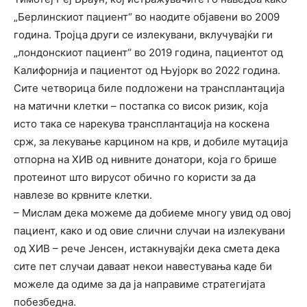
„Берлинскиот пациент“ во наодите објавени во 2009
година. Тројца други се излекувани, вклучувајќи ги
„лондонскиот пациент“ во 2019 година, пациентот од
Калифорнија и пациентот од Њујорк во 2022 година.
Сите четворица биле подложени на трансплантација
на матични клетки – постапка со висок ризик, која
исто така се нарекува трансплантација на коскена
срж, за лекување карцином на крв, и добиле мутација
отпорна на ХИВ од нивните донатори, која го брише
протеинот што вирусот обично го користи за да
навлезе во крвните клетки.
– Мислам дека можеме да добиеме многу увид од овој
пациент, како и од овие слични случаи на излекувани
од ХИВ – рече Јенсен, истакнувајќи дека смета дека
сите пет случаи даваат некои навестувања каде би
можеле да одиме за да ја направиме стратегијата
побезбедна.