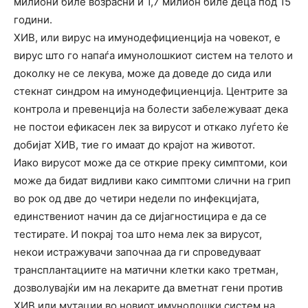
милиони биле возрасни и 1,7 милион биле деца под 15
години.
ХИВ, или вирус на имунодефициенција на човекот, е
вирус што го напаѓа имунолошкиот систем на телото и
доколку не се лекува, може да доведе до сида или
стекнат синдром на имунодефициенција. Центрите за
контрола и превенција на болести забележуваат дека
не постои ефикасен лек за вирусот и откако луѓето ќе
добијат ХИВ, тие го имаат до крајот на животот.
Иако вирусот може да се открие преку симптоми, кои
може да бидат видливи како симптоми слични на грип
во рок од две до четири недели по инфекцијата,
единствениот начин да се дијагностицира е да се
тестирате. И покрај тоа што нема лек за вирусот,
некои истражувачи започнаа да ги спроведуваат
трансплантациите на матични клетки како третман,
дозволувајќи им на лекарите да вметнат гени против
ХИВ или мутации во новиот имунолошки систем на