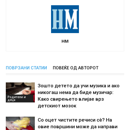
НМ
ПОВРЗАНИ СТАТИИ
ПОВЕЌЕ ОД АВТОРОТ
Зошто детето да учи музика и ако
никогаш нема да биде музичар:
Родители и
Како свирењето влијае врз
деца
детскиот мозок
Со оцет чистите речиси сè? На
овие површини може да направи