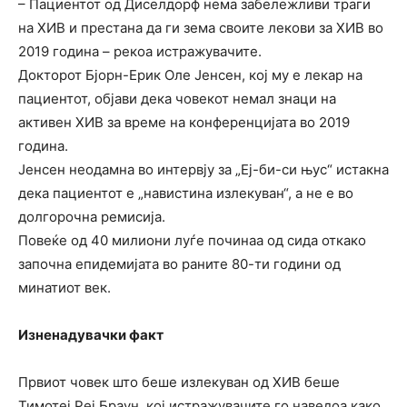
– Пациентот од Диселдорф нема забележливи траги
на ХИВ и престана да ги зема своите лекови за ХИВ во
2019 година – рекоа истражувачите.
Докторот Бјорн-Ерик Оле Јенсен, кој му е лекар на
пациентот, објави дека човекот немал знаци на
активен ХИВ за време на конференцијата во 2019
година.
Јенсен неодамна во интервју за „Еј-би-си њус“ истакна
дека пациентот е „навистина излекуван“, а не е во
долгорочна ремисија.
Повеќе од 40 милиони луѓе починаа од сида откако
започна епидемијата во раните 80-ти години од
минатиот век.
Изненадувачки факт
Првиот човек што беше излекуван од ХИВ беше
Тимотеј Реј Браун, кој истражувачите го наведоа како