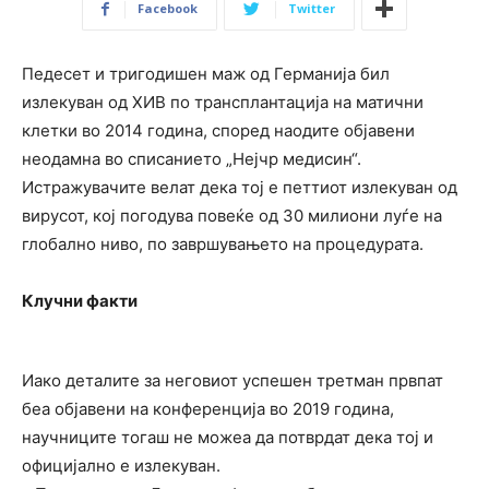
Facebook
Twitter
Педесет и тригодишен маж од Германија бил
излекуван од ХИВ по трансплантација на матични
клетки во 2014 година, според наодите објавени
неодамна во списанието „Нејчр медисин“.
Истражувачите велат дека тој е петтиот излекуван од
вирусот, кој погодува повеќе од 30 милиони луѓе на
глобално ниво, по завршувањето на процедурата.
Клучни факти
Иако деталите за неговиот успешен третман првпат
беа објавени на конференција во 2019 година,
научниците тогаш не можеа да потврдат дека тој и
официјално е излекуван.