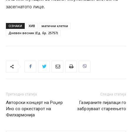
засегнатото лице.
ОЗНАКИ
ХИВ
матични клетки
Дневен весник (Ед. бр. 25757)
Претходна статија
Следна статија
Авторски концерт на Роџер
Газираните пијалаци го
Ино со оркестарот на
забрзуваат стареењето
Филхармонија