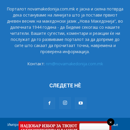
Порталот novamakedonija.com.mk е јасна и силна потврда
дека остануваме на линијата што ја постави првиот
дневен весник на македонски јазик „Нова Македонија“, во
далечната 1944 година - да бидеме секогаш со нашите
читатели. Вашите сугестии, коментари и реакции ќе ни
послужат да го развиваме порталот за да допреме до
сите што сакаат да прочитаат точна, навремена и
проверена информација.
Контакт:
nm@novamakedonija.com.mk
СЛЕДЕТЕ НÈ
×
Импресум
Маркетинг
Претплата
Правила на користење