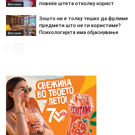
повеќе штета отколку корист
Магазин
Зошто ни е толку тешко да фрлиме
предмети што не ги користиме?
Психологијата има објаснување
Магазин