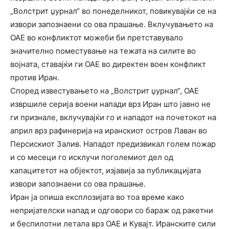
„Волстрит џурнал“ во понеделникот, повикувајќи се на
извори запознаени со ова прашање. Вклучувањето на
ОАЕ во конфликтот можеби би претставувало
значително поместување на тежата на силите во
војната, ставајќи ги ОАЕ во директен воен конфликт
против Иран.
Според известувањето на „Волстрит џурнал“, ОАЕ
извршиле серија воени напади врз Иран што јавно не
ги признале, вклучувајќи го и нападот на почетокот на
април врз рафинерија на иранскиот остров Лаван во
Персискиот Залив. Нападот предизвикал голем пожар
и со месеци го исклучи поголемиот дел од
капацитетот на објектот, изјавија за публикацијата
извори запознаени со ова прашање.
Иран ја опиша експлозијата во тоа време како
непријателски напад и одговори со бараж од ракетни
и беспилотни летала врз ОАЕ и Кувајт. Иранските сили