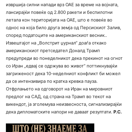
извршија силни напади врз ОАЕ за време на војната,
лансирајќи повеќе од 2.800 ракети и беспилотни
летала кон територијата на ОАЕ, што е повеќе во
однос на која било друга земја од Персискиот Залив,
според податоците на американскиот весник..
Извештајот на „Волстрит џурнал“ доаѓа откако
американскиот претседател Доналд Трамп
предупреди во понеделникот дека прекинот на огнот
со Иран „едвај се одржува во живот“ поттикнувајќи
загриженост дека 10-неделниот конфликт би можел
да се интензивира по кратка кревка пауза.
Отфрлањето на одговорот на Иран на мировниот
предлог на САД, од страна на Трамп во текот на
викендот, ја зголемува неизвесноста, сигнализирајќи
дека дипломатските напори не даваат резултати.
Р.С.