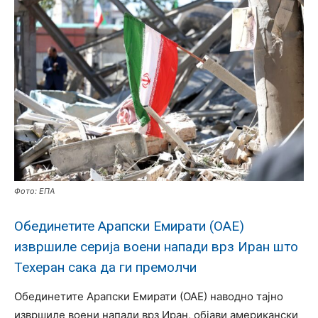
Фото: ЕПА
Обединетите Арапски Емирати (ОАЕ)
извршиле серија воени напади врз Иран што
Техеран сака да ги премолчи
Обединетите Арапски Емирати (ОАЕ) наводно тајно
извршиле воени напади врз Иран, објави американски