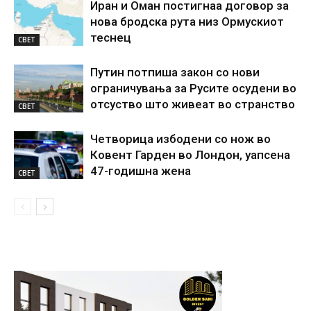
Иран и Оман постигнаа договор за
нова бродска рута низ Ормускиот
теснец
СВЕТ
Путин потпиша закон со нови
ограничувања за Русите осудени во
отсуство што живеат во странство
СВЕТ
Четворица избодени со нож во
Ковент Гарден во Лондон, уапсена
47-годишна жена
СВЕТ