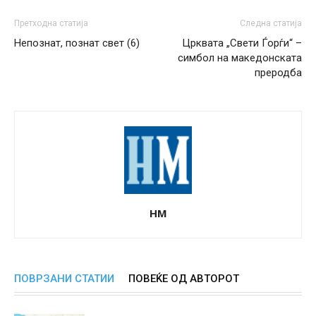
Претходна статија
Следна статија
Непознат, познат свет (6)
Црквата „Свети Ѓорѓи“ –
симбол на македонската
преродба
НМ
ПОВРЗАНИ СТАТИИ
ПОВЕЌЕ ОД АВТОРОТ