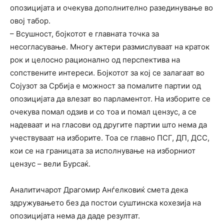
опозицијата и очекува дополнително разединување во
овој табор.
– Всушност, бојкотот е главната точка за
несогласување. Многу актери размислуваат на краток
рок и целосно рационално од перспектива на
сопствените интереси. Бојкотот за кој се залагаат во
Сојузот за Србија е можност за помалите партии од
опозицијата да влезат во парламентот. На изборите се
очекува помал одзив и со тоа и помал цензус, а се
надеваат и на гласови од другите партии што нема да
учествуваат на изборите. Тоа се главно ПСГ, ДП, ДСС,
кои се на границата за исполнување на изборниот
цензус – вели Бурсаќ.
Аналитичарот Драгомир Анѓелковиќ смета дека
здружувањето без да постои суштинска кохезија на
опозицијата нема да даде резултат.