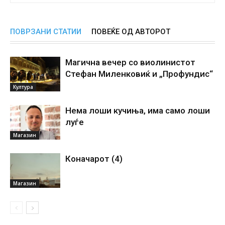
ПОВРЗАНИ СТАТИИ
ПОВЕЌЕ ОД АВТОРОТ
Магична вечер со виолинистот
Стефан Миленковиќ и „Профундис“
Култура
Нема лоши кучиња, има само лоши
луѓе
Магазин
Коначарот (4)
Магазин