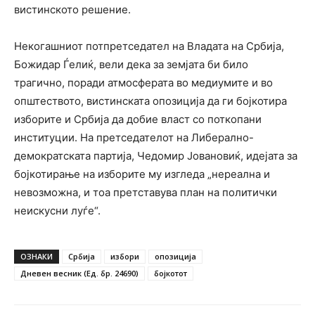
вистинското решение.
Некогашниот потпретседател на Владата на Србија,
Божидар Ѓелиќ, вели дека за земјата би било
трагично, поради атмосферата во медиумите и во
општеството, вистинската опозиција да ги бојкотира
изборите и Србија да добие власт со поткопани
институции. На претседателот на Либерално-
демократската партија, Чедомир Јовановиќ, идејата за
бојкотирање на изборите му изгледа „нереална и
невозможна, и тоа претставува план на политички
неискусни луѓе“.
ОЗНАКИ
Србија
избори
опозиција
Дневен весник (Ед. бр. 24690)
бојкотот