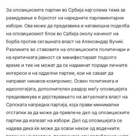
За опозициските партии во Србија најголема тема за
разидување е бојкотот на наредните парламентарни
избори. Ова може да предизвика и натамошна поделба
на опозицискиот блок во Србија околу начинот на
борба против сегашната власт на Александар Вучиќ.
Разликите во ставовите на опозициските политичари и
на критичката јавност се манифестираат подолго
време и тие не можат да се надминат поради личните
интереси и на одделни партии, кои не сакаат да
направат никаков компромис. Освен политиката и
идеологијата, дополнителен раздор меѓу опозицијата
предизвикува и дејствувањето на актуелната власт на
Српската напредна партија, која прави минимални
отстапки за да може да привлече дел од опозициските
партии да излезат на избори. Дел од опозицијата се
надева дека ќе може да освои некои од водечките