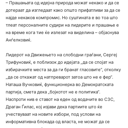
– Прашањата од идејна природа можат некако и да се
дотераат да изгледаат како општо прифатливи за да се
најде некаков компромис. Но суштината е во тоа што
тлеат персоналните судири на лидерите и прашање е
на време кога тие ќе излезат на виделина – објаснува
Анѓелковиќ.
Лидерот на Движењето на слободни граѓани, Сергеј
Трифуновиќ, е поблизок до идејата „да се спојат на
избирачките места за да ги бранат гласовите“, отколку
„да се откажат од натпреварот затоа што не е фер“.
Наташа Вучковиќ, функционерка во Демократската
партија, смета дека „бојкотот не е политика“.
Наспроти нив е ставот на еден од водачите во СЗС,
Драган Ѓилас, кој изјави дека партиите што ќе
учествуваат на новите избори, под услови на
информативна блокада од власта, не можат да се