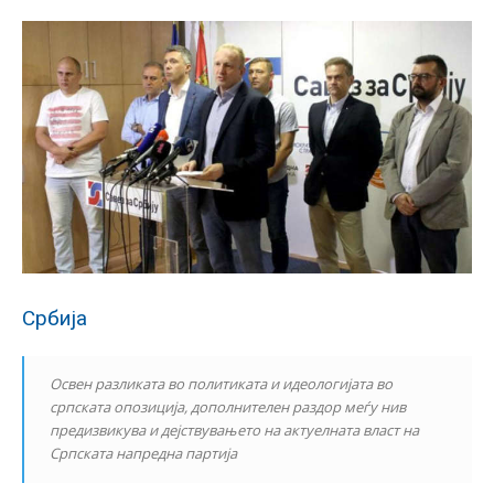
Србија
Освен разликата во политиката и идеологијата во
српската опозиција, дополнителен раздор меѓу нив
предизвикува и дејствувањето на актуелната власт на
Српската напредна партија