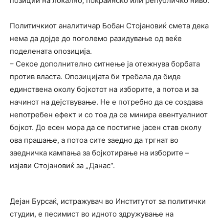
позиции на локално, покраинско или републичко ниво.
Политичкиот аналитичар Бобан Стојановиќ смета дека
нема да дојде до поголемо разидување од веќе
поделената опозиција.
– Секое дополнително ситнење ја отежнува борбата
против власта. Опозицијата би требала да биде
единствена околу бојкотот на изборите, а потоа и за
начинот на дејствување. Не е потребно да се создава
непотребен ефект и со тоа да се минира евентуалниот
бојкот. До есен мора да се постигне јасен став околу
ова прашање, а потоа сите заедно да тргнат во
заедничка кампања за бојкотирање на изборите –
изјави Стојановиќ за „Данас“.
Дејан Бурсаќ, истражувач во Институтот за политички
студии, е песимист во идното здружување на