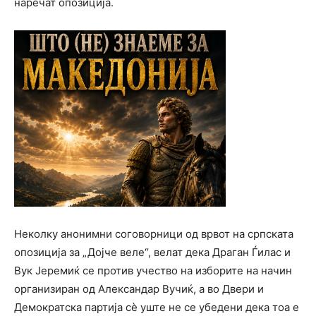
наречат опозиција.
Неколку анонимни соговорници од врвот на српската
опозиција за „Дојче веле“, велат дека Драган Ѓилас и
Вук Јеремиќ се против учество на изборите на начин
организиран од Александар Вучиќ, а во Двери и
Демократска партија сѐ уште не се убедени дека тоа е