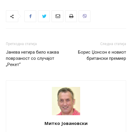
Претходна статија
Следна статија
Јанева негира било каква
Борис Џонсон е новиот
поврзаност со случајот
британски премиер
„Рекет“
Митко Јовановски