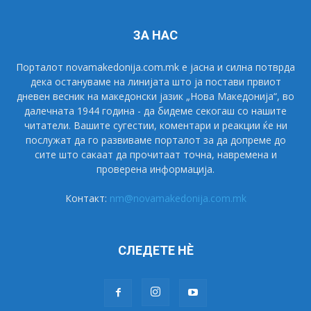
ЗА НАС
Порталот novamakedonija.com.mk е јасна и силна потврда
дека остануваме на линијата што ја постави првиот
дневен весник на македонски јазик „Нова Македонија“, во
далечната 1944 година - да бидеме секогаш со нашите
читатели. Вашите сугестии, коментари и реакции ќе ни
послужат да го развиваме порталот за да допреме до
сите што сакаат да прочитаат точна, навремена и
проверена информација.
Контакт:
nm@novamakedonija.com.mk
СЛЕДЕТЕ НÈ