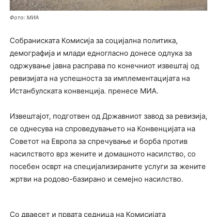
Фото: МИА
Собраниската Комисија за социјална политика,
демографија и млади едногласно донесе одлука за
одржување јавна расправа по конечниот извештај од
ревизијата на успешноста за имплементацијата на
Истанбулската конвенција. пренесе МИА.
Извештајот, подготвен од Државниот завод за ревизија,
се однесува на спроведувањето на Конвенцијата на
Советот на Европа за спречување и борба против
насилството врз жените и домашното насилство, со
посебен осврт на специјализираните услуги за жените
жртви на родово-базирано и семејно насилство.
Со дваесет и првата седница на Комисијата