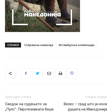
ОЗНАКИ
Собраиска комисија
Истамбулска конвенција
Претходна статија
Следна статија
Сведок на судењето за
Велес – град што ја носи
„Пулс“: Пиротехниката беше
душата на Македонија