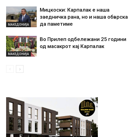
Мицкоски: Карпалак е наша
заедничка рана, но и наша обврска
да паметиме
МАКЕДОНИЈА
Во Прилеп одбележани 25 години
од масакрот кај Карпалак
МАКЕДОНИЈА