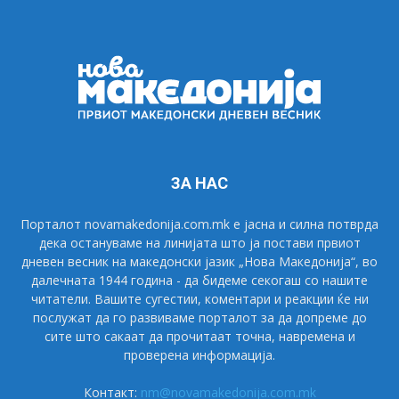
ЗА НАС
Порталот novamakedonija.com.mk е јасна и силна потврда
дека остануваме на линијата што ја постави првиот
дневен весник на македонски јазик „Нова Македонија“, во
далечната 1944 година - да бидеме секогаш со нашите
читатели. Вашите сугестии, коментари и реакции ќе ни
послужат да го развиваме порталот за да допреме до
сите што сакаат да прочитаат точна, навремена и
проверена информација.
Контакт:
nm@novamakedonija.com.mk