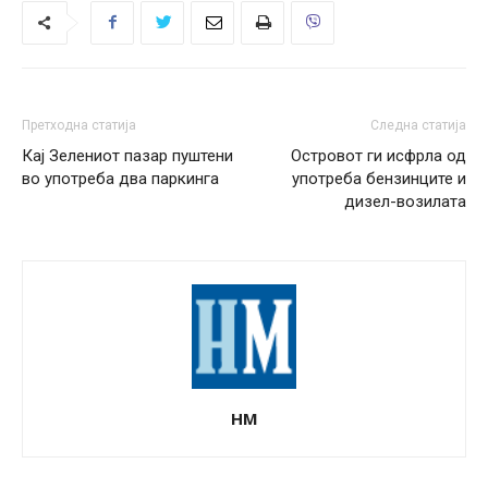
Претходна статија
Следна статија
Кај Зелениот пазар пуштени
Островот ги исфрла од
во употреба два паркинга
употреба бензинците и
дизел-возилата
НМ