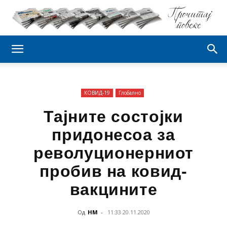
КОВИД-19
Глобално
Тајните состојки
придонесоа за
револуционерниот
пробив на ковид-
вакцините
Од
НМ
-
11:33 20.11.2020