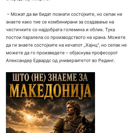
– Можат да ви бидат познати состојките, но сепак не
знаете како тие се комбинирани за создавање на
честичките со најдобрата големина и облик. Тука
постои паралела со производството на храна. Можете
да ги знаете состојките на кечапот „Хајнц“, но сепак не
можете да го произведете – објаснува професорот
Александер Едвардс од универзитетот во Рединг.