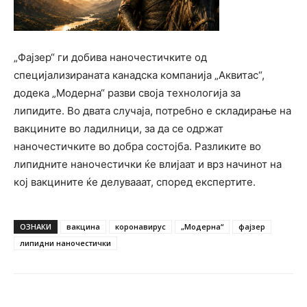
„Фајзер“ ги добива наночестичките од
специјализираната канадска компанија „Аквитас“,
додека „Модерна“ разви своја технологија за
липидите. Во двата случаја, потребно е складирање на
вакцините во ладилници, за да се одржат
наночестичките во добра состојба. Разликите во
липидните наночестички ќе влијаат и врз начинот на
кој вакцините ќе делувааат, според експертите.
ОЗНАКИ
вакцина
коронавирус
„Модерна“
фајзер
липидни наночестички