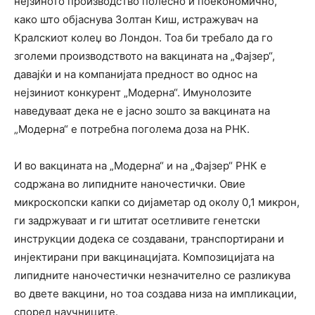
нејзиното производство полесно и поекономично,
како што објаснува Золтан Киш, истражувач на
Кралскиот колеџ во Лондон. Тоа би требало да го
зголеми производството на вакцината на „Фајзер“,
давајќи и на компанијата предност во однос на
нејзиниот конкурент „Модерна“. Имунолозите
наведуваат дека не е јасно зошто за вакцината на
„Модерна“ е потребна поголема доза на РНК.
И во вакцината на „Модерна“ и на „Фајзер“ РНК е
содржана во липидните наночестички. Овие
микроскопски капки со дијаметар од околу 0,1 микрон,
ги задржуваат и ги штитат осетливите генетски
инструкции додека се создавани, транспортирани и
инјектирани при вакцинацијата. Композицијата на
липидните наночестички незначително се разликува
во двете вакцини, но тоа создава низа на импликации,
според научниците.