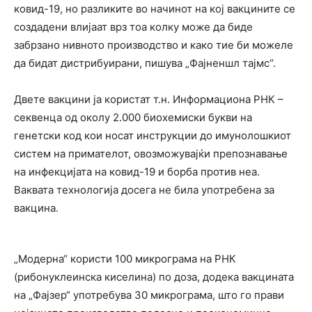
ковид-19, но разликите во начинот на кој вакцините се
создадени влијаат врз тоа колку може да биде
забрзано нивното производство и како тие би можеле
да бидат дистрибуирани, пишува „Фајненшл тајмс“.
Двете вакцини ја користат т.н. Информациона РНК –
секвенца од околу 2.000 биохемиски букви на
генетски код кои носат инструкции до имунолошкиот
систем на примателот, овозможувајќи препознавање
на инфекцијата на ковид-19 и борба против неа.
Ваквата технологија досега не била употребена за
вакцина.
„Модерна“ користи 100 микрограма на РНК
(рибонуклеинска киселина) по доза, додека вакцината
на „Фајзер“ употребува 30 микрограма, што го прави