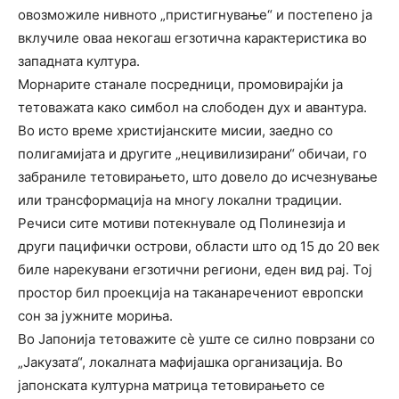
овозможиле нивното „пристигнување“ и постепено ја
вклучиле оваа некогаш егзотична карактеристика во
западната култура.
Морнарите станале посредници, промовирајќи ја
тетоважата како симбол на слободен дух и авантура.
Во исто време христијанските мисии, заедно со
полигамијата и другите „нецивилизирани“ обичаи, го
забраниле тетовирањето, што довело до исчезнување
или трансформација на многу локални традиции.
Речиси сите мотиви потекнувале од Полинезија и
други пацифички острови, области што од 15 до 20 век
биле нарекувани егзотични региони, еден вид рај. Тој
простор бил проекција на таканаречениот европски
сон за јужните мориња.
Во Јапонија тетоважите сè уште се силно поврзани со
„Јакузата“, локалната мафијашка организација. Во
јапонската културна матрица тетовирањето се