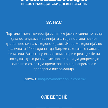
ЗА НАС
Порталот novamakedonija.com.mk е јасна и силна потврда
дека остануваме на линијата што ја постави првиот
дневен весник на македонски јазик „Нова Македонија“, во
далечната 1944 година - да бидеме секогаш со нашите
читатели. Вашите сугестии, коментари и реакции ќе ни
послужат да го развиваме порталот за да допреме до
сите што сакаат да прочитаат точна, навремена и
проверена информација.
Контакт:
nm@novamakedonija.com.mk
СЛЕДЕТЕ НÈ