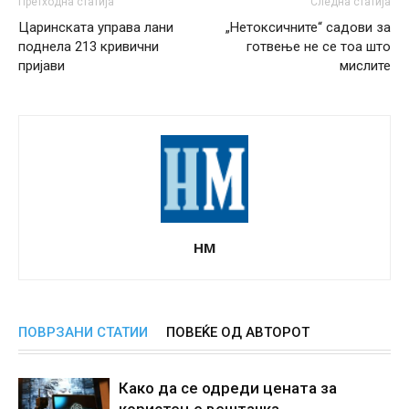
Претходна статија
Следна статија
Царинската управа лани
„Нетоксичните“ садови за
поднела 213 кривични
готвење не се тоа што
пријави
мислите
НМ
ПОВРЗАНИ СТАТИИ
ПОВЕЌЕ ОД АВТОРОТ
Како да се одреди цената за