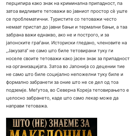
перципира како знак на криминална припадност, па
затоа видливите тетоважи во јавниот простор сè уште
се проблематични. Туристите со тетоважи често
немаат пристап до јавни бањи и термални бањи, а таа
забрана важи еднакво, ако не и построго, и за
јапонските граѓани. Историски гледано, членовите на
„Јакузата“ не само што биле тетовирани туку ги
носеле своите тетоважи како јасен знак за припадност
на организацијата. Затоа во Јапонија со децении тие
не само што биле социјално непожелни туку биле и
формално забранети за оние што не се дел од тоа
подземје. Меѓутоа, во Северна Кореја тетовирањето е
целосно забрането, каде што само лекар може да
направи тетоважа.