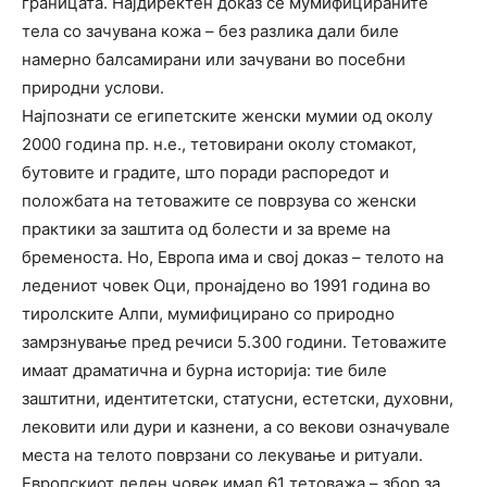
границата. Најдиректен доказ се мумифицираните
тела со зачувана кожа – без разлика дали биле
намерно балсамирани или зачувани во посебни
природни услови.
Најпознати се египетските женски мумии од околу
2000 година пр. н.е., тетовирани околу стомакот,
бутовите и градите, што поради распоредот и
положбата на тетоважите се поврзува со женски
практики за заштита од болести и за време на
бременоста. Но, Европа има и свој доказ – телото на
ледениот човек Оци, пронајдено во 1991 година во
тиролските Алпи, мумифицирано со природно
замрзнување пред речиси 5.300 години. Тетоважите
имаат драматична и бурна историја: тие биле
заштитни, идентитетски, статусни, естетски, духовни,
лековити или дури и казнени, а со векови означувале
места на телото поврзани со лекување и ритуали.
Европскиот леден човек имал 61 тетоважа – збор за