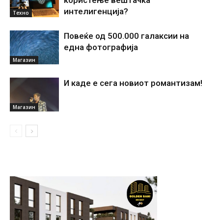
користење вештачка
интелигенциjа?
Техно
Повеќе од 500.000 галаксии на
една фотографија
Магазин
И каде е сега новиот романтизам!
Магазин