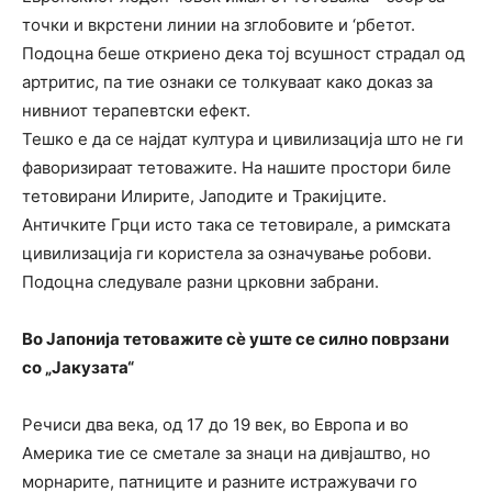
точки и вкрстени линии на зглобовите и ‘рбетот.
Подоцна беше откриено дека тој всушност страдал од
артритис, па тие ознаки се толкуваат како доказ за
нивниот терапевтски ефект.
Тешко е да се најдат култура и цивилизација што не ги
фаворизираат тетоважите. На нашите простори биле
тетовирани Илирите, Јаподите и Тракијците.
Античките Грци исто така се тетовирале, а римската
цивилизација ги користела за означување робови.
Подоцна следувале разни црковни забрани.
Во Јапонија тетоважите сè уште се силно поврзани
со „Јакузата“
Речиси два века, од 17 до 19 век, во Европа и во
Америка тие се сметале за знаци на дивјаштво, но
морнарите, патниците и разните истражувачи го