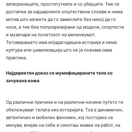
затворениците, проститутките и со убијците. Тие се
достапни за најшироките општествени слоеви и нема
мотив што можете да го замислите без некој да го
носи, а тие беа популаризирани од модели, спортисти
и музичари на почетокот на милениумот.
Тетовирањето има илјадагодишна историја и нема
култура или цивилизација што не ја познава оваа
практика.
Најдиректен доказ се мумифицираните тела со
зачувана кожа
Од различни причини и на различни начини луѓето ги
обележуваат телата низ историјата. Тоа е динамичен,
автентичен и мобилен феномен, кој постојано се
менува, влијае на себе и секогаш живее на работ, на