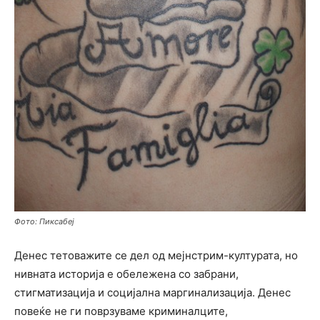
Фото: Пиксабеј
Денес тетоважите се дел од мејнстрим-културата, но
нивната историја е обележена со забрани,
стигматизација и социјална маргинализација. Денес
повеќе не ги поврзуваме криминалците,