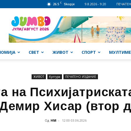
C
26.5
9.8.2026 - 9:20
ПЕЧАТЕН
Skopje
НОМИЈА
СВЕТ
ЖИВОТ
СПОРТ
МУЛТИМЕ
ЖИВОТ
Култура
ПЕЧАТЕНО ИЗДАНИЕ
та на Психијатрискат
 Демир Хисар (втор д
Од
НМ
-
12:00 03.06.2026