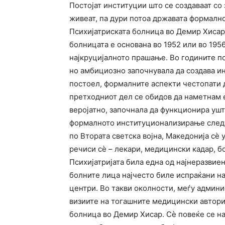
Постојат институции што се создаваат со 
живеат, па дури потоа државата формално
Психијатриската болница во Демир Хисар
болницата е основана во 1952 или во 195
најкруцијалното прашање. Во годините по 
но амбициозно започнувала да создава и
постоел, формалните аспекти честопати д
претходниот дел се обидов да наметнам 
веројатно, започнала да функционира ушт
формалното институционализирање следу
по Втората светска војна, Македонија сè
речиси сè – лекари, медицински кадар, б
Психијатријата била една од најнеразвие
болните лица најчесто биле испраќани на
центри. Во такви околности, меѓу админи
визиите на тогашните медицински автори
болница во Демир Хисар. Сè повеќе се на