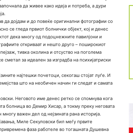
започнала да живее како идеја и потреба, а дури
ја.
еав да дојдам и до повеќе оригинални фотографии со
но се гледа првиот болнички објект, кој и денес
фактот дека многу од подоцнежните павилјони и
графиите откриваат и нешто друго – поширокиот
пејзаж, тивка околина и отсуство на поголема
се сметал за идеален за изградба на психијатриски
ејзините најтешки почетоци, секогаш стојат луѓе. И
емејства што на необичен начин ги следат и самата
ловски. Неговото име денес ретко се спомнува кога
ата болница во Демир Хисар, а токму преку неговата
 многу важен дел од нејзината рана историја.
ќавања, Миле Секуловски бил меѓу првите
 привремена фаза работеле во тогашната Душевна