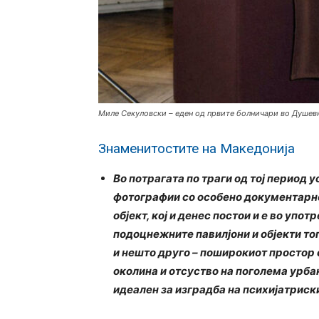
Миле Секуловски – еден од првите болничари во Душев
Знаменитостите на Македонија
Во потрагата по траги од тој период 
фотографии со особено документарно 
објект, кој и денес постои и е во упот
подоцнежните павилјони и објекти то
и нешто друго – поширокиот простор 
околина и отсуство на поголема урба
идеален за изградба на психијатриск