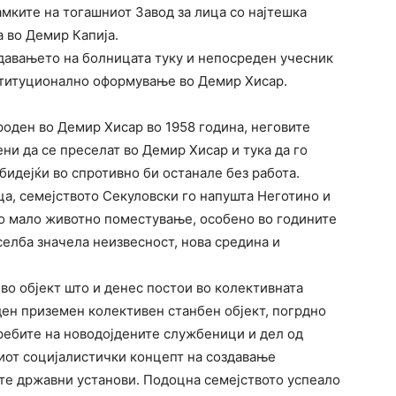
мките на тогашниот Завод за лица со најтешка
 во Демир Капија.
здавањето на болницата туку и непосреден учесник
ституционално оформување во Демир Хисар.
роден во Демир Хисар во 1958 година, неговите
ни да се преселат во Демир Хисар и тука да го
бидејќи во спротивно би останале без работа.
ца, семејството Секуловски го напушта Неготино и
ло мало животно поместување, особено во годините
еселба значела неизвесност, нова средина и
во објект што и денес постои во колективната
ен приземен колективен станбен објект, погрдно
отребите на новодојдените службеници и дел од
иот социјалистички концепт на создавање
те државни установи. Подоцна семејството успеало