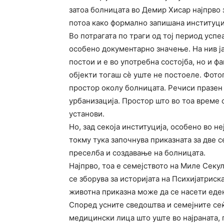
затоа болницата во Демир Хисар најпрво 
потоа како формално запишана институци
Во потрагата по траги од тој период усп
особено документарно значење. На нив јас
постои и е во употребна состојба, но и 
објекти тогаш сè уште не постоеле. Фото
простор околу болницата. Речиси празен 
урбанизација. Простор што во тоа време 
установи.
Но, зад секоја институција, особено во н
токму тука започнува приказната за две с
преселба и создавање на болницата.
Најпрво, тоа е семејството на Миле Секу
се зборува за историјата на Психијатриск
животна приказна може да се насети еден
Според усните сведоштва и семејните се
медицински лица што уште во најраната,