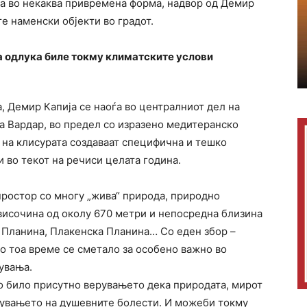
 во некаква привремена форма, надвор од Демир
е наменски објекти во градот.
та одлука биле токму климатските услови
, Демир Капија се наоѓа во централниот дел на
та Вардар, во предел со изразено медитеранско
 на клисурата создаваат специфична и тешко
 во текот на речиси целата година.
простор со многу „жива“ природа, природно
исочина од околу 670 метри и непосредна близина
а Планина, Плакенска Планина… Со еден збор –
во тоа време се сметало за особено важно во
увања.
но било присутно верувањето дека природата, мирот
екувањето на душевните болести. И можеби токму