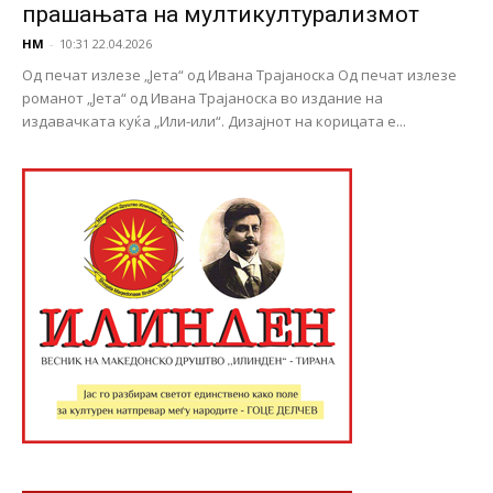
прашањата на мултикултурализмот
НМ
-
10:31 22.04.2026
Од печат излезе „Јета“ од Ивана Трајаноска Од печат излезе
романот „Јета“ од Ивана Трајаноска во издание на
издавачката куќа „Или-или“. Дизајнот на корицата е...