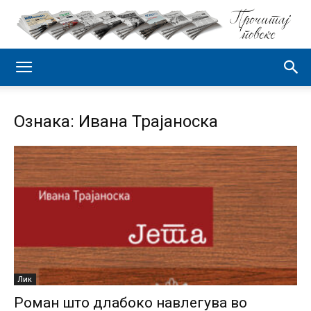
Ознака: Ивана Трајаноска
Лик
Роман што длабоко навлегува во