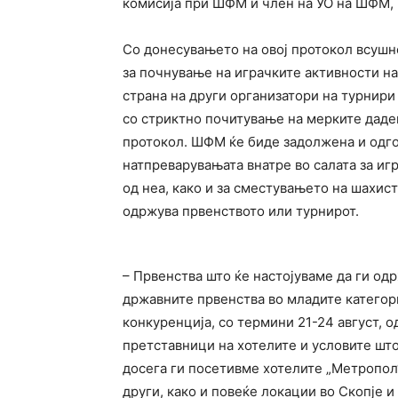
комисија при ШФМ и член на УО на ШФМ, 
Со донесувањето на овој протокол всушно
за почнување на играчките активности на
страна на други организатори на турнири
со стриктно почитување на мерките даде
протокол. ШФМ ќе биде задолжена и одго
натпреварувањата внатре во салата за игр
од неа, како и за сместувањето на шахист
одржува првенството или турнирот.
– Првенства што ќе настојуваме да ги од
државните првенства во младите категории
конкуренција, со термини 21-24 август, 
претставници на хотелите и условите што
досега ги посетивме хотелите „Метропол“,
други, како и повеќе локации во Скопје 