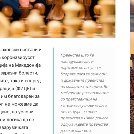
шаховски настани и
Првенства што ќе
а коронавирусот,
настојуваме да ги
ција на Македонија
одржиме во август се
 заразни болести,
Втората лига за сениори
и државните првенства
ите, така и според
во младите категории. Во
рација (ФИДЕ) и
меѓувреме разговаравме
м им благодарен за
со претставници на
кол не можевме да
хотелите и условите што
дано, во услови
ни ги нудат за овие
првенства и ШФМ донесе
ни логика да се
одлука и двете првенства
еварувачката
да се играат во х.