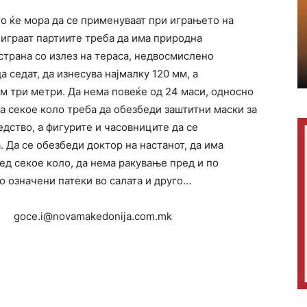
о ќе мора да се применуваат при играњето на
е играат партиите треба да има природна
 страна со излез на тераса, недвосмислено
а седат, да изнесува најмалку 120 мм, а
м три метри. Да нема повеќе од 24 маси, односно
за секое коло треба да обезбеди заштитни маски за
едство, а фигурите и часовниците да се
. Да се обезбеди доктор на настанот, да има
ед секое коло, да нема ракување пред и по
но означени патеки во салата и друго…
goce.i@novamakedonija.com.mk