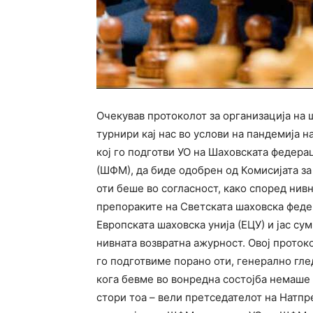
Очекував протоколот за организација на 
турнири кај нас во услови на пандемија н
кој го подготви УО на Шаховската федера
(ШФМ), да биде одобрен од Комисијата за
оти беше во согласност, како според нивн
препораките на Светската шаховска феде
Европската шаховска унија (ЕЦУ) и јас су
нивната возвратна ажурност. Овој прото
го подготвиме порано оти, генерално гле
кога бевме во вонредна состојба немаше 
стори тоа – вели претседателот на Натпр