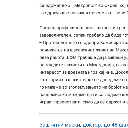
се одржат во х. „Метропол“ во Охрид, кој
за одржување на вакви првенства – вели 
Според професионалниот шаховски трене
задоволителен, сепак требало да биде го
– Протоколот што го одобри Комисијата з
почнување на шаховскиот живот во Макед
оваа работа ШФМ требаше да ја заврши уш
на младите шахисти во Македонија, вакв
интересот за древната игра кај нив. Доко
категории на шахисти, ќе се доведеме во
го имавме во зголемувањето на бројот н
пандемија ќе можеме да ги согледаме ког
играат првенствата, само да се одржат и 
Заштитни маски, доктор, до 48 ша