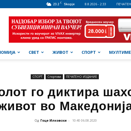
C
23.2
8.8.2026 - 2:33
ПЕЧАТЕН
Skopje
НОМИЈА
СВЕТ
ЖИВОТ
СПОРТ
МУЛТИМЕ
СПОРТ
Спортови
ПЕЧАТЕНО ИЗДАНИЕ
олот го диктира шах
живот во Македониј
Од
Гоце Илковски
-
10:40 06.08.2020