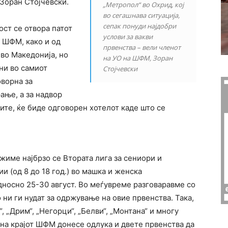
Зоран Стојчевски.
„Метропол“ во Охрид, кој
во сегашнава ситуација,
сепак понуди најдобри
ст се отвора патот
услови за вакви
 ШФМ, како и од
првенства – вели членот
 во Македонија, но
на УО на ШФМ, Зоран
ни во самиот
Стојчевски
ворна за
ање, а за надвор
ите, ќе биде одговорен хотелот каде што се
ржиме најбрзо се Втората лига за сениори и
 (од 8 до 18 год.) во машка и женска
односно 25-30 август. Во меѓувреме разговаравме со
 ни ги нудат за одржување на овие првенства. Така,
 „Дрим“, „Негорци“, „Белви“, „Монтана“ и многу
и на крајот ШФМ донесе одлука и двете првенства да