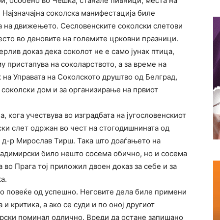
кои, особено во Чешка, станале пивници, места на
 Најзначајна соколска манифестација биле
та на движењето. Сесловенските соколски слетови
есто во деновите на големите црковни празници.
рлив доказ дека соколот не е само јунак птица,
му пристапува на соколарството, а за време на
к на Управата на Соколското друштво од Белград,
а соколски дом и за организирање на првиот
а, кога учествува во изградбата на југословенскиот
ски слет одржан во чест на стогодишнината од
, д-р Мирослав Тирш. Така што доаѓањето на
ладимирски било нешто сосема обично, но и сосема
 во Прага тој приложил двоен доказ за себе и за
а.
о повеќе од успешно. Неговите дела биле примени
и критика, а ако се суди и по оној другиот
ирски поминал одлично. Вреди да остане запишано