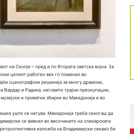
вот на Скопје – пред и по Втората светска војна. За
рски целиот работен век го поминал во
ајќи сценографски решенија за многу драмски,
а Вардар и Радика, неговите трајни преокупации,
 музејски и приватни збирки во Македонија и во
Чешка уште се негува. Македонија треба секогаш да
димирски се вивнал во височините на сликарската
а ретроспективна изложба на Владимирски секако би