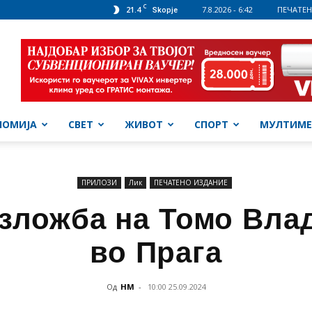
C
21.4
7.8.2026 - 6:42
ПЕЧАТЕН
Skopje
НОМИЈА
СВЕТ
ЖИВОТ
СПОРТ
МУЛТИМЕ
ПРИЛОЗИ
Лик
ПЕЧАТЕНО ИЗДАНИЕ
изложба на Томо Вла
во Прага
Од
НМ
-
10:00 25.09.2024