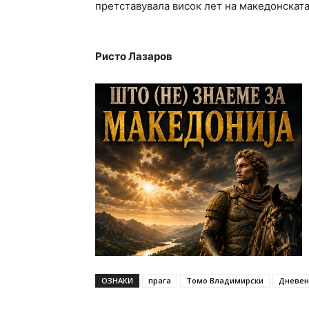
претставувала висок лет на македонската
Ристо Лазаров
ОЗНАКИ
прага
Томо Владимирски
Дневен 