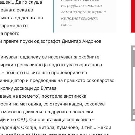
Хашек… Да го слуша
изградба на соколски
пеаната река во
дом и за организирање
зиката од делата на
на првиот соколски
слет…
авреме да го
на првото
 и првите поуки од зографот Димитар Андонов
инуваат, оддалеку се насетуваат злокобните
ирски трескавично ја подготвува својата прва
 – познато на сите што прочекориле во
 иницијатор и предводник на прашкото соколарство
еколку доскоци до В’лтава.
вање на времето“, постоела вистинска
воспитна методика, со стручни кадри, соколска
ло масовно движење на другите словенски
мји и во САД. Основната жица сепак била –
кедонија: Скопје, Битола, Куманово, Штип… Некои