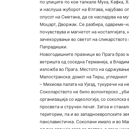
по улиците по кои талкале Муха, Кафка, 
и наслуша жуборот на В’лтава, најубаво о
опусот на Сметана, да се насладува на му
Моцарт, Дворжак. Се разбира, одвреме-н
почувствува и магнетот на носталгијата, 
зачекорување во светот на сликарството
Папрадишки.
Новогодишните празници во Прага брзо м
ветришта од соседна Германија, а Владим
изложба во Прага. Местото на одржување
Малостранска: домот на Тирш, угледниот
– Михиова палата на Ујезд, тукуречи на н
Соколарството не било волонтерско ,,уби
организација со идеологија, со соколска 
просвета и стручен печат. Затоа и стана
територии, па и во западноевропските зе
панславистичка. Соколани имало и во Ма