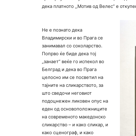
дека платното ,,Мотив од Велес“ е откупе
Не е познато дека
Владимирски и во Прага се
занимавал со соколарство.
Попрво ќе биде дека тој
„занает“ веќе го испекол во
Белград и дека во Прага
целосно им се посветил на
тајните на сликарството, за
што сведочи неговиот
подоцнежен ликовен опус на
еден од основоположниците
на современото македонско
сликарство – и како сликар, и
како сценограф, и како