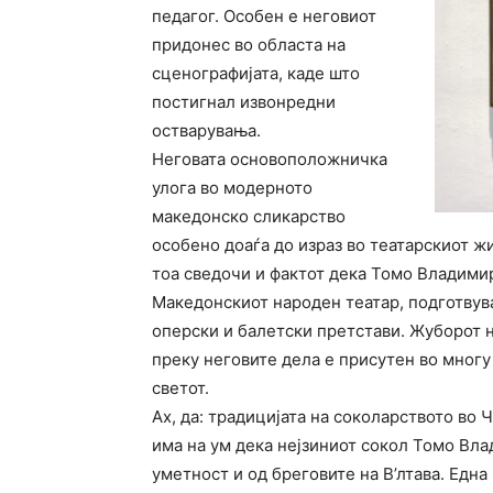
педагог. Особен е неговиот
придонес во областа на
сценографијата, каде што
постигнал извонредни
остварувања.
Неговата основоположничка
улога во модерното
македонско сликарство
особено доаѓа до израз во театарскиот жи
тоа сведочи и фактот дека Томо Владими
Македонскиот народен театар, подготвув
оперски и балетски претстави. Жуборот н
преку неговите дела е присутен во многу
светот.
Ах, да: традицијата на соколарството во 
има на ум дека нејзиниот сокол Томо Вла
уметност и од бреговите на В’лтава. Едн