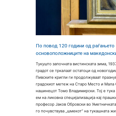
По повод 120 години од раѓањето 
основоположниците на македонск
Тукушто започната вистинската зима, 1937
градот се тркалаат остатоци од новогод
Пивските кригли ги продолжуваат празну
градскиот метеж на Старо Место и Мала 
нашинецот Томо Владимирски. Тој е тука 
ем на ликовна специјализација кај прашк
професор Јаков Обровски во Уметничката
го почувствува „шмекот“ на тукашната жив