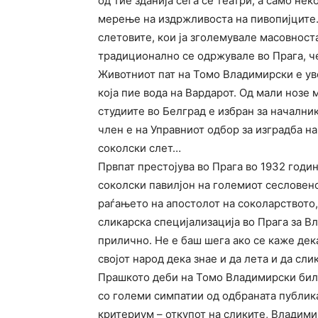
од тие зданија сега се театри, а само не
мерење на издржливоста на пивопијците.
слетовите, кои ја зголемувале масовнос
традиционално се одржувале во Прага, ч
Животниот пат на Томо Владимирски е уве
која пие вода на Вардарот. Од мали нозе 
студиите во Белград е избран за начални
член е на Управниот одбор за изградба н
соколски слет…
Првпат престојува во Прага во 1932 годин
соколски павилјон на големиот сесловен
раѓањето на апостолот на соколарството
сликарска специјализација во Прага за В
прилично. Не е баш шега ако се каже дека
својот народ дека знае и да лета и да слик
Прашкото деби на Томо Владимирски бил
со големи симпатии од одбраната публика 
критериум – откупот на сликите, Владим