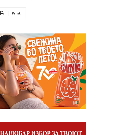
Print