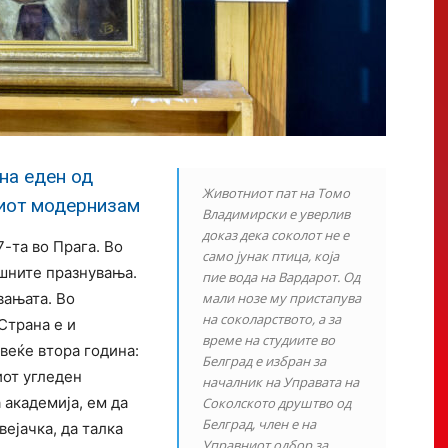
на еден од
Животниот пат на Томо
иот модернизам
Владимирски е уверлив
доказ дека соколот не е
-та во Прага. Во
само јунак птица, која
ишните празнувања.
пие вода на Вардарот. Од
вањата. Во
мали нозе му пристапува
на соколарството, а за
Страна е и
време на студиите во
веќе втора година:
Белград е избран за
иот угледен
началник на Управата на
 академија, ем да
Соколското друштво од
Белград, член е на
ејачка, да талка
Управниот одбор за