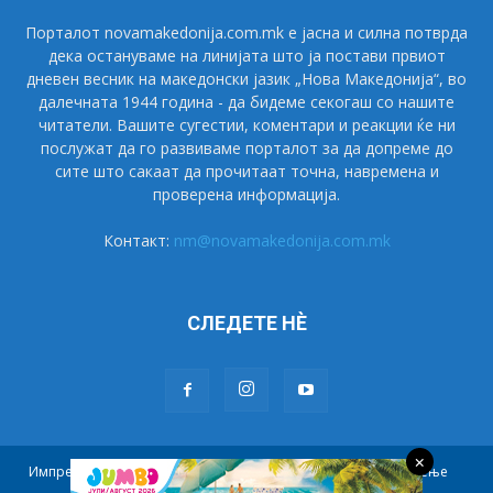
Порталот novamakedonija.com.mk е јасна и силна потврда
дека остануваме на линијата што ја постави првиот
дневен весник на македонски јазик „Нова Македонија“, во
далечната 1944 година - да бидеме секогаш со нашите
читатели. Вашите сугестии, коментари и реакции ќе ни
послужат да го развиваме порталот за да допреме до
сите што сакаат да прочитаат точна, навремена и
проверена информација.
Контакт:
nm@novamakedonija.com.mk
СЛЕДЕТЕ НÈ
×
Импресум
Маркетинг
Претплата
Правила на користење