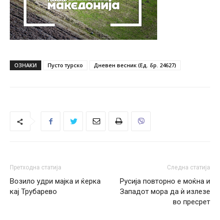
ОЗНАКИ
Пусто турско
Дневен весник (Ед. бр. 24627)
Претходна статија
Следна статија
Возило удри мајка и ќерка
Русија повторно е моќна и
кај Трубарево
Западот мора да ѝ излезе
во пресрет