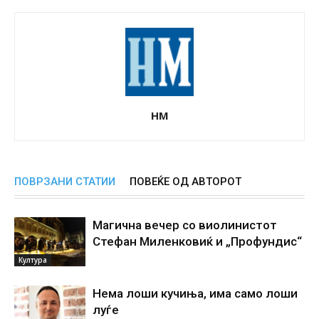
НМ
ПОВРЗАНИ СТАТИИ
ПОВЕЌЕ ОД АВТОРОТ
Магична вечер со виолинистот
Стефан Миленковиќ и „Профундис“
Култура
Нема лоши кучиња, има само лоши
луѓе