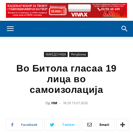
МАКЕДОНИЈА
Република
Во Битола гласаа 19
лица во
самоизолација
Од
НМ
-
18:29 13.07.2020
Facebook
Twitter
Email