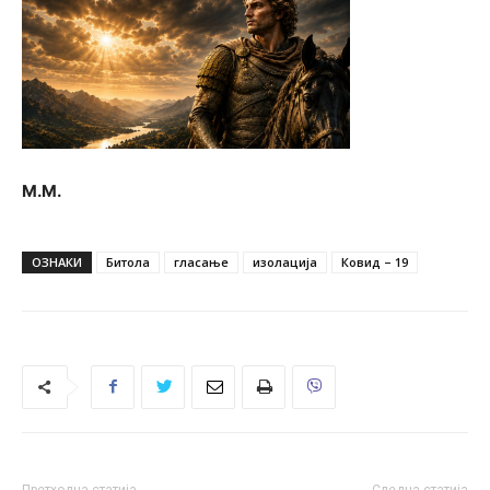
М.М.
ОЗНАКИ
Битола
гласање
изолација
Ковид – 19
Претходна статија
Следна статија