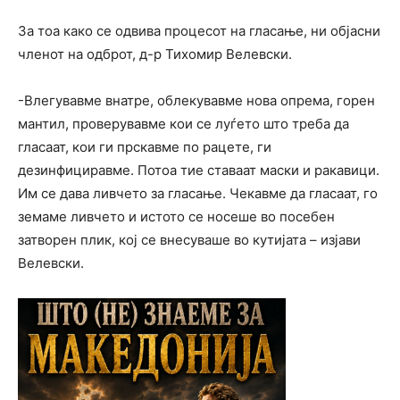
За тоа како се одвива процесот на гласање, ни објасни
членот на одброт, д-р Тихомир Велевски.
-Влегувавме внатре, облекувавме нова опрема, горен
мантил, проверувавме кои се луѓето што треба да
гласаат, кои ги прскавме по рацете, ги
дезинфициравме. Потоа тие ставаат маски и ракавици.
Им се дава ливчето за гласање. Чекавме да гласаат, го
земаме ливчето и истото се носеше во посебен
затворен плик, кој се внесуваше во кутијата – изјави
Велевски.