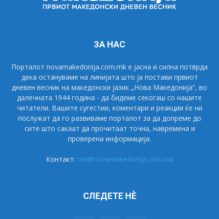
ЗА НАС
Порталот novamakedonija.com.mk е јасна и силна потврда
дека остануваме на линијата што ја постави првиот
дневен весник на македонски јазик „Нова Македонија“, во
далечната 1944 година - да бидеме секогаш со нашите
читатели. Вашите сугестии, коментари и реакции ќе ни
послужат да го развиваме порталот за да допреме до
сите што сакаат да прочитаат точна, навремена и
проверена информација.
Контакт:
nm@novamakedonija.com.mk
СЛЕДЕТЕ НÈ