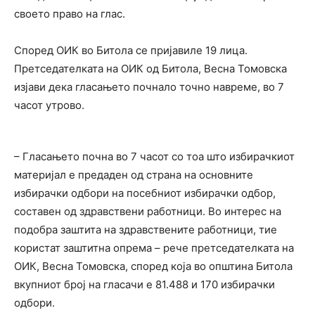
своето право на глас.
Според ОИК во Битола се пријавиле 19 лица.
Претседателката на ОИК од Битола, Весна Томовска
изјави дека гласањето почнало точно навреме, во 7
часот утрово.
– Гласањето почна во 7 часот со тоа што избирачкиот
материјал е предаден од страна на основните
избирачки одбори на посебниот избирачки одбор,
составен од здравствени работници. Во интерес на
подобра заштита на здравствените работници, тие
користат заштитна опрема – рече претседателката на
ОИК, Весна Томовска, според која во општина Битола
вкупниот број на гласачи е 81.488 и 170 избирачки
одбори.