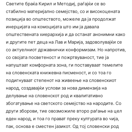
Светите браќа Кирил и Методиј, раѓајќи се во
стабилно материјално семејство, со и високоцената
позиција во општеството, можеле да ја продолжат
инерцијата на комоцијата што им ја давала
општествената хиерархија и да останат анонимни како
и другите пет деца на Лав и Марија, задоволувајќи се
со актуелниот државнички конформизам. Но напротив,
со својата посветеност и пожртвуваност, тие ја
напуштаат комфорната зона, ги поставуваат темелите
на словенската книжевна писменост, и со тоа го
подигнуваат степенот на живеење на словенскиот
народ, создавајќи услови за нова димензија на
делување на словенскот род и квалитативно
збогатување на светското семејство на народите. Со
други зборови, тие овозможиле второ раѓање на цел
еден народ, и тоа го прават преку културата во чија,
пак, основа е сместен јазикот. Од тој словенски род