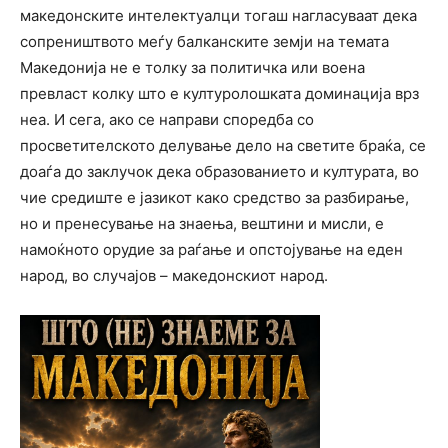
македонските интелектуалци тогаш нагласуваат дека
сопреништвото меѓу балканските земји на темата
Македонија не е толку за политичка или воена
превласт колку што е културолошката доминација врз
неа. И сега, ако се направи споредба со
просветителското делување дело на светите браќа, се
доаѓа до заклучок дека образованието и културата, во
чие средиште е јазикот како средство за разбирање,
но и пренесување на знаења, вештини и мисли, е
намоќното орудие за раѓање и опстојување на еден
народ, во случајов – македонскиот народ.