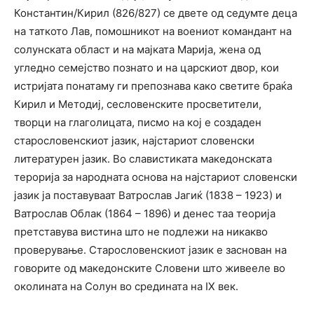
Константин/Кирил (826/827) се двете од седумте деца
на таткото Лав, помошникот на воениот командант на
солунската област и на мајката Марија, жена од
угледно семејство познато и на царскиот двор, кои
истријата понатаму ги препознава како светите браќа
Кирил и Методиј, сесловенските просветители,
творци на глаголицата, писмо на кој е создаден
старословенскиот јазик, најстариот словенски
литературен јазик. Во славистиката македонската
терорија за народната основа на најстариот словенски
јазик ја поставуваат Ватрослав Јагиќ (1838 – 1923) и
Ватрослав Облак (1864 – 1896) и денес таа теорија
претставува вистина што не подлежи на никакво
проверување. Старословенскиот јазик е заснован на
говорите од македонските Словени што живееле во
околината на Солун во средината на IX век.