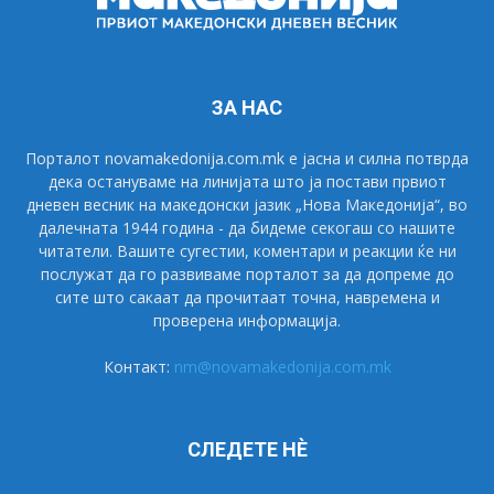
ЗА НАС
Порталот novamakedonija.com.mk е јасна и силна потврда
дека остануваме на линијата што ја постави првиот
дневен весник на македонски јазик „Нова Македонија“, во
далечната 1944 година - да бидеме секогаш со нашите
читатели. Вашите сугестии, коментари и реакции ќе ни
послужат да го развиваме порталот за да допреме до
сите што сакаат да прочитаат точна, навремена и
проверена информација.
Контакт:
nm@novamakedonija.com.mk
СЛЕДЕТЕ НÈ