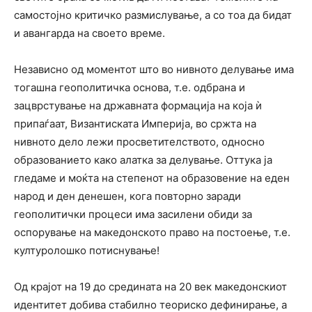
самостојно критичко размислување, а со тоа да бидат
и авангарда на своето време.
Независно од моментот што во нивното делување има
тогашна геополитичка основа, т.е. одбрана и
зацврстување на државната формација на која ѝ
припаѓаат, Византиската Империја, во сржта на
нивното дело лежи просветителството, односно
образованието како алатка за делување. Оттука ја
гледаме и моќта на степенот на образовение на еден
народ и ден денешен, кога повторно заради
геополитички процеси има засилени обиди за
оспорување на македонското право на постоење, т.е.
културолошко потиснување!
Од крајот на 19 до средината на 20 век македонскиот
идентитет добива стабилно теориско дефинирање, а