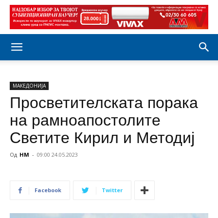
МАКЕДОНИЈА
Просветителската порака
на рамноапостолите
Светите Кирил и Методиј
Од
НМ
-
09:00 24.05.2023
Facebook
Twitter