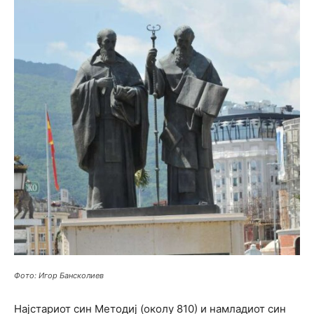
Фото: Игор Бансколиев
Најстариот син Методиј (околу 810) и намладиот син