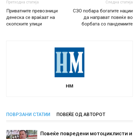
Претходна статија
Следна статија
Приватните превозници
СЗО побара богатите нации
денеска се враќаат на
да направат повеќе во
скопските улици
борбата со пандемиите
НМ
ПОВРЗАНИ СТАТИИ
ПОВЕЌЕ ОД АВТОРОТ
Повеќе повредени мотоциклисти и