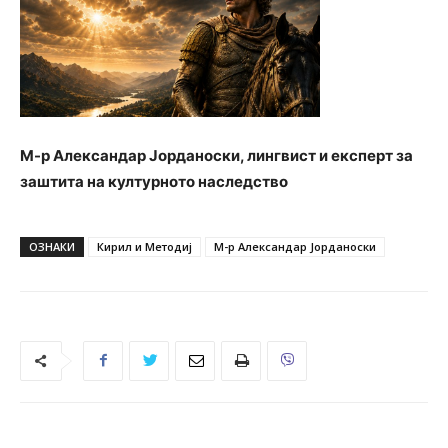
М-р Александар Јорданоски, лингвист и експерт за
заштита на културното наследство
ОЗНАКИ
Кирил и Методиј
М-р Александар Јорданоски