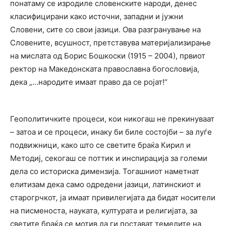
понатаму се изродиле словенските народи, денес
класифицирани како источни, западни и јужни
Словени, сите со свои јазици. Ова разгранување на
Словените, всушност, претставува материјализирање
на мислата од Борис Бошкоски (1915 – 2004), првиот
ректор на Македонската православна богословија,
дека „…народите имаат право да се ројат!“
Геополитичките процеси, кои никогаш не прекинуваат
– затоа и се процеси, инаку би биле состојби – за луѓе
подвижници, како што се светите браќа Кирил и
Методиј, секогаш се поттик и инспирација за големи
дела со историска димензија. Тогашниот наметнат
елитизам дека само одредени јазици, латинскиот и
старогрчкот
,
ја имаат привилегијата да бидат носители
на писменоста, науката, културата и религијата, за
светите браќа се мотив да ги постават темелите на