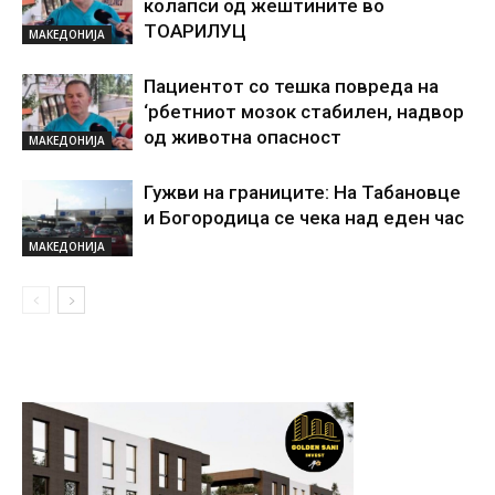
колапси од жештините во
ТОАРИЛУЦ
МАКЕДОНИЈА
Пациентот со тешка повреда на
‘рбетниот мозок стабилен, надвор
од животна опасност
МАКЕДОНИЈА
Гужви на границите: На Табановце
и Богородица се чека над еден час
МАКЕДОНИЈА