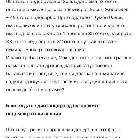
69 отсто неодобрување. За владата има 58 отсто
негативно мислење, а за премиерот Росен Жељазков
– 49 отсто недоверба. Претседателот Румен Радев
има највисок институционален рејтинг, но и кај него
има пад на довербата за 4 поени на 35 отсто, наспроти
33 отсто недоверба и 32 отсто неутрален став –
сумира „Банкер“ во својата анализа.
И како треба сега ние, Македонците, но и сите граѓани
на македонската држава, да пристапуваме кон
барањата и наредбите, кои ни доаѓаа во изминативе
години од клучните бугарски институции и личности,
но кои доаѓаат и натаму?!
Брисел да се дистанцира од бугарските
недемократски лекции
Штом бугарскиот народ нема доверба и ја отфрла
работата на својот парламент, на својата влада, на