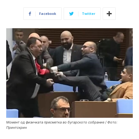
Facebook
Twitter
Момент од физичката пресметка во бугарското собрание / Фото:
Принтскрин