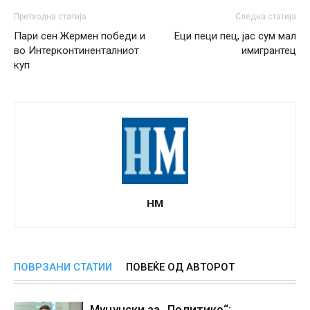
Претходна статија
Следна статија
Пари сен Жермен победи и
Еци пеци пец, јас сум мал
во Интерконтиненталниот
имигрантец
куп
НМ
ПОВРЗАНИ СТАТИИ
ПОВЕЌЕ ОД АВТОРОТ
Муцунски за „Политико“: