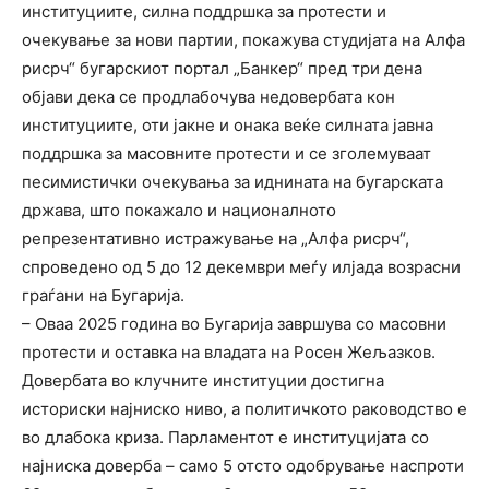
институциите, силна поддршка за протести и
очекување за нови партии, покажува студијата на Алфа
рисрч“ бугарскиот портал „Банкер“ пред три дена
објави дека се продлабочува недовербата кон
институциите, оти јакне и онака веќе силната јавна
поддршка за масовните протести и се зголемуваат
песимистички очекувања за иднината на бугарската
држава, што покажало и националното
репрезентативно истражување на „Алфа рисрч“,
спроведено од 5 до 12 декември меѓу илјада возрасни
граѓани на Бугарија.
– Оваа 2025 година во Бугарија завршува со масовни
протести и оставка на владата на Росен Жељазков.
Довербата во клучните институции достигна
историски најниско ниво, а политичкото раководство е
во длабока криза. Парламентот е институцијата со
најниска доверба – само 5 отсто одобрување наспроти