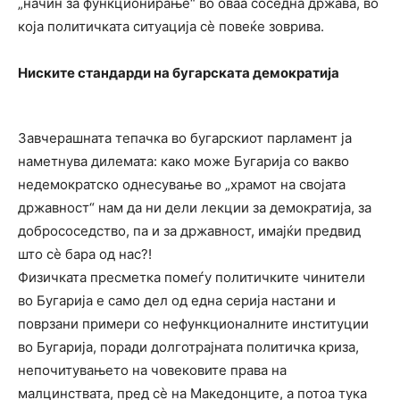
„начин за функционирање“ во оваа соседна држава, во
која политичката ситуација сѐ повеќе зоврива.
Ниските стандарди на бугарската демократија
Завчерашната тепачка во бугарскиот парламент ја
наметнува дилемата: како може Бугарија со вакво
недемократско однесување во „храмот на својата
државност“ нам да ни дели лекции за демократија, за
добрососедство, па и за државност, имајќи предвид
што сѐ бара од нас?!
Физичката пресметка помеѓу политичките чинители
во Бугарија е само дел од една серија настани и
поврзани примери со нефункционалните институции
во Бугарија, поради долготрајната политичка криза,
непочитувањето на човековите права на
малцинствата, пред сѐ на Македонците, а потоа тука