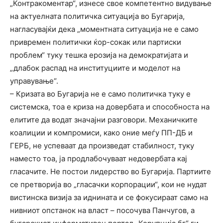
„Контракоментар“, изнесе свое компетентно видување
на актуелната политичка ситуација во Бугарија,
нагласувајќи дека „моментната ситуација не е само
привремен политички ќор-сокак или партиски
проблем“ туку тешка ерозија на демократијата и
„длабок распад на институциите и моделот на
управување“.
– Кризата во Бугарија не е само политичка туку е
системска, тоа е криза на довербата и способноста на
елитите да водат значајни разговори. Механичките
коалиции и компромиси, како оние меѓу ПП-ДБ и
ГЕРБ, не успеваат да произведат стабилност, туку
наместо тоа, ја продлабочуваат недовербата кај
гласачите. Не постои лидерство во Бугарија. Партиите
се претворија во „гласачки корпорации“, кои не нудат
вистинска визија за иднината и се фокусираат само на
нивниот опстанок на власт – посочува Панчугов, а