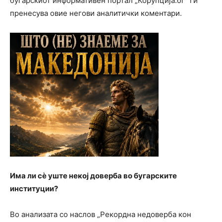
бугарскиот информативен портал „Корупција.бг“ ги
пренесува овие негови аналитички коментари.
Има ли сѐ уште некој доверба во бугарските
институции?
Во анализата со наслов „Рекордна недоверба кон