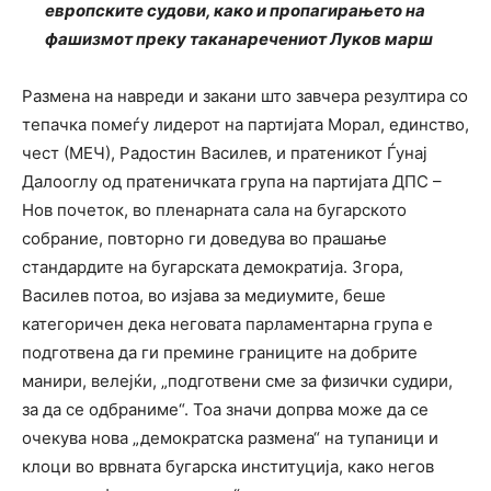
европските судови, како и пропагирањето на
фашизмот преку таканаречениот Луков марш
Размена на навреди и закани што завчера резултира со
тепачка помеѓу лидерот на партијата Морал, единство,
чест (МЕЧ), Радостин Василев, и пратеникот Ѓунај
Далооглу од пратеничката група на партијата ДПС –
Нов почеток, во пленарната сала на бугарското
собрание, повторно ги доведува во прашање
стандардите на бугарската демократија. Згора,
Василев потоа, во изјава за медиумите, беше
категоричен дека неговата парламентарна група е
подготвена да ги премине границите на добрите
манири, велејќи, „подготвени сме за физички судири,
за да се одбраниме“. Тоа значи допрва може да се
очекува нова „демократска размена“ на тупаници и
клоци во врвната бугарска институција, како негов