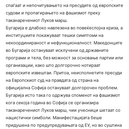
спаѓаат и непочитувањето на пресудите од европските
судови и пропагирањето на фашизмот преку
таканаречениот Луков марш.
Бугарија е длабоко навлезена во повеќеслојна криза, а
институциите покажуваат тешки симптоми на
некоординираност и нефункционалност. Македонците
во Бугарија остануваат исклучени од државните
програми и тела, без можност за основање партии или
организации, како што долгорочно нотираат
европските извештаи. Притоа, неисполнетите пресуди
на Европскиот суд на правдата од страна на
официјална Софија остануваат долгорочен проблем.
Бугарија исто така го одржува споменот на фашизмот
кога секоја година во Софија се организира
таканаречениот Луков марш, чии учесници шетаат со
нацистички симболи. Манифестацијата беше
придушена по предупредувањата од ЕУ, но во суштина