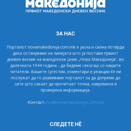
ЗА НАС
Порталот novamakedonija.com.mk е јасна и силна потврда
дека остануваме на линијата што ја постави првиот
дневен весник на македонски јазик „Нова Македонија“, во
далечната 1944 година - да бидеме секогаш со нашите
читатели. Вашите сугестии, коментари и реакции ќе ни
послужат да го развиваме порталот за да допреме до
сите што сакаат да прочитаат точна, навремена и
проверена информација.
Контакт:
nm@novamakedonija.com.mk
СЛЕДЕТЕ НÈ