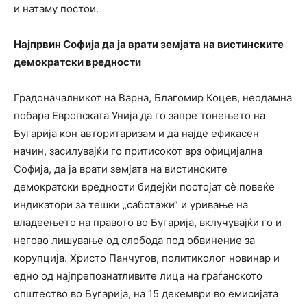
и натаму постои.
Најпрвин Софија да ја врати земјата на вистинските
демократски вредности
Градоначалникот на Варна, Благомир Коцев, неодамна
побара Европската Унија да го запре тонењето на
Бугарија кон авторитаризам и да најде ефикасен
начин, засилувајќи го притисокот врз официјална
Софија, да ја врати земјата на вистинските
демократски вредности бидејќи постојат сѐ повеќе
индикатори за тешки „саботажи“ и уривање на
владеењето на правото во Бугарија, вклучувајќи го и
негово лишување од слобода под обвинение за
корупција. Христо Панчугов, политиколог новинар и
едно од најпрепознатливите лица на граѓанското
општество во Бугарија, на 15 декември во емисијата