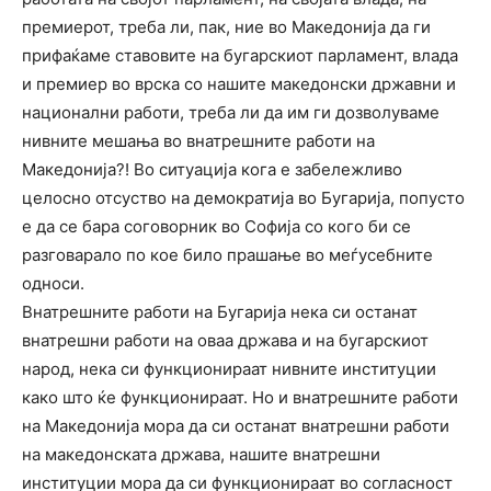
премиерот, треба ли, пак, ние во Македонија да ги
прифаќаме ставовите на бугарскиот парламент, влада
и премиер во врска со нашите македонски државни и
национални работи, треба ли да им ги дозволуваме
нивните мешања во внатрешните работи на
Македонија?! Во ситуација кога е забележливо
целосно отсуство на демократија во Бугарија, попусто
е да се бара соговорник во Софија со кого би се
разговарало по кое било прашање во меѓусебните
односи.
Внатрешните работи на Бугарија нека си останат
внатрешни работи на оваа држава и на бугарскиот
народ, нека си функционираат нивните институции
како што ќе функционираат. Но и внатрешните работи
на Македонија мора да си останат внатрешни работи
на македонската држава, нашите внатрешни
институции мора да си функционираат во согласност