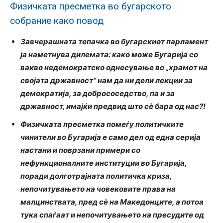
Физичката пресметка во бугарското
собрание како повод
Завчерашната тепачка во бугарскиот парламент
ја наметнува дилемата: како може Бугарија со
вакво недемократско однесување во „храмот на
својата државност“ нам да ни дели лекции за
демократија, за добрососедство, па и за
државност, имајќи предвид што сѐ бара од нас?!
Физичката пресметка помеѓу политичките
чинители во Бугарија е само дел од една серија
настани и поврзани примери со
нефункционалните институции во Бугарија,
поради долготрајната политичка криза,
непочитувањето на човековите права на
малцинствата, пред сѐ на Македонците, а потоа
тука спаѓаат и непочитувањето на пресудите од