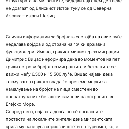
структурата на мигрантите, бидејќи најголем дел веќе
не доаѓаат од Блискиот Исток туку се од Северна
Африка – изјави Шефиц.
Слични информации за бројната состојба на овие луѓе
неделава дојдоа и од страна на грчки државни
функционери. Имено, грчкиот министер за миграции
Димитрис Вицас информира дека во моментов на пет
грчки острови бројот на мигрантите и бегалците се
движи меѓу 6.500 и 15.500 луѓе. Вицас најави дека
токму затоа грчката влада ќе преземе мерки за
намалување на бројот на лица сместени во
пренатрупаните бегалски кампови на островите во
Егејско Море.
Според него, најавата доаѓа по сѐ погласните
протести на локалните жители дека мигрантската
криза му нанесува сериозни штети на туризмот, кој е