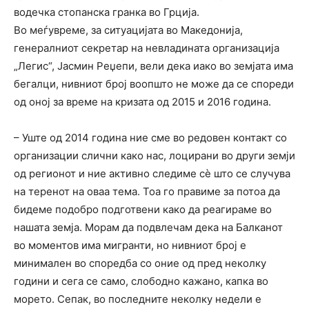
водечка стопанска гранка во Грција.
Во меѓувреме, за ситуацијата во Македонија,
генералниот секретар на невладината организација
„Легис“, Јасмин Реџепи, вели дека иако во земјата има
бегалци, нивниот број воопшто не може да се спореди
од оној за време на кризата од 2015 и 2016 година.
– Уште од 2014 година ние сме во редовен контакт со
организации слични како нас, лоцирани во други земји
од регионот и ние активно следиме сѐ што се случува
на теренот на оваа тема. Тоа го правиме за потоа да
бидеме подобро подготвени како да реагираме во
нашата земја. Морам да подвлечам дека на Балканот
во моментов има мигранти, но нивниот број е
минимален во споредба со оние од пред неколку
години и сега се само, слободно кажано, капка во
морето. Сепак, во последните неколку недели е