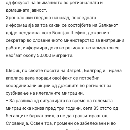
од фокусот на вниманието во регионалната и
домашната јавност.
Хронолошки гледано наназад, последната
информација за тоа какви се состојбите на Балканот
дојде неодамна, кога Боштјан Шефиц, државниот
секретар во словенечкото министерство за внатрешни
работи, информира дека во регионот во моментов се
наоѓаат околу 50.000 мигранти.
Шефиц по своите посети на Загреб, Белград и Тирана
апелира дека поради овој факт се потребни
координирани акции од државите во регионот за
сузбивање на илегалните миграции.
– За разлика од ситуацијата во време на големата
миграциска криза пред три години, сега 85 отсто од
бегалците бараат азил, а не да транзитираат од
Словенија. Освен тоа, промени се забележани и во