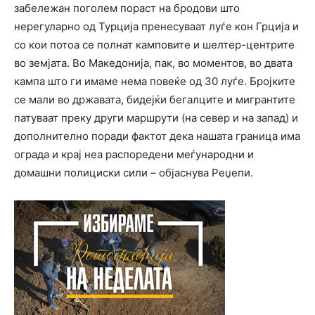
забележан поголем пораст на бродови што
нерегуларно од Турција пренесуваат луѓе кон Грција и
со кои потоа се полнат камповите и шелтер-центрите
во земјата. Во Македонија, пак, во моментов, во двата
кампа што ги имаме нема повеќе од 30 луѓе. Бројките
се мали во државата, бидејќи бегалците и мигрантите
патуваат преку други маршрути (на север и на запад) и
дополнително поради фактот дека нашата граница има
ограда и крај неа распоредени меѓународни и
домашни полициски сили – објаснува Реџепи.