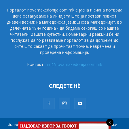
Порталот novamakedonija.com.mk е јасна и силна потврда
дека остануваме на линијата што ја постави првиот
дневен весник на македонски јазик „Нова Македонија“, во
далечната 1944 година - да бидеме секогаш со нашите
читатели. Вашите сугестии, коментари и реакции ќе ни
послужат да го развиваме порталот за да допреме до
сите што сакаат да прочитаат точна, навремена и
проверена информација.
Контакт:
nm@novamakedonija.com.mk
СЛЕДЕТЕ НÈ
×
Импресум
Маркетинг
Претплата
Правила на користење