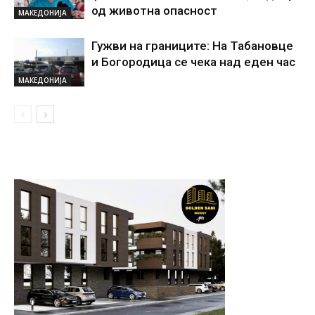
од животна опасност
МАКЕДОНИЈА
Гужви на границите: На Табановце
и Богородица се чека над еден час
МАКЕДОНИЈА