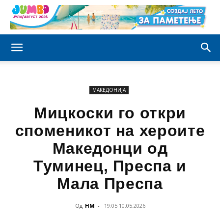
МАКЕДОНИЈА
Мицкоски го откри
споменикот на хероите
Македонци од
Туминец, Преспа и
Мала Преспа
Од
НМ
-
19:05 10.05.2026