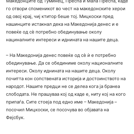
Македонците од Туминец, Преспа и Мала Преспа, каде
го отвори споменикот во чест на македонските херои
од овој крај, чиј ктитор беше тој. Мицкоски пред
нашинците истакнал дека на Македонија денес и е
повеќе од сè потребно обединување околу
нациналните интереси и иднината на нашите деца.
– На Македонија денес повеќе од сè ѝ е потребно
обединување. Да се обединиме околу националните
интереси. Околу иднината на нашите деца. Околу
почитта кон сопствената историја и достоинството на
народот. Нашите предци не се делеа кога ја бранеа
слободата. Не прашуваа кој од каде е, ниту кој на кого
припаѓа. Сите стоеја под едно име – Македонија –
посочил Мицкоски, се посочува во објавата на
Фејсбук.