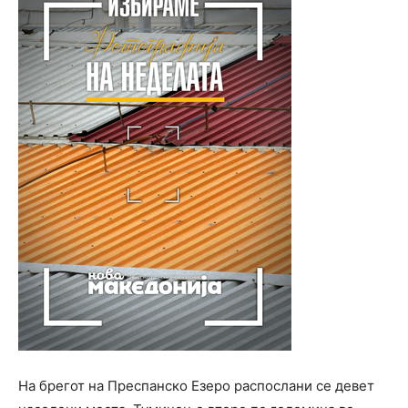
На брегот на Преспанско Езеро распослани се девет