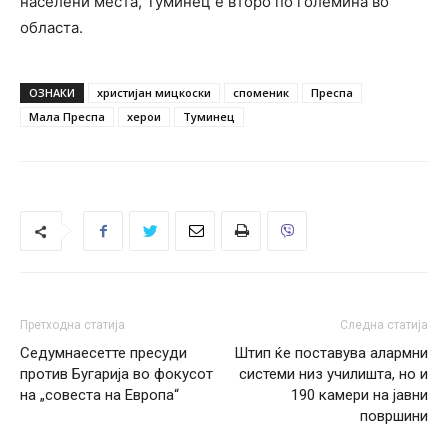
населени места, Туминец е второ по големина во
областа.
ОЗНАКИ
христијан мицкоски
споменик
Преспа
Мала Преспа
херои
Туминец
Претходна статија
Следна статија
Седумнаесетте пресуди
Штип ќе поставува алармни
против Бугарија во фокусот
системи низ училишта, но и
на „совеста на Европа“
190 камери на јавни
површини