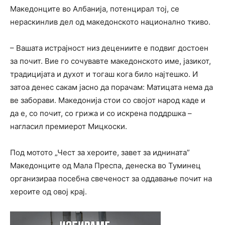
Македонците во Албанија, потенцирал тој, се
нераскинлив дел од македонското национално ткиво.
– Вашата истрајност низ децениите е подвиг достоен
за почит. Вие го сочувавте македонското име, јазикот,
традицијата и духот и тогаш кога било најтешко. И
затоа денес сакам јасно да порачам: Матицата нема да
ве заборави. Македонија стои со својот народ каде и
да е, со почит, со грижа и со искрена поддршка –
нагласил премиерот Мицкоски.
Под мотото „Чест за хероите, завет за иднината”
Македонците од Мала Преспа, денеска во Туминец
организираа посебна свеченост за оддавање почит на
хероите од овој крај.