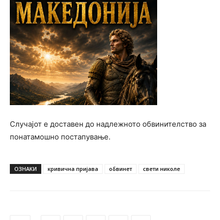
Случајот е доставен до надлежното обвинителство за
понатамошно постапување.
ОЗНАКИ
кривична пријава
обвинет
свети николе