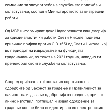
сомнение за злоупотреба на службената положба и
овластување, соопшти Министерството за внатрешни
работи.
Од МВР информираат дека Надворешната канцеларија
за криминалистички работи Свети Николе поднела
кривична пријава против С.В. (55) од Свети Николе, кој
во периодот на извршување на функцијата
градоначалник, во текот на 2021 година, наводно ги
пречекорил своите службени овластувања.
Според пријавата, тој постапил спротивно на
одредбите од Законот за градење и Правилникот за
начинот на издавање одобренија за градење, при што
лично изготвил, потпишал и издал одобрение за
градење кое не било евидентирано во електронскиот