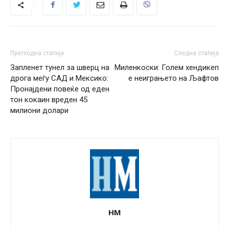
Претходна статија
Следна статија
Запленет тунел за шверц на
Миленкоски: Голем хендикеп
дрога меѓу САД и Мексико:
е неиграњето на Љафтов
Пронајдени повеќе од еден
тон кокаин вреден 45
милиони долари
НМ