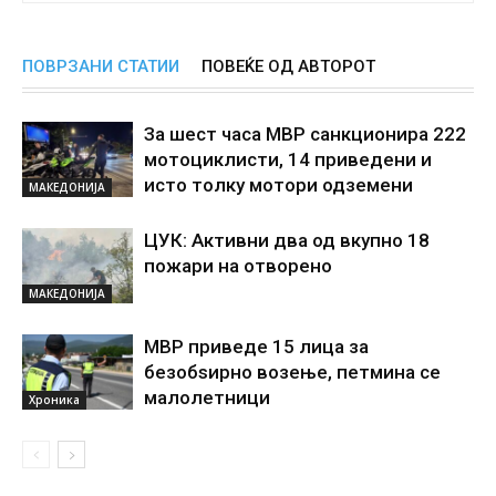
ПОВРЗАНИ СТАТИИ
ПОВЕЌЕ ОД АВТОРОТ
За шест часа МВР санкционира 222
мотоциклисти, 14 приведени и
исто толку мотори одземени
МАКЕДОНИЈА
ЦУК: Активни два од вкупно 18
пожари на отворено
МАКЕДОНИЈА
МВР приведе 15 лица за
безобѕирно возење, петмина се
малолетници
Хроника