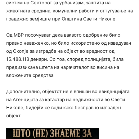
систем на Секторот за урбанизам, заштита на
животната средина, комунални работи и оттуѓување на
градежно земјиште при Општина Свети Николе.
Од МВР посочуваат дека ваквото одобрение било
правно неважечко, но било искористено од изведувач
од Скопје за изградба на објект во вредност од
15.488.118 денари. Со тоа, според полицијата, била
предизвикана штета на нарачателот во висина на
вложените средства.
Дополнително, објектот не е впишан во евиденцијата
на Агенцијата за катастар на недвижности во Свети
Николе, бидејќи се води како бесправно изграден
објект.