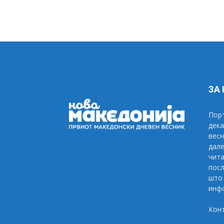
ЗА
Порт
дека
весн
дале
чита
посл
што 
инфо
Кон