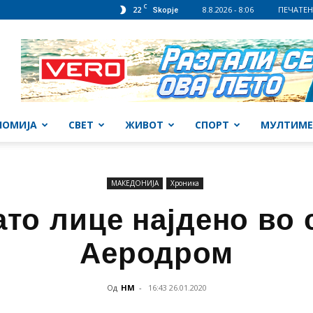
C
22
8.8.2026 - 8:06
ПЕЧАТЕН
Skopje
НОМИЈА
СВЕТ
ЖИВОТ
СПОРТ
МУЛТИМЕ
МАКЕДОНИЈА
Хроника
то лице најдено во 
Аеродром
Од
НМ
-
16:43 26.01.2020