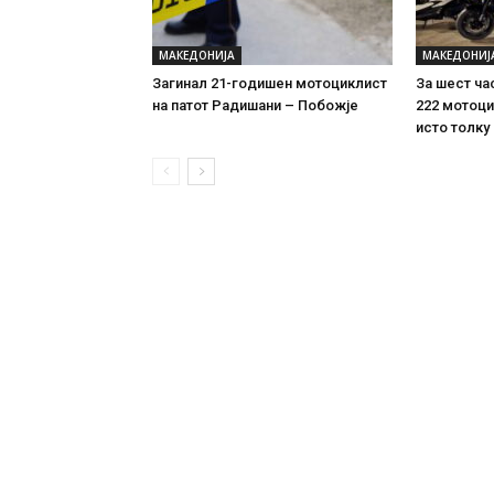
МАКЕДОНИЈА
МАКЕДОНИЈ
Загинал 21-годишен мотоциклист
За шест ча
на патот Радишани – Побожје
222 мотоци
исто толку