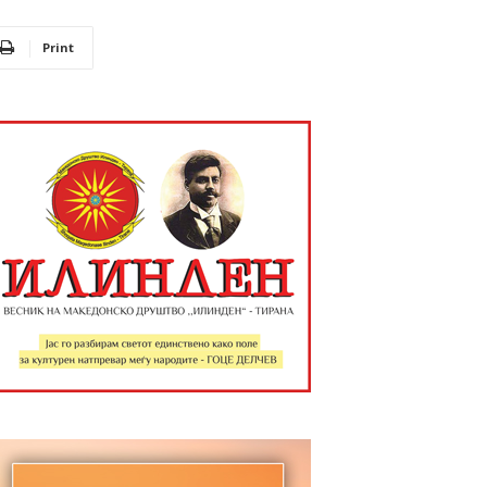
Print