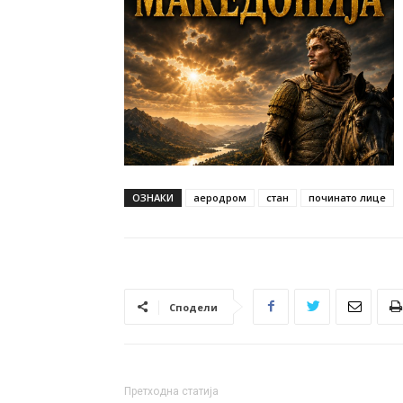
ОЗНАКИ
аеродром
стан
починато лице
Сподели
Претходна статија