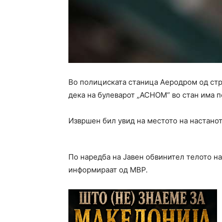
Во полициската станица Аеродром од ст
дека на булеварот „АСНОМ“ во стан има по
Извршен бил увид на местото на настанот
По наредба на Јавен обвинител телото на
информираат од МВР.