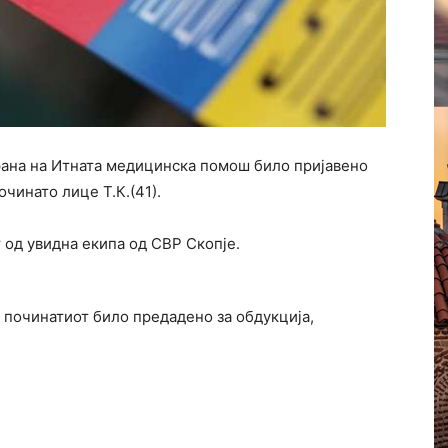
рана на Итната медицинска помош било пријавено
чинато лице Т.К.(41).
 од увидна екипа од СВР Скопје.
 починатиот било предадено за обдукција,