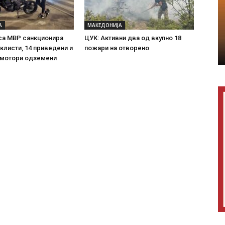
А
МАКЕДОНИЈА
са МВР санкционира
ЦУК: Активни два од вкупно 18
клисти, 14 приведени и
пожари на отворено
 мотори одземени