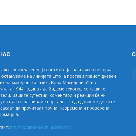
 НАС
С
алот novamakedonija.com.mk е јасна и силна потврда
 остануваме на линијата што ја постави првиот дневен
ик на македонски јазик „Нова Македонија“, во
чната 1944 година - да бидеме секогаш со нашите
тели. Вашите сугестии, коментари и реакции ќе ни
ужат да го развиваме порталот за да допреме до сите
сакаат да прочитаат точна, навремена и проверена
рмација.
такт:
nm@novamakedonija.com.mk