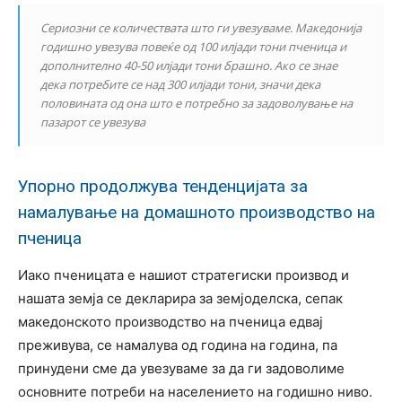
Сериозни се количествата што ги увезуваме. Македонија
годишно увезува повеќе од 100 илјади тони пченица и
дополнително 40-50 илјади тони брашно. Ако се знае
дека потребите се над 300 илјади тони, значи дека
половината од она што е потребно за задоволување на
пазарот се увезува
Упорно продолжува тенденцијата за
намалување на домашното производство на
пченица
Иако пченицата е нашиот стратегиски производ и
нашата земја се декларира за земјоделска, сепак
македонското производство на пченица едвај
преживува, се намалува од година на година, па
принудени сме да увезуваме за да ги задоволиме
основните потреби на населението на годишно ниво.