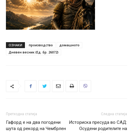
ОЗНАКИ
производство
домашното
Дневен весник (Ед. бр. 26072)
Претходна статија
Следна статија
Гафорд е на два погодени
Историска пресуда во САД:
шута од рекорд на Чембрлен
Осудени родителите на