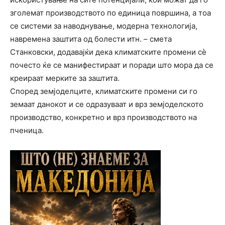
зголемат производството по единица површина, а тоа
се системи за наводнување, модерна технологија,
навремена заштита од болести итн. – смета
Станковски, додавајќи дека климатските промени сѐ
почесто ќе се манифестираат и поради што мора да се
креираат мерките за заштита.
Според земјоделците, климатските промени си го
земаат данокот и се одразуваат и врз земјоделското
производство, конкретно и врз производството на
пченица.