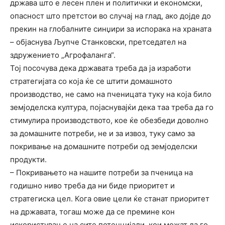
држава што е лесен плен и политички и економски,
опасност што претстои во случај на глад, ако дојде до
прекин на глобалните синџири за испорака на храната
– објаснува Љупче Станковски, претседател на
здружението „Агрофаланга“.
Тој посочува дека државата треба да ја изработи
стратегијата со која ќе се штити домашното
производство, не само на пченицата туку на која било
земјоделска култура, појаснувајќи дека таа треба да го
стимулира производството, кое ќе обезбеди доволно
за домашните потреби, не и за извоз, туку само за
покривање на домашните потреби од земјоделски
продукти.
– Покривањето на нашите потреби за пченица на
годишно ниво треба да ни биде приоритет и
стратегиска цел. Кога овие цели ќе станат приоритет
на државата, тогаш може да се премине кон
искористување на сите потенцијали, кои можат да го