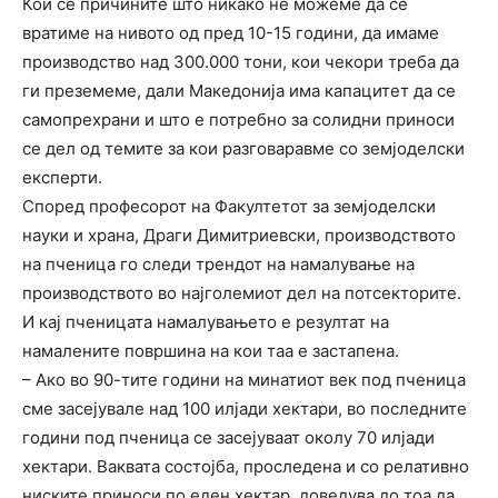
Кои се причините што никако не можеме да се
вратиме на нивото од пред 10-15 години, да имаме
производство над 300.000 тони, кои чекори треба да
ги преземеме, дали Македонија има капацитет да се
самопрехрани и што е потребно за солидни приноси
се дел од темите за кои разговаравме со земјоделски
експерти.
Според професорот на Факултетот за земјоделски
науки и храна, Драги Димитриевски, производството
на пченица го следи трендот на намалување на
производството во најголемиот дел на потсекторите.
И кај пченицата намалувањето е резултат на
намалените површина на кои таа е застапена.
– Ако во 90-тите години на минатиот век под пченица
сме засејувале над 100 илјади хектари, во последните
години под пченица се засејуваат околу 70 илјади
хектари. Ваквата состојба, проследена и со релативно
ниските приноси по еден хектар, доведува до тоа да