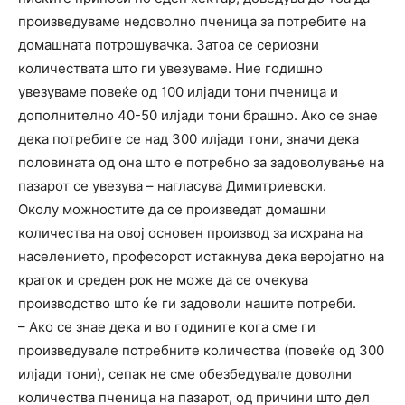
произведуваме недоволно пченица за потребите на
домашната потрошувачка. Затоа се сериозни
количествата што ги увезуваме. Ние годишно
увезуваме повеќе од 100 илјади тони пченица и
дополнително 40-50 илјади тони брашно. Ако се знае
дека потребите се над 300 илјади тони, значи дека
половината од она што е потребно за задоволување на
пазарот се увезува – нагласува Димитриевски.
Околу можностите да се произведат домашни
количества на овој основен производ за исхрана на
населението, професорот истакнува дека веројатно на
краток и среден рок не може да се очекува
производство што ќе ги задоволи нашите потреби.
– Ако се знае дека и во годините кога сме ги
произведувале потребните количества (повеќе од 300
илјади тони), сепак не сме обезбедувале доволни
количества пченица на пазарот, од причини што дел