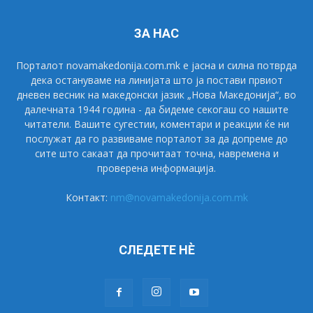
ЗА НАС
Порталот novamakedonija.com.mk е јасна и силна потврда
дека остануваме на линијата што ја постави првиот
дневен весник на македонски јазик „Нова Македонија“, во
далечната 1944 година - да бидеме секогаш со нашите
читатели. Вашите сугестии, коментари и реакции ќе ни
послужат да го развиваме порталот за да допреме до
сите што сакаат да прочитаат точна, навремена и
проверена информација.
Контакт:
nm@novamakedonija.com.mk
СЛЕДЕТЕ НÈ