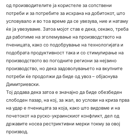
од производителите ја користеле за сопствени
потреби и за потребите за исхрана на добитокот, што
условувало и во тоа време да се увезува, ние и натаму
ќе ја увезуваме. Затоа мојот став е дека, секако, треба
да работиме на зголемување на производството на
пченицата, како со подобрување на технологијата и
подобрата продуктивност така и со стимулирање на
производството во погодните региони за нејзино
производство, но дека задоволувањето на вкупните
потреби ќе продолжи да биде од увоз – објаснува
Димитриевски.
Тој додава дека затоа е значајно да биде обезбеден
слободен пазар, на кој, за жал, во услови на криза прва
на удар е пченицата за која, како што видовме и на
почетокот на руско-украинскиот конфликт, дел од
државите носеа рестриктивни мерки токму за овој
производ.