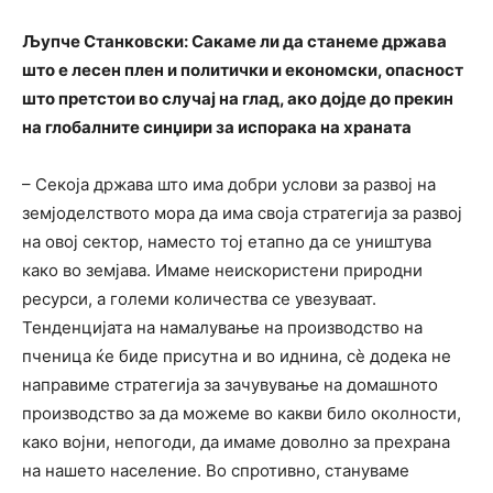
Љупче Станковски: Сакаме ли да станеме држава
што е лесен плен и политички и економски, опасност
што претстои во случај на глад, ако дојде до прекин
на
глобалните синџири за испорака на храната
– Секоја држава што има добри услови за развој на
земјоделството мора да има своја стратегија за развој
на овој сектор, наместо тој етапно да се уништува
како во земјава. Имаме неискористени природни
ресурси, а големи количества се увезуваат.
Тенденцијата на намалување на производство на
пченица ќе биде присутна и во иднина, сѐ додека не
направиме стратегија за зачувување на домашното
производство за да можеме во какви било околности,
како војни, непогоди, да имаме доволно за прехрана
на нашето население. Во спротивно, стануваме