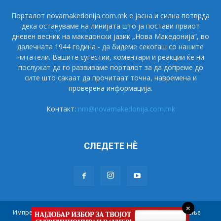
Порталот novamakedonija.com.mk е јасна и силна потврда
дека остануваме на линијата што ја постави првиот
дневен весник на македонски јазик „Нова Македонија“, во
далечната 1944 година - да бидеме секогаш со нашите
читатели. Вашите сугестии, коментари и реакции ќе ни
послужат да го развиваме порталот за да допреме до
сите што сакаат да прочитаат точна, навремена и
проверена информација.
Контакт:
nm@novamakedonija.com.mk
СЛЕДЕТЕ НÈ
×
Импресум
Маркетинг
Претплата
Правила на користење