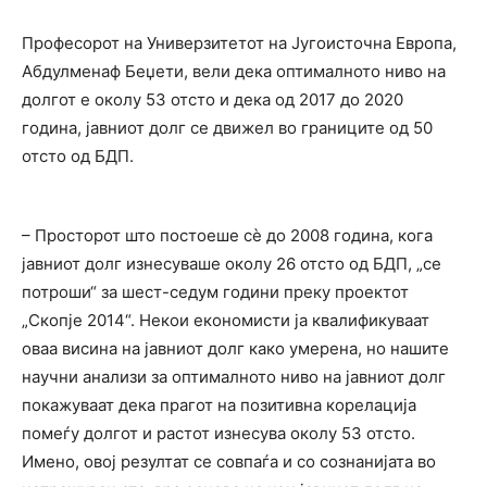
Професорот на Универзитетот на Југоисточна Европа,
Абдулменаф Беџети, вели дека оптималното ниво на
долгот е околу 53 отсто и дека од 2017 до 2020
година, јавниот долг се движел во границите од 50
отсто од БДП.
– Просторот што постоеше сѐ до 2008 година, кога
јавниот долг изнесуваше околу 26 отсто од БДП, „се
потроши“ за шест-седум години преку проектот
„Скопје 2014“. Некои економисти ја квалификуваат
оваа висина на јавниот долг како умерена, но нашите
научни анализи за оптималното ниво на јавниот долг
покажуваат дека прагот на позитивна корелација
помеѓу долгот и растот изнесува околу 53 отсто.
Имено, овој резултат се совпаѓа и со сознанијата во