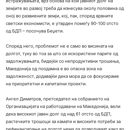
истражувањата, врз основа на кои јавниот долг на
земјите во развој треба да изнесува околу половина од
оној во развиените земји, кој, пак, според врвните
светски економисти, е утврден помеѓу 90-100 отсто
од БДП – посочува Беџети.
Според него, проблемот не е само во висината на
долгот, туку во тоа за што се искористени парите од
задолжувањата, бидејќи со непродуктивни трошења,
Македонија од поодамна е во опасна зона на
задолженост, додавајќи дека мора да се фокусираме
на приоритетни и капитални проекти.
Ангел Димитров, претседател на собранието на
Организацијата на работодавачи на Македонија, вели
дека високиот јавен долг од над 61 отсто од БДП,
растечките трошоци за камати и високите потреби за
рефинансирање на долгот нема да дозволуваат како во