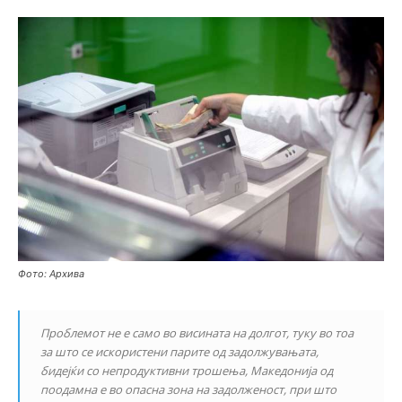
Фото: Архива
Проблемот не е само во висината на долгот, туку во тоа
за што се искористени парите од задолжувањата,
бидејќи со непродуктивни трошења, Македонија од
поодамна е во опасна зона на задолженост, при што