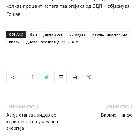
колкав процент истата таа опфаќа од БДП – објаснува
Гошев.
ОЗНАКИ
бдп
јавен долг
останува
нерешлива енигма
висок
Дневен весник (Ед. бр. 25417)
Претходна статија
Следна статија
Азија станува лидер во
Бизнис – инфо
користењето нуклеарна
енергија