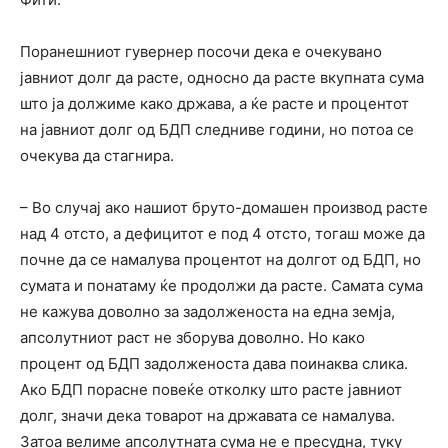
Поранешниот гувернер посочи дека е очекувано
јавниот долг да расте, односно да расте вкупната сума
што ја должиме како држава, а ќе расте и процентот
на јавниот долг од БДП следниве години, но потоа се
очекува да стагнира.
– Во случај ако нашиот бруто-домашен производ расте
над 4 отсто, а дефицитот е под 4 отсто, тогаш може да
почне да се намалува процентот на долгот од БДП, но
сумата и понатаму ќе продолжи да расте. Самата сума
не кажува доволно за задолженоста на една земја,
апсолутниот раст не зборува доволно. Но како
процент од БДП задолженоста дава поинаква слика.
Ако БДП порасне повеќе отколку што расте јавниот
долг, значи дека товарот на државата се намалува.
Затоа велиме апсолутната сума не е пресудна, туку