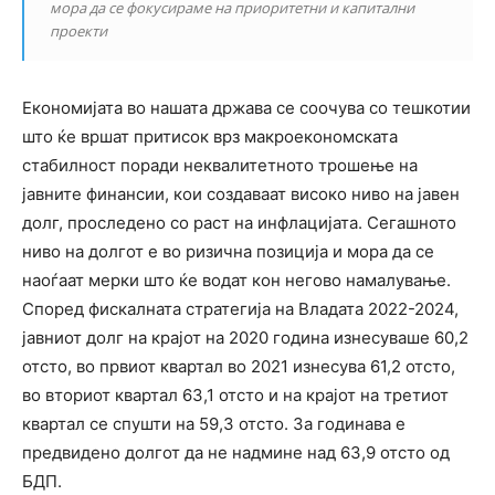
мора да се фокусираме на приоритетни и капитални
проекти
Економијата во нашата држава се соочува со тешкотии
што ќе вршат притисок врз макроекономската
стабилност поради неквалитетното трошење на
јавните финансии, кои создаваат високо ниво на јавен
долг, проследено со раст на инфлацијата. Сегашното
ниво на долгот е во ризична позиција и мора да се
наоѓаат мерки што ќе водат кон негово намалување.
Според фискалната стратегија на Владата 2022-2024,
jавниот долг на крајот на 2020 година изнесуваше 60,2
отсто, во првиот квартал во 2021 изнесува 61,2 отсто,
во вториот квартал 63,1 отсто и на крајот на третиот
квартал се спушти на 59,3 отсто. За годинава е
предвидено долгот да не надмине над 63,9 отсто од
БДП.