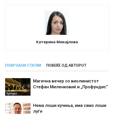
Катерина Михајлова
ПОВРЗАНИ СТАТИИ
ПОВЕЌЕ ОД АВТОРОТ
Магична вечер со виолинистот
Стефан Миленковиќ и „Профундис“
Култура
Нема лоши кучиња, има само лоши
луѓе