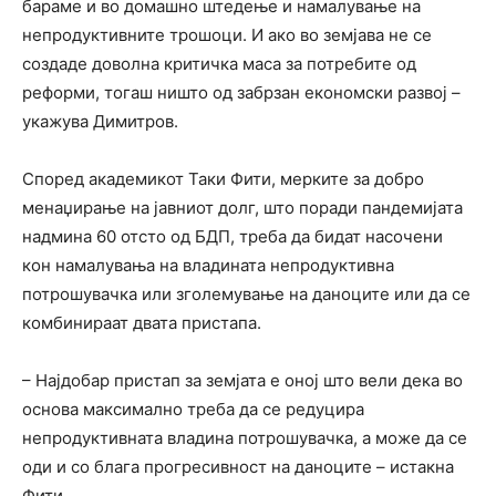
бараме и во домашно штедење и намалување на
непродуктивните трошоци. И ако во земјава не се
создаде доволна критичка маса за потребите од
реформи, тогаш ништо од забрзан економски развој –
укажува Димитров.
Според академикот Таки Фити, мерките за добро
менаџирање на јавниот долг, што поради пандемијата
надмина 60 отсто од БДП, треба да бидат насочени
кон намалувања на владината непродуктивна
потрошувачка или зголемување на даноците или да се
комбинираат двата пристапа.
– Најдобар пристап за земјата е оној што вели дека во
основа максимално треба да се редуцира
непродуктивната владина потрошувачка, а може да се
оди и со блага прогресивност на даноците – истакна
Фити.