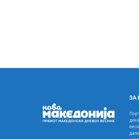
ЗА
Порт
дека
весн
дале