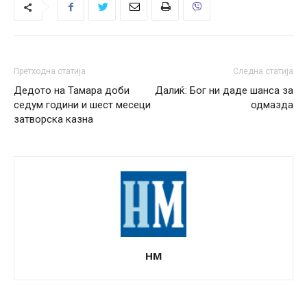
Претходна статија
Следна статија
Дедото на Тамара доби
Далиќ: Бог ни даде шанса за
седум години и шест месеци
одмазда
затворска казна
НМ