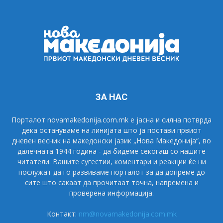
ЗА НАС
Порталот novamakedonija.com.mk е јасна и силна потврда
дека остануваме на линијата што ја постави првиот
дневен весник на македонски јазик „Нова Македонија“, во
далечната 1944 година - да бидеме секогаш со нашите
читатели. Вашите сугестии, коментари и реакции ќе ни
послужат да го развиваме порталот за да допреме до
сите што сакаат да прочитаат точна, навремена и
проверена информација.
Контакт:
nm@novamakedonija.com.mk