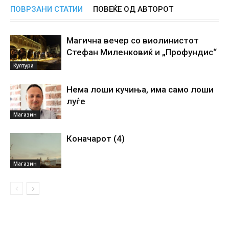
ПОВРЗАНИ СТАТИИ
ПОВЕЌЕ ОД АВТОРОТ
Магична вечер со виолинистот
Стефан Миленковиќ и „Профундис“
Култура
Нема лоши кучиња, има само лоши
луѓе
Магазин
Коначарот (4)
Магазин