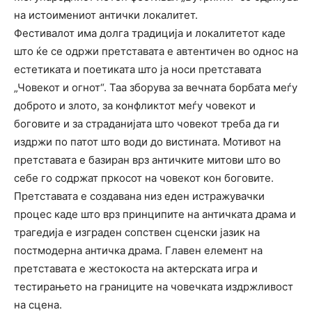
на истоимениот антички локалитет.
Фестивалот има долга традиција и локалитетот каде
што ќе се одржи претставата е автентичен во однос на
естетиката и поетиката што ја носи претставата
„Човекот и огнот“. Таа зборува за вечната борбата меѓу
доброто и злото, за конфликтот меѓу човекот и
боговите и за страданијата што човекот треба да ги
издржи по патот што води до вистината. Мотивот на
претставата е базиран врз античките митови што во
себе го содржат пркосот на човекот кон боговите.
Претставата е создавана низ еден истражувачки
процес каде што врз принципите на античката драма и
трагедија е изграден сопствен сценски јазик на
постмодерна античка драма. Главен елемент на
претставата е жестокоста на актерската игра и
тестирањето на границите на човечката издржливост
на сцена.