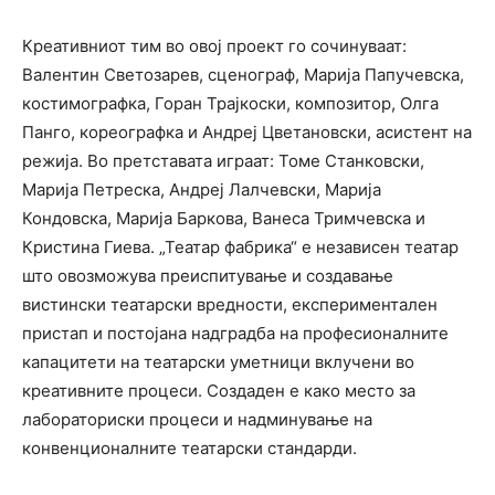
Креативниот тим во овој проект го сочинуваат:
Валентин Светозарев, сценограф, Марија Папучевска,
костимографка, Горан Трајкоски, композитор, Олга
Панго, кореографка и Андреј Цветановски, асистент на
режија. Во претставата играат: Томе Станковски,
Марија Петреска, Андреј Лалчевски, Марија
Кондовска, Марија Баркова, Ванеса Тримчевска и
Кристина Гиева. „Театар фабрика“ е независен театар
што овозможува преиспитување и создавање
вистински театарски вредности, експериментален
пристап и постојана надградба на професионалните
капацитети на театарски уметници вклучени во
креативните процеси. Создаден е како место за
лабораториски процеси и надминување на
конвенционалните театарски стандарди.