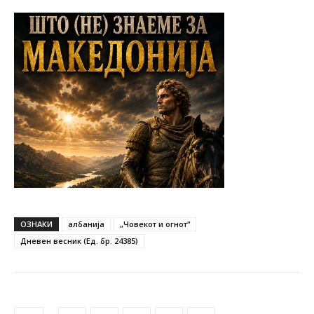
ОЗНАКИ
албанија
„Човекот и огнот“
Дневен весник (Ед. бр. 24385)