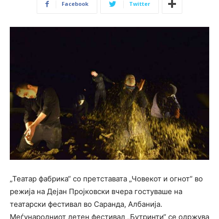
Facebook
Twitter
„Театар фабрика“ со претставата „Човекот и огнот“ во
режија на Дејан Пројковски вчера гостуваше на
театарски фестивал во Саранда, Албанија.
Меѓународниот летен фестивал „Бутринти“ се одржува