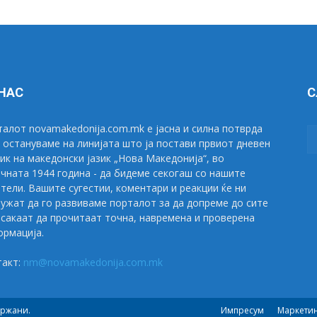
 НАС
С
алот novamakedonija.com.mk е јасна и силна потврда
 остануваме на линијата што ја постави првиот дневен
ик на македонски јазик „Нова Македонија“, во
чната 1944 година - да бидеме секогаш со нашите
тели. Вашите сугестии, коментари и реакции ќе ни
ужат да го развиваме порталот за да допреме до сите
сакаат да прочитаат точна, навремена и проверена
рмација.
такт:
nm@novamakedonija.com.mk
држани.
Импресум
Маркети