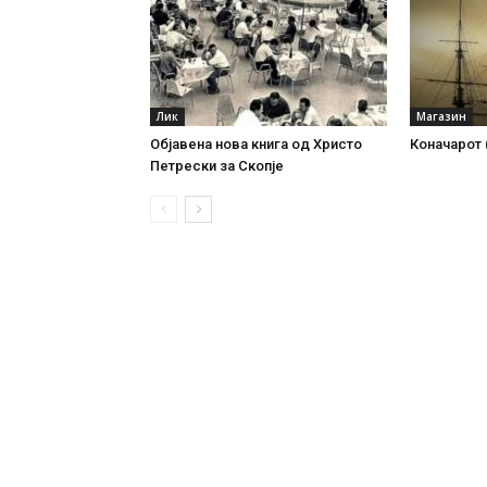
Лик
Магазин
Објавена нова книга од Христо
Коначарот 
Петрески за Скопје