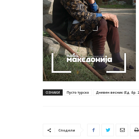
ОЗНАКИ
Пусто турско
Дневен весник (Ед. бр. 
Сподели