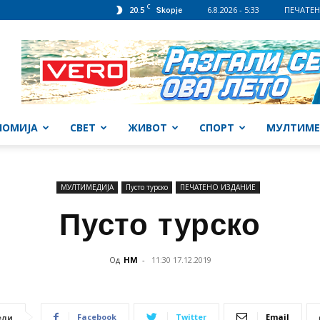
C
20.5
6.8.2026 - 5:33
ПЕЧАТЕН
Skopje
НОМИЈА
СВЕТ
ЖИВОТ
СПОРТ
МУЛТИМЕ
МУЛТИМЕДИЈА
Пусто турско
ПЕЧАТЕНО ИЗДАНИЕ
Пусто турско
Од
НМ
-
11:30 17.12.2019
Facebook
Twitter
Email
ели