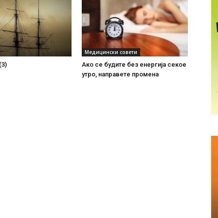
Медицински совети
(3)
Ако се будите без енергиjа секое
утро, направете промена