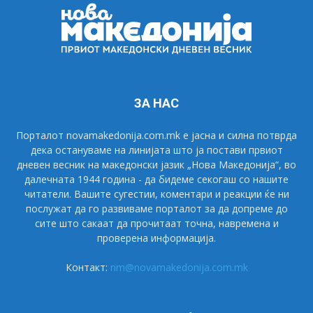
ЗА НАС
Порталот novamakedonija.com.mk е јасна и силна потврда
дека остануваме на линијата што ја постави првиот
дневен весник на македонски јазик „Нова Македонија“, во
далечната 1944 година - да бидеме секогаш со нашите
читатели. Вашите сугестии, коментари и реакции ќе ни
послужат да го развиваме порталот за да допреме до
сите што сакаат да прочитаат точна, навремена и
проверена информација.
Контакт:
nm@novamakedonija.com.mk