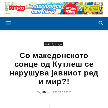
МАКЕДОНИЈА
Со македонското
сонце од Кутлеш се
нарушува јавниот ред
и мир?!
Од
НМ
-
12:30 21.05.2023