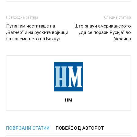
Претходна статија
Следна статија
Путин им честиташе на
Што значи американското
„Вагнер“ и на руските војници
„да се порази Русија“ во
за заземањето на Бахмут
Украина
НМ
ПОВРЗАНИ СТАТИИ
ПОВЕЌЕ ОД АВТОРОТ