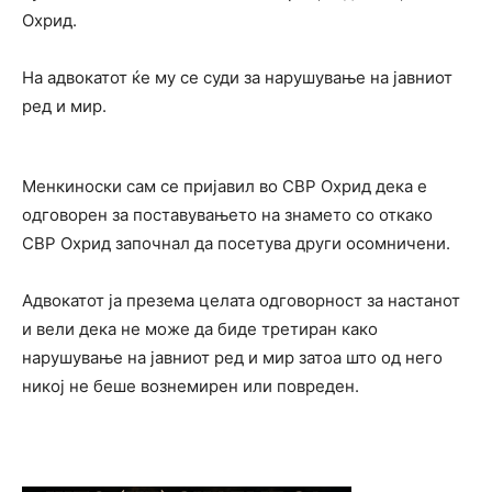
Охрид.
На адвокатот ќе му се суди за нарушување на јавниот
ред и мир.
Менкиноски сам се пријавил во СВР Охрид дека е
одговорен за поставувањето на знамето со откако
СВР Охрид започнал да посетува други осомничени.
Адвокатот ја презема целата одговорност за настанот
и вели дека не може да биде третиран како
нарушување на јавниот ред и мир затоа што од него
никој не беше вознемирен или повреден.