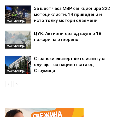
За шест часа МВР санкционира 222
мотоциклисти, 14 приведени и
исто толку мотори одземени
МАКЕДОНИЈА
ЦУК: Активни два од вкупно 18
пожари на отворено
МАКЕДОНИЈА
Странски експерт ќе го испитува
случајот со пациентката од
Струмица
МАКЕДОНИЈА