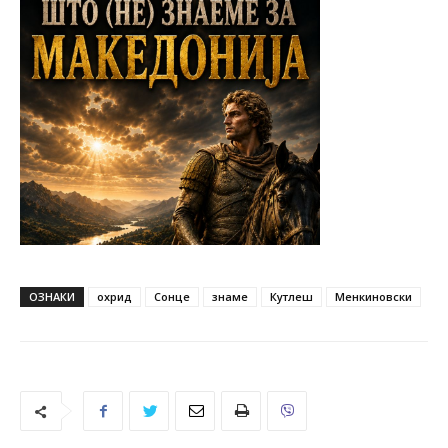
ОЗНАКИ
охрид
Сонце
знаме
Кутлеш
Менкиновски