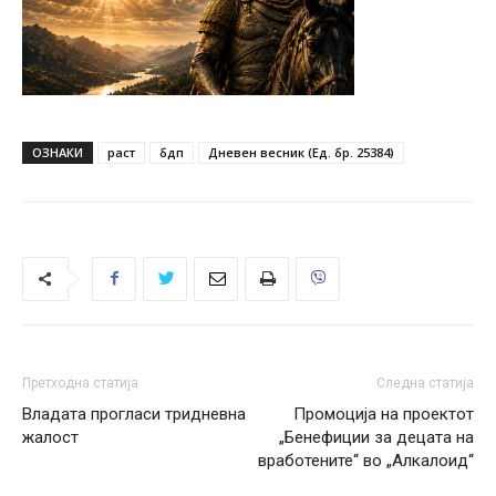
ОЗНАКИ
раст
бдп
Дневен весник (Ед. бр. 25384)
Претходна статија
Следна статија
Владата прогласи тридневна
Промоција на проектот
жалост
„Бенефиции за децата на
вработените“ во „Алкалоид“