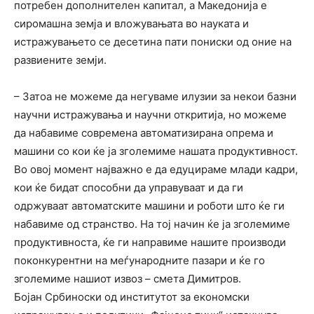
потребен дополнителен капитал, а Македонија е
сиромашна земја и вложувањата во науката и
истражувањето се десетина пати пониски од оние на
развиените земји.
– Затоа не можеме да негуваме илузии за некои базни
научни истражувања и научни откритија, но можеме
да набавиме современа автоматизирана опрема и
машини со кои ќе ја зголемиме нашата продуктивност.
Во овој момент најважно е да едуцираме млади кадри,
кои ќе бидат способни да управуваат и да ги
одржуваат автоматските машини и роботи што ќе ги
набавиме од странство. На тој начин ќе ја зголемиме
продуктивноста, ќе ги направиме нашите производи
поконкурентни на меѓународните пазари и ќе го
зголемиме нашиот извоз – смета Димитров.
Бојан Србиноски од институтот за економски