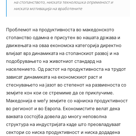
на стопанството, ниската технолошка опременост и
ниската мотивација на вработените
Проблемот на продуктивноста во македонското
стопанство одамна е присутен во нашата држава и
движењата на оваа економска категорија директно
влијаат врз динамиката на стопанскиот развој и на
подобрувањето на животниот стандард на
населението. Од растот на продуктивноста на трудот
зависат динамиката на економскиот раст и
стеснувањето на јазот во степенот на развиеноста со
земјите кон кои се стремиме да се приклучиме.
Македонија е меѓу земјите со најниска продуктивност
во регионот и во Европа. Економистите велат дека
ваквата состојба довела до многу неповолна
структура на индустријата каде што преовладуваат
сектори со ниска продуктивност и ниска додадена