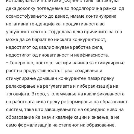
истражувања и политики „Фајненс тинк“ истакнува
дека доколку погледнеме во подолгорочна рамка, од
осамостојувањето до денес, имаме континуирана
негативна тенденција кај продуктивноста во
услужниот сектор. Тој додава дека причините за тоа
може да се бараат во ниската конкурентност,
недостигот од квалификувана работна сила,
недостигот од иновативност и неефикасноста.
– Генерално, постојат четири начина за стимулирање
раст на продуктивноста. Прво, создавање и
стимулирање домашен конкурентен пазар преку
релаксирање на регулативата и либерализација на
трговијата. Второ, зголемување на квалификуваноста
на работната сила преку реформирање на образовниот
систем, така што завршувањето на одредено ниво на
образование ќе значи квалификации и знаење, а не
само формализација на степенот на образование.