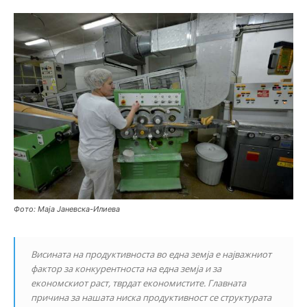
Фото: Маја Јаневска-Илиева
Висината на продуктивноста во една земја е најважниот
фактор за конкурентноста на една земја и за
економскиот раст, тврдат економистите. Главната
причина за нашата ниска продуктивност се структурата