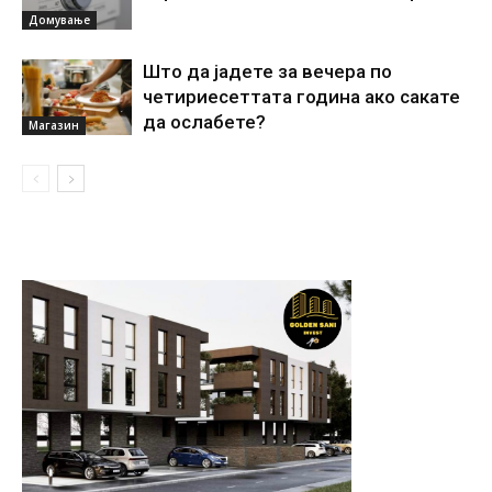
Домување
Што да јадете за вечера по
четириесеттата година ако сакате
да ослабете?
Магазин