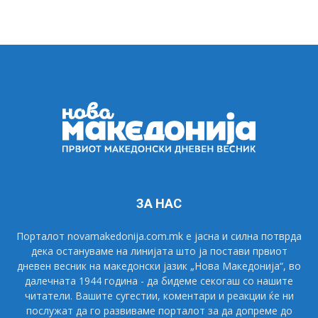
ЗА НАС
Порталот novamakedonija.com.mk е јасна и силна потврда
дека остануваме на линијата што ја постави првиот
дневен весник на македонски јазик „Нова Македонија“, во
далечната 1944 година - да бидеме секогаш со нашите
читатели. Вашите сугестии, коментари и реакции ќе ни
послужат да го развиваме порталот за да допреме до