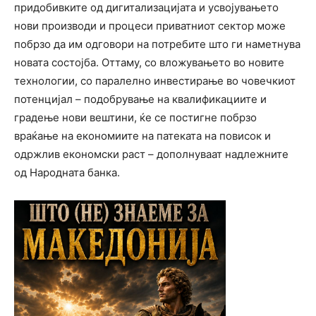
придобивките од дигитализацијата и усвојувањето
нови производи и процеси приватниот сектор може
побрзо да им одговори на потребите што ги наметнува
новата состојба. Оттаму, со вложувањето во новите
технологии, со паралелно инвестирање во човечкиот
потенцијал – подобрување на квалификациите и
градење нови вештини, ќе се постигне побрзо
враќање на економиите на патеката на повисок и
одржлив економски раст – дополнуваат надлежните
од Народната банка.