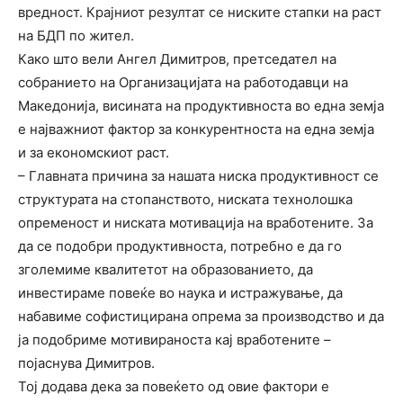
вредност. Крајниот резултат се ниските стапки на раст
на БДП по жител.
Како што вели Ангел Димитров, претседател на
собранието на Организацијата на работодавци на
Македонија, висината на продуктивноста во една земја
е најважниот фактор за конкурентноста на една земја
и за економскиот раст.
– Главната причина за нашата ниска продуктивност се
структурата на стопанството, ниската технолошка
опременост и ниската мотивација на вработените. За
да се подобри продуктивноста, потребно е да го
зголемиме квалитетот на образованието, да
инвестираме повеќе во наука и истражување, да
набавиме софистицирана опрема за производство и да
ја подобриме мотивираноста кај вработените –
појаснува Димитров.
Тој додава дека за повеќето од овие фактори е