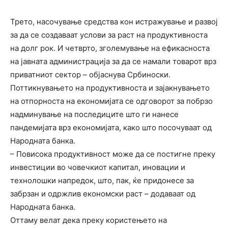
Трето, насочување средства кон истражување и развој
за да се создаваат услови за раст на продуктивноста
на долг рок. И четврто, зголемување на ефикасноста
на јавната администрација за да се намали товарот врз
приватниот сектор – објаснува Србиноски.
Поттикнувањето на продуктивноста и зајакнувањето
на отпорноста на економијата се одговорот за побрзо
надминување на последиците што ги нанесе
пандемијата врз економијата, како што посочуваат од
Народната банка.
– Повисока продуктивност може да се постигне преку
инвестиции во човечкиот капитал, иновации и
технолошки напредок, што, пак, ќе придонесе за
забрзан и одржлив економски раст – додаваат од
Народната банка.
Оттаму велат дека преку користењето на