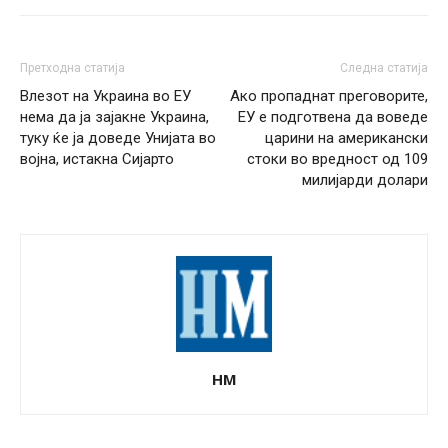
Претходна статија
Следна статија
Влезот на Украина во ЕУ
Aко пропаднат преговорите,
нема да ја зајакне Украина,
ЕУ e подготвена да воведе
туку ќе ја доведе Унијата во
царини на американски
војна, истакна Сијарто
стоки во вредност од 109
милијарди долари
НМ