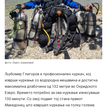
фото: Емил Јовановиќ
Љубомир Глигоров е професионален нуркач, кој
изврши нуркање со водородна мешавина и достигна
максимална длабочина од 132 метри во Охридското
Езеро. Времето потребно за ова нуркање изнесуваше
130 минути. Со овој подвиг тој стана првиот
Македонец што извршил нуркање на толку голема