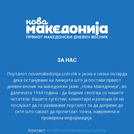
ЗА НАС
Порталот novamakedonija.com.mk е јасна и силна потврда
дека остануваме на линијата што ја постави првиот
дневен весник на македонски јазик „Нова Македонија“, во
далечната 1944 година - да бидеме секогаш со нашите
читатели. Вашите сугестии, коментари и реакции ќе ни
послужат да го развиваме порталот за да допреме до
сите што сакаат да прочитаат точна, навремена и
проверена информација.
Контакт:
nm@novamakedonija.com.mk