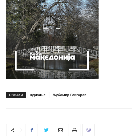
ОЗНАКИ
нуркање
Љубомир Глигоров