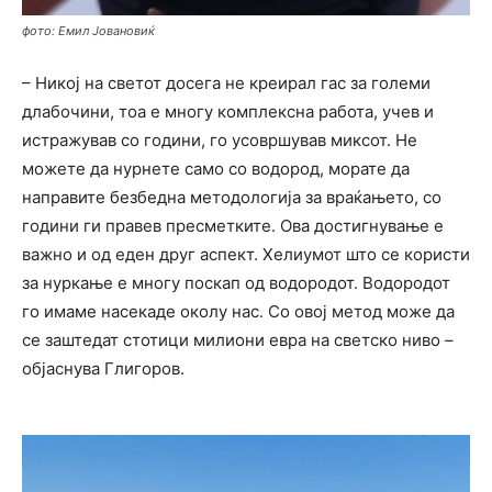
фото: Емил Јовановиќ
– Никој на светот досега не креирал гас за големи
длабочини, тоа е многу комплексна работа, учев и
истражував со години, го усовршував миксот. Не
можете да нурнете само со водород, морате да
направите безбедна методологија за враќањето, со
години ги правев пресметките. Ова достигнување е
важно и од еден друг аспект. Хелиумот што се користи
за нуркање е многу поскап од водородот. Водородот
го имаме насекаде околу нас. Со овој метод може да
се заштедат стотици милиони евра на светско ниво –
објаснува Глигоров.