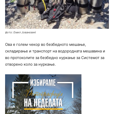
фото: Емил Јовановиќ
Ова е голем чекор во безбедното мешање,
складирање и транспорт на водородната мешавина и
во протоколите за безбедно нуркање за Системот за
отворено коло за нуркање.